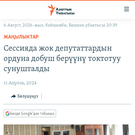
Линктер
Мазмунга
өтүңүз
6-Август, 2026-жыл, бейшемби, Бишкек убактысы 20:39
Навигацияга
ЖАҢЫЛЫКТАР
өтүңүз
ЖАҢЫЛЫКТАР
КЫРГЫЗСТАН
Издөөгө
Сессияда жок депутаттардын
салыңыз
ДҮЙНӨ
КЫРГЫЗСТАН
ордуна добуш берүүнү токтотуу
УКРАИНА
САЯСАТ
ДҮЙНӨ
сунушталды
АТАЙЫН ИЛИКТӨӨ
ЭКОНОМИКА
БОРБОР АЗИЯ
11-Апрель, 2024
ТВ ПРОГРАММАЛАР
МАДАНИЯТ
Бөлүшүңүз
ПОДКАСТ
БҮГҮН АЗАТТЫКТА
ӨЗГӨЧӨ ПИКИР
ЭКСПЕРТТЕР ТАЛДАЙТ
Бизди Google'дан табыңыз
БИЗ ЖАНА ДҮЙНӨ
Русский
ДАНИСТЕ