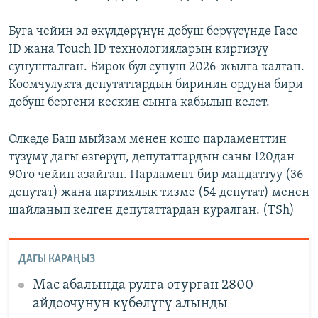
Буга чейин эл өкүлдөрүнүн добуш берүүсүндө Face
ID жана Touch ID технологияларын киргизүү
сунушталган. Бирок бул сунуш 2026-жылга калган.
Коомчулукта депутаттардын биринин ордуна бири
добуш бергени кескин сынга кабылып келет.
Өлкөдө Баш мыйзам менен кошо парламенттин
түзүмү дагы өзгөрүп, депутаттардын саны 120дан
90го чейин азайган. Парламент бир мандаттуу (36
депутат) жана партиялык тизме (54 депутат) менен
шайланып келген депутаттардан куралган. (TSh)
ДАГЫ КАРАҢЫЗ
Мас абалында рулга отурган 2800
айдоочунун күбөлүгү алынды