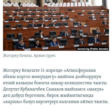
ОНЛАЙН ШЕРИНЕ
ЭЖЕ-СИҢДИЛЕР
АЗАТТЫК+
ЫҢГАЙСЫЗ СУРООЛОР
ЭЕ/АРнун бардык сайттары
Жогорку Кеңеш. Архив сүрөт.
Жогорку Кеңеште 11-апрелде «Атмосфералык
абаны коргоо жөнүндөгү» мыйзам долбоорунун
өтпөй калышы боюнча пикир келишпестик чыкты.
Депутат Кубанычбек Самаков мыйзамга «макул»
деп добуш бергенин, бирок жыйынтыгында
«каршы» болуп көрсөтүлүп калганын айтып чыкты.