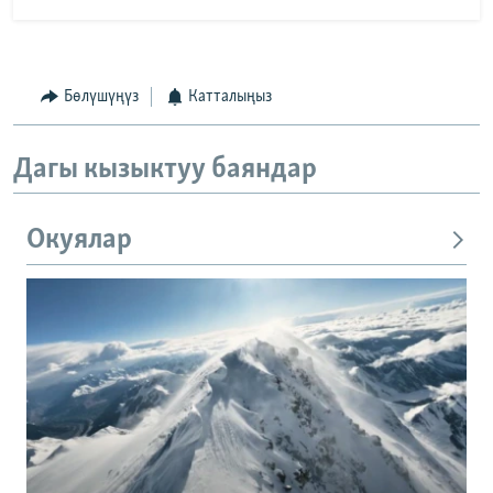
Бөлүшүңүз
Катталыңыз
Дагы кызыктуу баяндар
Окуялар