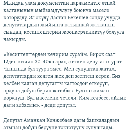
Мындан улам документтин парламентте өтпөй
калганынын мыйзамдуулугу боюнча маселе
көтөрүлдү. Эл өкүлү Дастан Бекешев соңку учурда
депутаттардын жыйынга катышпай жатканын
сындап, кесиптештерин жоопкерчиликтүү болууга
чакырды.
«Кесиптештерден кечирим сурайм. Бирок саат
12ден кийин 30-40ка араң жеткен депутат отурат.
Чынында бул туура эмес. Мен сунуштап жатам,
депутаттарды келген жок деп эсептеш керек. Биз
келбей калган депутатты каттоодон өткөрүп,
ордуна добуш берип жатабыз. Бул өтө жаман
көрүнүш. Бул маселени чечели. Ким келбесе, айлык
дагы албасын», - деди депутат.
Депутат Аманкан Кенжебаев дагы башкалардын
атынан добуш берүүнү токтотууну сунуштады.