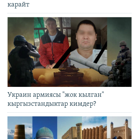
карайт
Украин армиясы "жок кылган"
кыргызстандыктар кимдер?