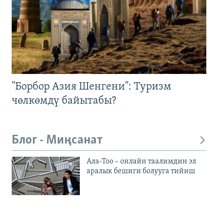
"Борбор Азия Шенгени": Туризм
чөлкөмдү байытабы?
Блог - Миңсанат
Ала-Тоо – онлайн таалимдин эл
аралык бешиги болууга тийиш