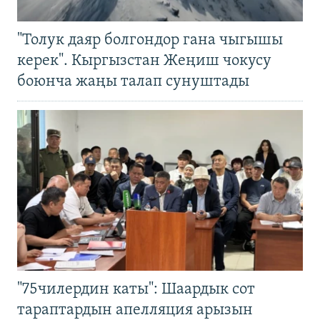
"Толук даяр болгондор гана чыгышы
керек". Кыргызстан Жеңиш чокусу
боюнча жаңы талап сунуштады
"75чилердин каты": Шаардык сот
тараптардын апелляция арызын