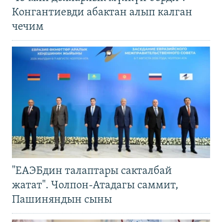
Конгантиевди абактан алып калган
чечим
"ЕАЭБдин талаптары сакталбай
жатат". Чолпон-Атадагы саммит,
Пашиняндын сыны