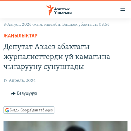
Линктер
Мазмунга
өтүңүз
8-Август, 2026-жыл, ишемби, Бишкек убактысы 08:56
Навигацияга
ЖАҢЫЛЫКТАР
өтүңүз
ЖАҢЫЛЫКТАР
КЫРГЫЗСТАН
Издөөгө
Депутат Акаев абактагы
салыңыз
ДҮЙНӨ
КЫРГЫЗСТАН
журналисттерди үй камагына
УКРАИНА
САЯСАТ
ДҮЙНӨ
чыгарууну сунуштады
АТАЙЫН ИЛИКТӨӨ
ЭКОНОМИКА
БОРБОР АЗИЯ
17-Апрель, 2024
ТВ ПРОГРАММАЛАР
МАДАНИЯТ
Бөлүшүңүз
ПОДКАСТ
БҮГҮН АЗАТТЫКТА
ӨЗГӨЧӨ ПИКИР
ЭКСПЕРТТЕР ТАЛДАЙТ
Бизди Google'дан табыңыз
БИЗ ЖАНА ДҮЙНӨ
Русский
ДАНИСТЕ