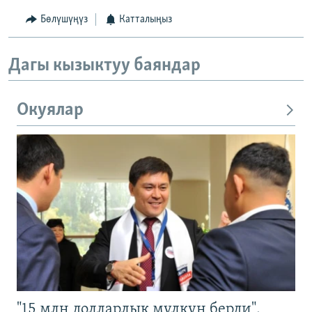
Бөлүшүңүз
Катталыңыз
Дагы кызыктуу баяндар
Окуялар
"15 млн долларлык мүлкүн берди".