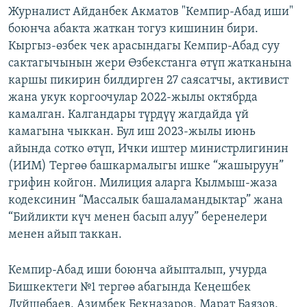
Журналист Айданбек Акматов "Кемпир-Абад иши"
боюнча абакта жаткан тогуз кишинин бири.
Кыргыз-өзбек чек арасындагы Кемпир-Абад суу
сактагычынын жери Өзбекстанга өтүп жатканына
каршы пикирин билдирген 27 саясатчы, активист
жана укук коргоочулар 2022-жылы октябрда
камалган. Калгандары түрдүү жагдайда үй
камагына чыккан. Бул иш 2023-жылы июнь
айында сотко өтүп, Ички иштер министрлигинин
(ИИМ) Тергөө башкармалыгы ишке “жашыруун”
грифин койгон. Милиция аларга Кылмыш-жаза
кодексинин “Массалык башаламандыктар” жана
“Бийликти күч менен басып алуу” беренелери
менен айып таккан.
Кемпир-Абад иши боюнча айыпталып, учурда
Бишкектеги №1 тергөө абагында Кеңешбек
Дүйшөбаев, Азимбек Бекназаров, Марат Баязов,