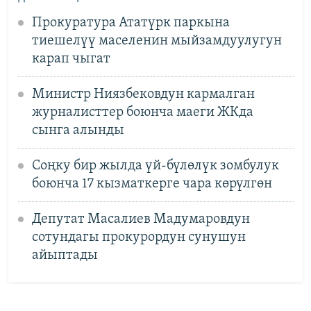
Прокуратура Ататүрк паркына
тиешелүү маселенин мыйзамдуулугун
карап чыгат
Министр Ниязбековдун кармалган
журналисттер боюнча маеги ЖКда
сынга алынды
Соңку бир жылда үй-бүлөлүк зомбулук
боюнча 17 кызматкерге чара көрүлгөн
Депутат Масалиев Мадумаровдун
сотундагы прокурордун сунушун
айыптады