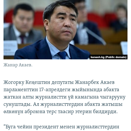
ОНЛАЙН ШЕРИНЕ
ЭЖЕ-СИҢДИЛЕР
АЗАТТЫК+
ЫҢГАЙСЫЗ СУРООЛОР
ЭЕ/АРнун бардык сайттары
Жанар Акаев.
Жогорку Кеңештин депутаты Жанарбек Акаев
парламенттин 17-апрелдеги жыйынында абакта
жаткан алты журналистти үй камагына чыгарууну
сунуштады. Ал журналисттердин абакта жатышы
өлкөнүн аброюна терс таасир этерин билдирди.
“Буга чейин президент менен журналисттердин