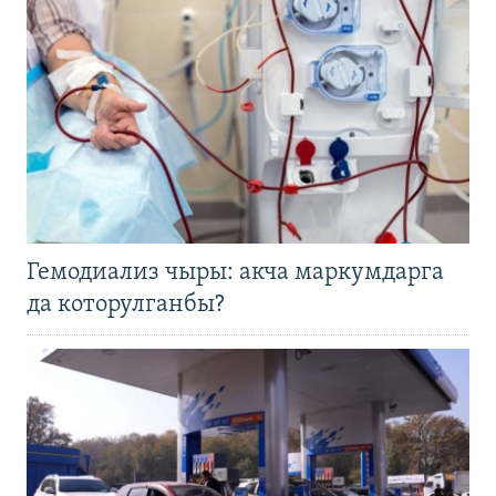
Гемодиализ чыры: акча маркумдарга
да которулганбы?