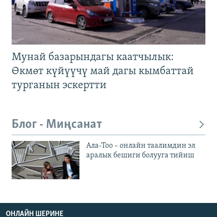
Мунай базарындагы каатчылык:
Өкмөт күйүүчү май дагы кымбаттай
турганын эскертти
Блог - Миңсанат
Ала-Тоо – онлайн таалимдин эл
аралык бешиги болууга тийиш
ОНЛАЙН ШЕРИНЕ