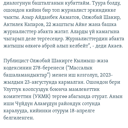
диалогунун башталганын кубаттайм. Туура болду,
ошондон кийин бир топ журналист эркиндикке
чыкты. Азыр Айданбек Акматов, Олжобай Шакир,
Актилек Капаров, 22 жаштагы Айке жана башка
журналисттер абакта жатат. Аларды үй камагына
чыгарып деле тергесеңер. Журналисттердин абакта
жатышы өлкөгө аброй алып келбейт”, - деди Акаев.
Публицист Олжобай Шакирге Кылмыш-жаза
кодексинин 278-беренеси (“Массалык
башаламандыктар”) менен иш козголуп, 2023-
жылдын 23-августунда кармалган. Ошондон бери
Улуттук коопсуздук боюнча мамлекеттик
комитеттин (УКМК) тергөө абагында отурат. Анын
иши Чүйдүн Аламүдүн райондук сотунда
каралууда, кийинки отурум 18-апрелге
белгиленген.