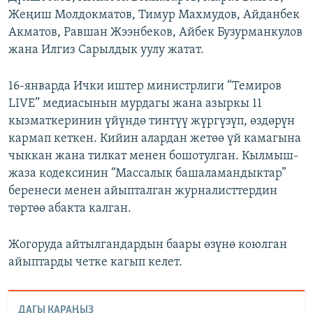
Жеңиш Молдокматов, Тимур Махмудов, Айданбек
Акматов, Равшан Жээнбеков, Айбек Бузурманкулов
жана Илгиз Сарылдык уулу жатат.
16-январда Ички иштер министрлиги “Темиров
LIVE” медиасынын мурдагы жана азыркы 11
кызматкеринин үйүндө тинтүү жүргүзүп, өздөрүн
кармап кеткен. Кийин алардан жетөө үй камагына
чыккан жана тилкат менен бошотулган. Кылмыш-
жаза кодексинин “Массалык башаламандыктар”
беренеси менен айыпталган журналисттердин
төртөө абакта калган.
Жогоруда айтылгандардын баары өзүнө коюлган
айыптарды четке кагып келет.
ДАГЫ КАРАҢЫЗ