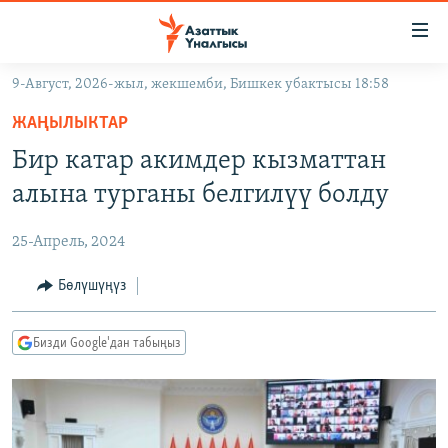
Линктер
Мазмунга
өтүңүз
9-Август, 2026-жыл, жекшемби, Бишкек убактысы 18:58
Навигацияга
ЖАҢЫЛЫКТАР
өтүңүз
ЖАҢЫЛЫКТАР
КЫРГЫЗСТАН
Издөөгө
Бир катар акимдер кызматтан
салыңыз
ДҮЙНӨ
КЫРГЫЗСТАН
алына турганы белгилүү болду
УКРАИНА
САЯСАТ
ДҮЙНӨ
25-Апрель, 2024
АТАЙЫН ИЛИКТӨӨ
ЭКОНОМИКА
БОРБОР АЗИЯ
ТВ ПРОГРАММАЛАР
Бөлүшүңүз
МАДАНИЯТ
ПОДКАСТ
БҮГҮН АЗАТТЫКТА
Бизди Google'дан табыңыз
ӨЗГӨЧӨ ПИКИР
ЭКСПЕРТТЕР ТАЛДАЙТ
БИЗ ЖАНА ДҮЙНӨ
Русский
ДАНИСТЕ