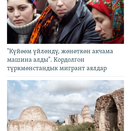
"Күйөөм үйлөндү, жөнөткөн акчама
машина алды". Кордолгон
түркмөнстандык мигрант аялдар