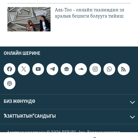
Ала-Тоо – онлайн таалимдин эл
аралык бешиги болууга тийиш
ОНЛАЙН ШЕРИНЕ
БИЗ ЖӨНҮНДӨ
"АЗАТТЫКТЫН" САНДЫГЫ
Азаттык үналгысы © 2026 RFE/RL, Inc. Бардык укуктар