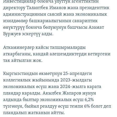
Инвестициялар боюнча улуттук агенттиктин
директору Талантбек Иманов жана президенттик
администрациянын саясий жана экономикалык
изилдөөлөр башкармалыгынын санариптик
өнүктүрүү боюнча бөлүмүнүн башчысы Азамат
Буржуев эскертүү алды.
Аткаминерлер кайсы тапшырмаларды
аткарбаганы, кандай алешемдиктерди кетиргени
так айтылган жок.
Кыргызстандын өкмөтүнүн 25-апрелдеги
коллегиялык жыйынында 2023-жылдагы
экономикалык өсүш жана 2024-жылга карата
пландар каралды. Акылбек Жапаров мунун
алдында былтыр экономикалык өсүш 6,2%
түзгөнүн, быйыл реалдуу өсүш темпи 6% болот деп
пландалып жатканын айтты.