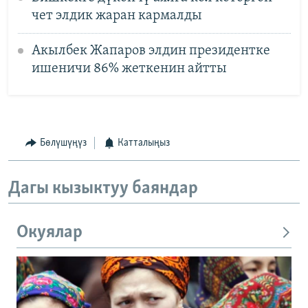
чет элдик жаран кармалды
Акылбек Жапаров элдин президентке
ишеничи 86% жеткенин айтты
Бөлүшүңүз
Катталыңыз
Дагы кызыктуу баяндар
Окуялар