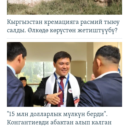
Кыргызстан кремацияга расмий тыюу
салды. Өлкөдө көрүстөн жетиштүүбү?
"15 млн долларлык мүлкүн берди".
Конгантиевди абактан алып калган