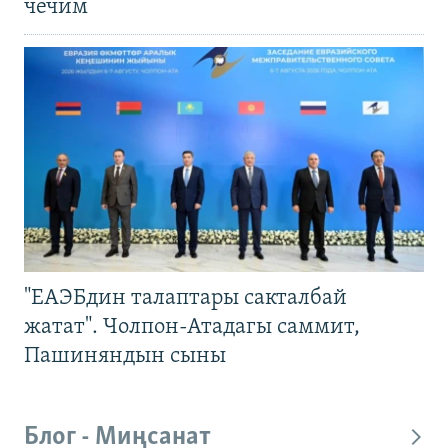
чечим
"ЕАЭБдин талаптары сакталбай
жатат". Чолпон-Атадагы саммит,
Пашиняндын сыны
Блог - Миңсанат