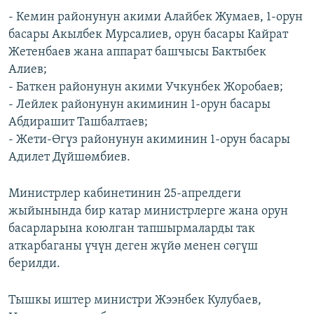
- Кемин районунун акими Алайбек Жумаев, 1-орун
басары Акылбек Мурсалиев, орун басары Кайрат
Жетенбаев жана аппарат башчысы Бактыбек
Алиев;
- Баткен районунун акими Учкунбек Жоробаев;
- Лейлек районунун акиминин 1-орун басары
Абдирашит Ташбалтаев;
- Жети-Өгүз районунун акиминин 1-орун басары
Адилет Дүйшөмбиев.
Министрлер кабинетинин 25-апрелдеги
жыйынында бир катар министрлерге жана орун
басарларына коюлган тапшырмаларды так
аткарбаганы үчүн деген жүйө менен сөгүш
берилди.
Тышкы иштер министри Жээнбек Кулубаев,