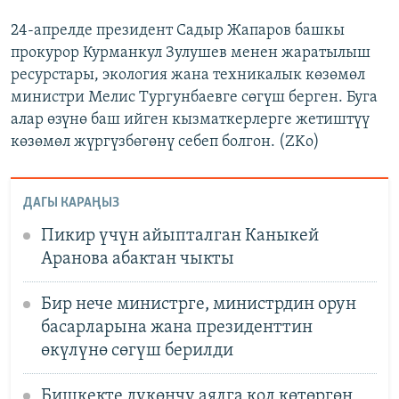
24-апрелде президент Садыр Жапаров башкы
прокурор Курманкул Зулушев менен жаратылыш
ресурстары, экология жана техникалык көзөмөл
министри Мелис Тургунбаевге сөгүш берген. Буга
алар өзүнө баш ийген кызматкерлерге жетиштүү
көзөмөл жүргүзбөгөнү себеп болгон. (ZKo)
ДАГЫ КАРАҢЫЗ
Пикир үчүн айыпталган Каныкей
Аранова абактан чыкты
Бир нече министрге, министрдин орун
басарларына жана президенттин
өкүлүнө сөгүш берилди
Бишкекте дүкөнчү аялга кол көтөргөн