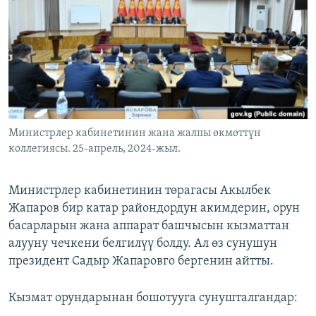
ОНЛАЙН ШЕРИНЕ
ЭЖЕ-СИҢДИЛЕР
АЗАТТЫК+
ЫҢГАЙСЫЗ СУРООЛОР
ЭЕ/АРнун бардык сайттары
Министрлер кабинетинин жана жалпы өкмөттүн
коллегиясы. 25-апрель, 2024-жыл.
Министрлер кабинетинин төрагасы Акылбек
Жапаров бир катар райондордун акимдерин, орун
басарларын жана аппарат башчысын кызматтан
алууну чечкени белгилүү болду. Ал өз сунушун
президент Садыр Жапаровго бергенин айтты.
Кызмат орундарынан бошотууга сунушталгандар: