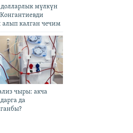
н долларлык мүлкүн
. Конгантиевди
н алып калган чечим
ализ чыры: акча
дарга да
лганбы?