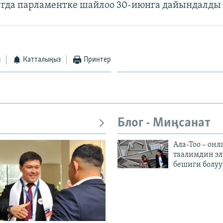
угда парламентке шайлоо 30-июнга дайындалды
з
Катталыңыз
Принтер
Блог - Миңсанат
Ала-Тоо – онл
таалимдин эл
бешиги болуу