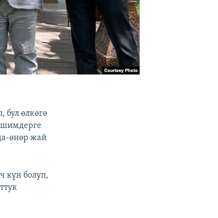
 бул өлкөгө
лишимдерге
да-өнөр жай
 күн болуп,
ттук