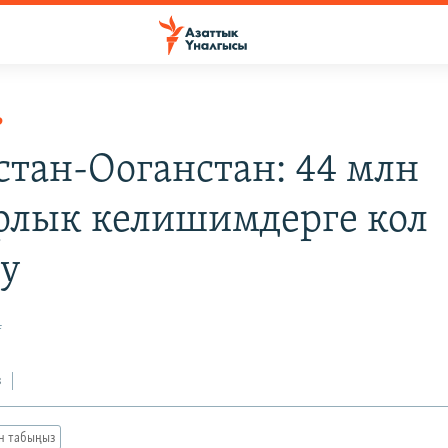
Р
стан-Ооганстан: 44 млн
рлык келишимдерге кол
у
4
з
ан табыңыз