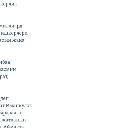
шкерлик
 миллиард
к ишкерлери
дарын жана
ибан”
 расмий
рат,
 деп
ат Иманкулов
кырдаалга
п жатканын
з. Аймакта