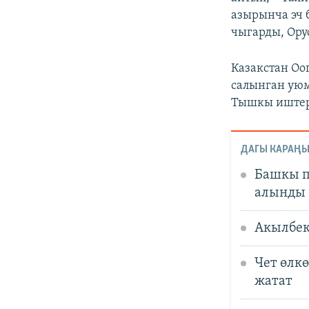
азырынча эч 
чыгарды, Ору
Казакстан Оо
салынган уюм
Тышкы иштер
ДАГЫ КАРАҢЫ
Башкы п
алынды
Акылбек
Чет өлк
жатат