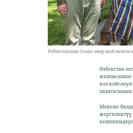
Өзбекстандын Соода-өнөр жай палатасы
Өзбекстан оо
жалпысынан 4
кол койгонун
палатасынын
Мекеме билди
жергиликтүү 
келишимдерг