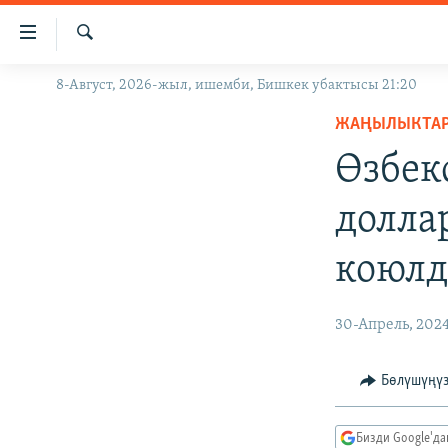
Линктер
Мазмунга
өтүңүз
Издөө
8-Август, 2026-жыл, ишемби, Бишкек убактысы 21:20
ЖАҢЫЛЫКТАР
Навигацияга
өтүңүз
ЖАҢЫЛЫКТА
КЫРГЫЗСТАН
Издөөгө
Өзбек
ДҮЙНӨ
КЫРГЫЗСТАН
салыңыз
УКРАИНА
САЯСАТ
ДҮЙНӨ
долла
АТАЙЫН ИЛИКТӨӨ
ЭКОНОМИКА
БОРБОР АЗИЯ
коюлд
ТВ ПРОГРАММАЛАР
МАДАНИЯТ
ПОДКАСТ
БҮГҮН АЗАТТЫКТА
30-Апрель, 202
ӨЗГӨЧӨ ПИКИР
ЭКСПЕРТТЕР ТАЛДАЙТ
БИЗ ЖАНА ДҮЙНӨ
Бөлүшүңү
ДАНИСТЕ
Бизди Google'д