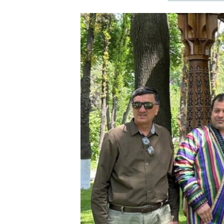
ЭЖЕ-СИҢДИЛЕР
АЗАТТЫК+
ЫҢГАЙСЫЗ СУРООЛОР