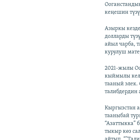
Ооганстандын
кеңешин түз
Азыркы кезде
долларды түз
айыл чарба, 
курулуш мате
2021-жылы Оо
кыймылы келг
тааный элек.
талибдердин
Кыргызстан а
тааныбай тур
“Азаттыкка” 
тыкыр көз са
айтып, “"Тал