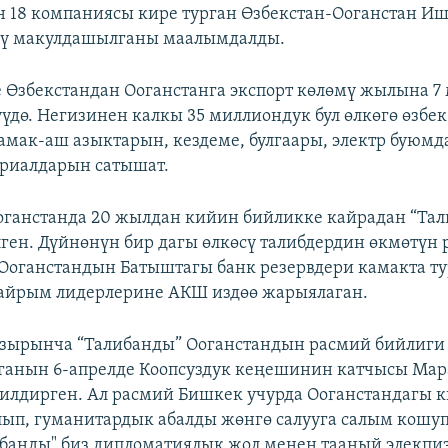
 18 компаниясы кире турган Өзбекстан-Ооганстан И
үү макулдашылганы маалымдалды.
 Өзбекстандан Ооганстанга экспорт көлөмү жылына 7
үүдө. Негизинен калкы 35 миллиондук бул өлкөгө өзбе
тамак-аш азыктарын, кездеме, булгаары, электр буюм
риалдарын сатышат.
ганстанда 20 жылдан кийин бийликке кайрадан “Тал
ен. Дүйнөнүн бир дагы өлкөсү талибдердин өкмөтүн
 Ооганстандын Батыштагы банк резервдери камакта ту
 айрым лидерлерине АКШ издөө жарыялаган.
зырынча “Талибанды” Ооганстандын расмий бийлиги
ганын 6-апрелде Коопсуздук кеңешинин катчысы Мар
билдирген. Ал расмий Бишкек учурда Ооганстандагы 
лып, гуманитардык абалды жөнгө салууга салым кошу
ибанды" биз дипломатиялык жол менен тааный элекпи