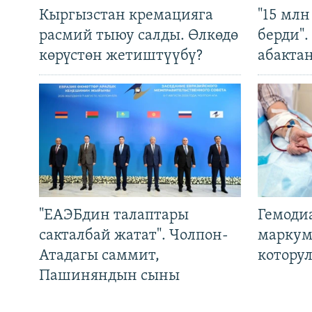
Кыргызстан кремацияга
"15 мл
расмий тыюу салды. Өлкөдө
берди"
көрүстөн жетиштүүбү?
абакта
"ЕАЭБдин талаптары
Гемоди
сакталбай жатат". Чолпон-
маркум
Атадагы саммит,
котору
Пашиняндын сыны