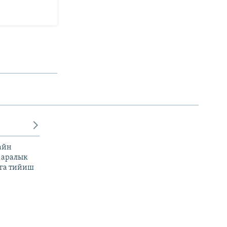
айн
 аралык
га тийиш