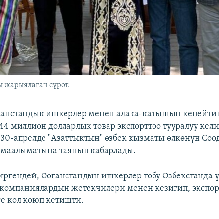
 жарыялаган сүрөт.
ганстандык ишкерлер менен алака-катышын кеңейтип,
4 миллион долларлык товар экспорттоо тууралуу ке
 30-апрелде "Азаттыктын" өзбек кызматы өлкөнүн Соо
 маалыматына таянып кабарлады.
ргендей, Ооганстандын ишкерлер тобу Өзбекстанда үч
компаниялардын жетекчилери менен кезигип, экспор
е кол коюп кетишти.