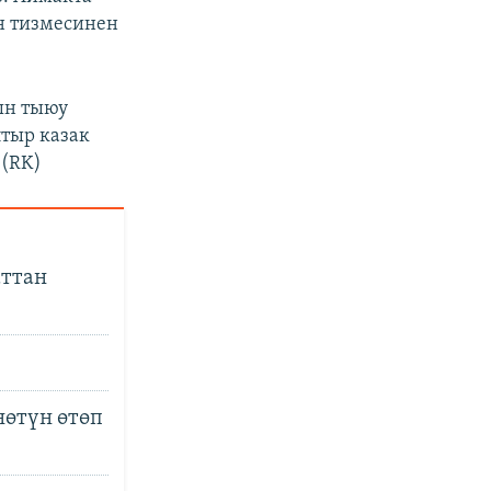
н тизмесинен
ын тыюу
тыр казак
.(RK)
аттан
нөтүн өтөп