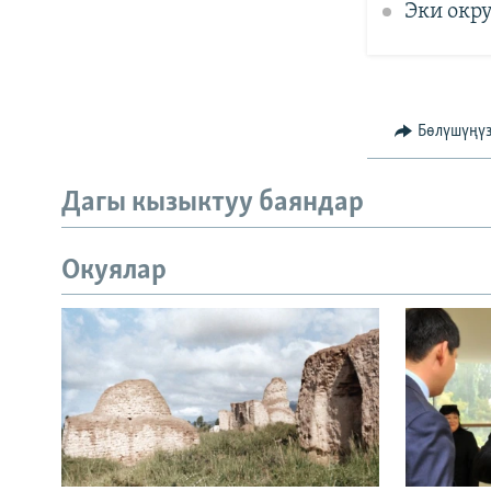
Эки окр
Бөлүшүңү
Дагы кызыктуу баяндар
Окуялар