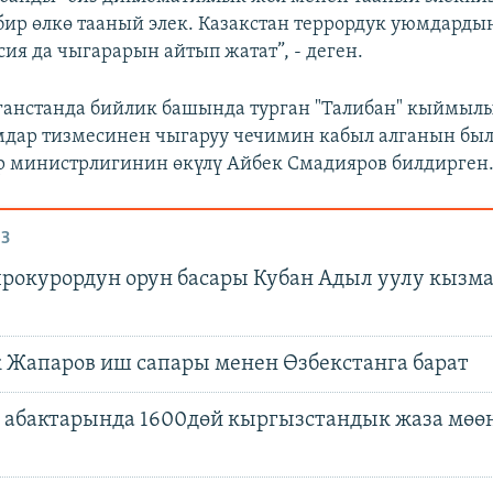
бир өлкө тааный элек. Казакстан террордук уюмдарды
сия да чыгарарын айтып жатат”, - деген.
ганстанда бийлик башында турган "Талибан" кыймыл
дар тизмесинен чыгаруу чечимин кабыл алганын был
 министрлигинин өкүлү Айбек Смадияров билдирген
З
рокурордун орун басары Кубан Адыл уулу кызм
 Жапаров иш сапары менен Өзбекстанга барат
ө абактарында 1600дөй кыргызстандык жаза мөө