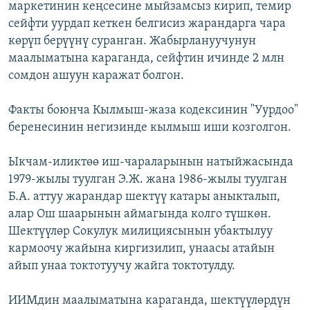
маркетинин кеңсесине мыйзамсыз кирип, темир
сейфти уурдап кеткен белгисиз жарандарга чара
көрүп берүүнү суранган. Жабырлануучунун
маалыматына караганда, сейфтин ичинде 2 млн
сомдон ашуун каражат болгон.
Факты боюнча Кылмыш-жаза кодексинин "Уурдоо"
беренесинин негизинде кылмыш иши козголгон.
Ыкчам-иликтөө иш-чараларынын натыйжасында
1979-жылы туулган Э.Ж. жана 1986-жылы туулган
Б.А. аттуу жарандар шектүү катары аныкталып,
алар Ош шаарынын аймагында колго түшкөн.
Шектүүлөр Сокулук милициясынын убактылуу
кармоочу жайына киргизилип, унаасы атайын
айып унаа токтотуучу жайга токтотулду.
ИИМдин маалыматына караганда, шектүүлөрдүн