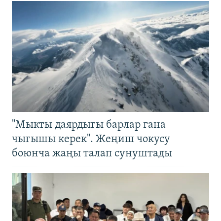
"Мыкты даярдыгы барлар гана
чыгышы керек". Жеңиш чокусу
боюнча жаңы талап сунуштады