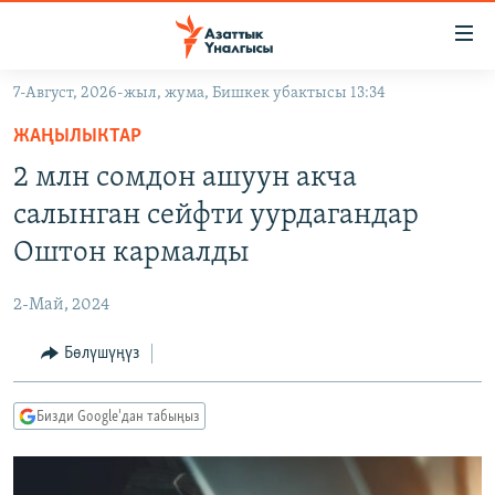
Линктер
Мазмунга
өтүңүз
7-Август, 2026-жыл, жума, Бишкек убактысы 13:34
Навигацияга
ЖАҢЫЛЫКТАР
өтүңүз
ЖАҢЫЛЫКТАР
КЫРГЫЗСТАН
Издөөгө
2 млн сомдон ашуун акча
салыңыз
ДҮЙНӨ
КЫРГЫЗСТАН
салынган сейфти уурдагандар
УКРАИНА
САЯСАТ
ДҮЙНӨ
Оштон кармалды
АТАЙЫН ИЛИКТӨӨ
ЭКОНОМИКА
БОРБОР АЗИЯ
2-Май, 2024
ТВ ПРОГРАММАЛАР
МАДАНИЯТ
Бөлүшүңүз
ПОДКАСТ
БҮГҮН АЗАТТЫКТА
ӨЗГӨЧӨ ПИКИР
ЭКСПЕРТТЕР ТАЛДАЙТ
Бизди Google'дан табыңыз
БИЗ ЖАНА ДҮЙНӨ
Русский
ДАНИСТЕ