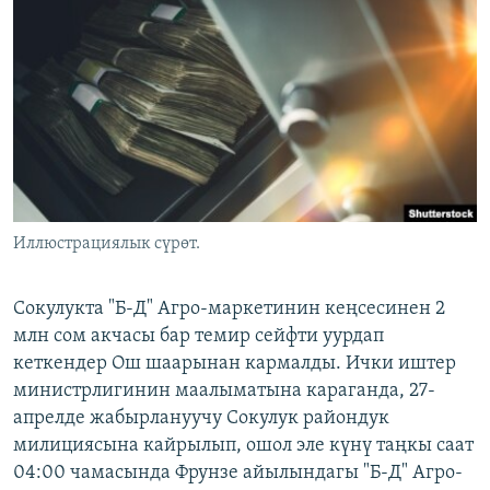
ОНЛАЙН ШЕРИНЕ
ЭЖЕ-СИҢДИЛЕР
АЗАТТЫК+
ЫҢГАЙСЫЗ СУРООЛОР
ЭЕ/АРнун бардык сайттары
Иллюстрациялык сүрөт.
Сокулукта "Б-Д" Агро-маркетинин кеңсесинен 2
млн сом акчасы бар темир сейфти уурдап
кеткендер Ош шаарынан кармалды. Ички иштер
министрлигинин маалыматына караганда, 27-
апрелде жабырлануучу Сокулук райондук
милициясына кайрылып, ошол эле күнү таңкы саат
04:00 чамасында Фрунзе айылындагы "Б-Д" Агро-