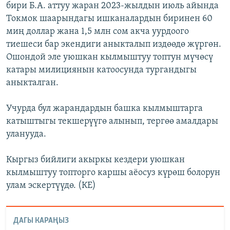
бири Б.А. аттуу жаран 2023-жылдын июль айында
Токмок шаарындагы ишканалардын биринен 60
миң доллар жана 1,5 млн сом акча уурдоого
тиешеси бар экендиги аныкталып издөөдө жүргөн.
Ошондой эле уюшкан кылмыштуу топтун мүчөсү
катары милициянын катоосунда тургандыгы
аныкталган.
Учурда бул жарандардын башка кылмыштарга
катыштыгы текшерүүгө алынып, тергөө амалдары
уланууда.
Кыргыз бийлиги акыркы кездери уюшкан
кылмыштуу топторго каршы аёосуз күрөш болорун
улам эскертүүдө. (КЕ)
ДАГЫ КАРАҢЫЗ