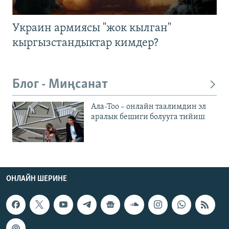
Украин армиясы "жок кылган"
кыргызстандыктар кимдер?
Блог - Миңсанат
Ала-Тоо – онлайн таалимдин эл
аралык бешиги болууга тийиш
ОНЛАЙН ШЕРИНЕ