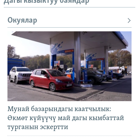
Дагы кызыктуу баяндар
Окуялар
Мунай базарындагы каатчылык:
Өкмөт күйүүчү май дагы кымбаттай
турганын эскертти