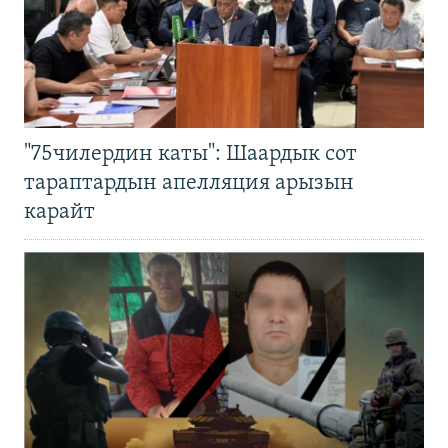
"75чилердин каты": Шаардык сот
тараптардын апелляция арызын
карайт