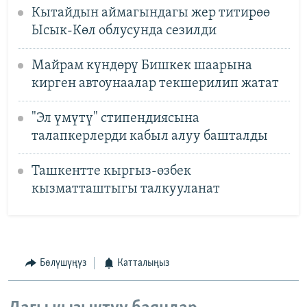
Кытайдын аймагындагы жер титирөө
Ысык-Көл облусунда сезилди
Майрам күндөрү Бишкек шаарына
кирген автоунаалар текшерилип жатат
"Эл үмүтү" стипендиясына
талапкерлерди кабыл алуу башталды
Ташкентте кыргыз-өзбек
кызматташтыгы талкууланат
Бөлүшүңүз
Катталыңыз