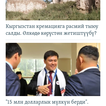
Кыргызстан кремацияга расмий тыюу
салды. Өлкөдө көрүстөн жетиштүүбү?
"15 млн долларлык мүлкүн берди".