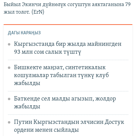
Быйыл Экинчи дүйнөлүк согуштун аяктаганына 79
жыл толот. (ErN)
ДАГЫ КАРАҢЫЗ
Кыргызстанда бир жылда майнингден
93 млн сом салык түштү
Бишкекте маңзат, синтетикалык
кошулмалар табылган түнкү клуб
жабылды
Баткенде сел малды агызып, жолдор
жабылды
Путин Кыргызстандын элчисин Достук
ордени менен сыйлады