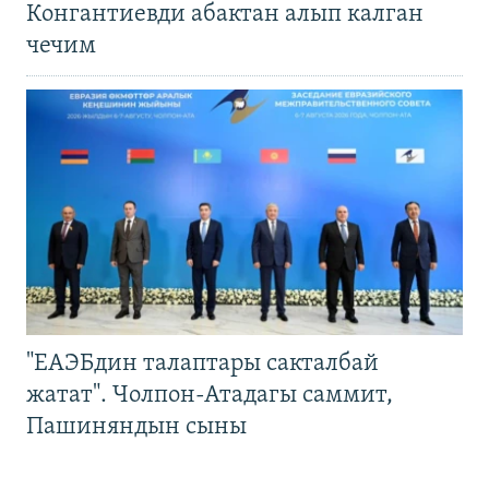
Конгантиевди абактан алып калган
чечим
"ЕАЭБдин талаптары сакталбай
жатат". Чолпон-Атадагы саммит,
Пашиняндын сыны