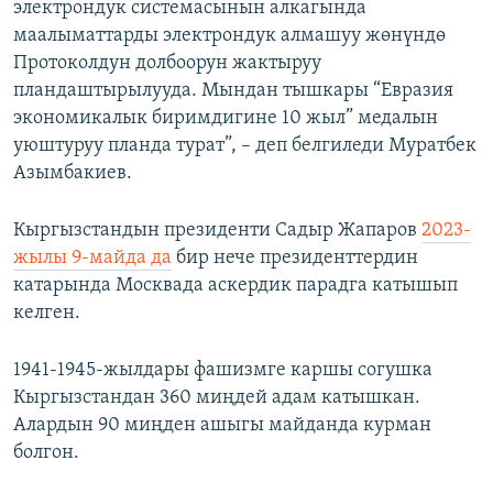
электрондук системасынын алкагында
маалыматтарды электрондук алмашуу жөнүндө
Протоколдун долбоорун жактыруу
пландаштырылууда. Мындан тышкары “Евразия
экономикалык биримдигине 10 жыл” медалын
уюштуруу планда турат”, – деп белгиледи Муратбек
Азымбакиев.
Кыргызстандын президенти Садыр Жапаров
2023-
жылы 9-майда да
бир нече президенттердин
катарында Москвада аскердик парадга катышып
келген.
1941-1945-жылдары фашизмге каршы согушка
Кыргызстандан 360 миңдей адам катышкан.
Алардын 90 миңден ашыгы майданда курман
болгон.