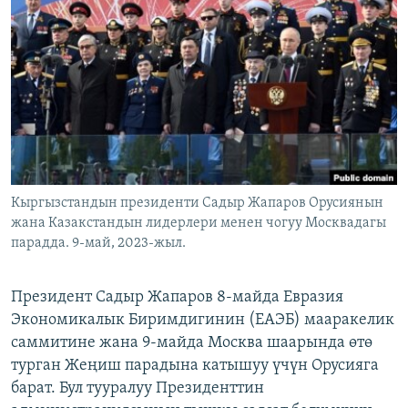
ОНЛАЙН ШЕРИНЕ
ЭЖЕ-СИҢДИЛЕР
АЗАТТЫК+
ЫҢГАЙСЫЗ СУРООЛОР
ЭЕ/АРнун бардык сайттары
Кыргызстандын президенти Садыр Жапаров Орусиянын
жана Казакстандын лидерлери менен чогуу Москвадагы
парадда. 9-май, 2023-жыл.
Президент Садыр Жапаров 8-майда Евразия
Экономикалык Биримдигинин (ЕАЭБ) мааракелик
саммитине жана 9-майда Москва шаарында өтө
турган Жеңиш парадына катышуу үчүн Орусияга
барат. Бул тууралуу Президенттин