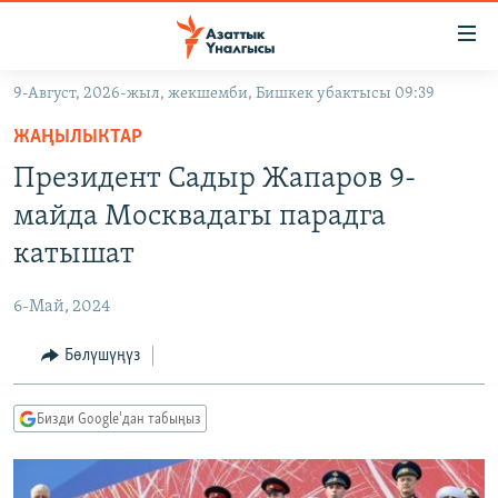
Линктер
Мазмунга
өтүңүз
9-Август, 2026-жыл, жекшемби, Бишкек убактысы 09:39
Навигацияга
ЖАҢЫЛЫКТАР
өтүңүз
ЖАҢЫЛЫКТАР
КЫРГЫЗСТАН
Издөөгө
Президент Садыр Жапаров 9-
салыңыз
ДҮЙНӨ
КЫРГЫЗСТАН
майда Москвадагы парадга
УКРАИНА
САЯСАТ
ДҮЙНӨ
катышат
АТАЙЫН ИЛИКТӨӨ
ЭКОНОМИКА
БОРБОР АЗИЯ
6-Май, 2024
ТВ ПРОГРАММАЛАР
МАДАНИЯТ
Бөлүшүңүз
ПОДКАСТ
БҮГҮН АЗАТТЫКТА
ӨЗГӨЧӨ ПИКИР
ЭКСПЕРТТЕР ТАЛДАЙТ
Бизди Google'дан табыңыз
БИЗ ЖАНА ДҮЙНӨ
Русский
ДАНИСТЕ