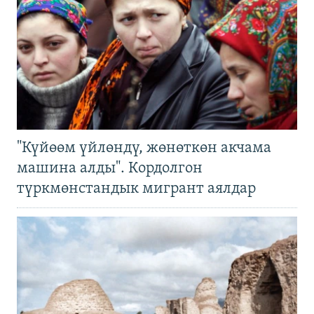
"Күйөөм үйлөндү, жөнөткөн акчама
машина алды". Кордолгон
түркмөнстандык мигрант аялдар