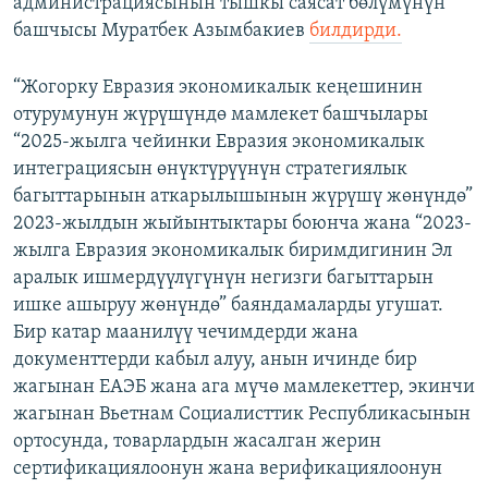
администрациясынын тышкы саясат бөлүмүнүн
башчысы Муратбек Азымбакиев
билдирди.
“Жогорку Евразия экономикалык кеңешинин
отурумунун жүрүшүндө мамлекет башчылары
“2025-жылга чейинки Евразия экономикалык
интеграциясын өнүктүрүүнүн стратегиялык
багыттарынын аткарылышынын жүрүшү жөнүндө”
2023-жылдын жыйынтыктары боюнча жана “2023-
жылга Евразия экономикалык биримдигинин Эл
аралык ишмердүүлүгүнүн негизги багыттарын
ишке ашыруу жөнүндө” баяндамаларды угушат.
Бир катар маанилүү чечимдерди жана
документтерди кабыл алуу, анын ичинде бир
жагынан ЕАЭБ жана ага мүчө мамлекеттер, экинчи
жагынан Вьетнам Социалисттик Республикасынын
ортосунда, товарлардын жасалган жерин
сертификациялоонун жана верификациялоонун