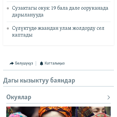
Сузактагы окуя: 19 бала дале ооруканада
дарыланууда
Сүлүктүдө жаандан улам жолдорду сел
каптады
Бөлүшүңүз
Катталыңыз
Дагы кызыктуу баяндар
Окуялар