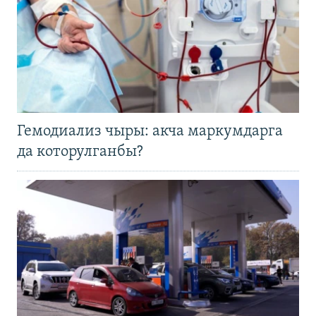
Гемодиализ чыры: акча маркумдарга
да которулганбы?