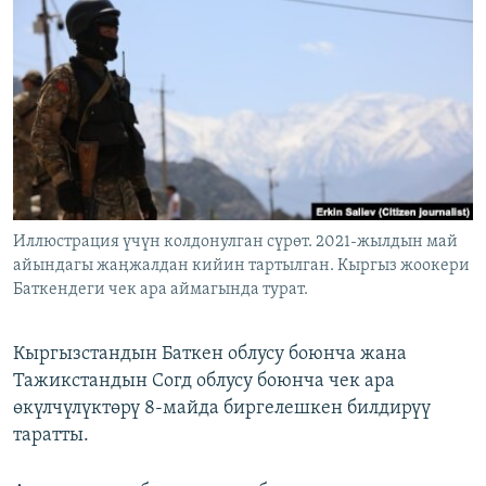
ОНЛАЙН ШЕРИНЕ
ЭЖЕ-СИҢДИЛЕР
АЗАТТЫК+
ЫҢГАЙСЫЗ СУРООЛОР
ЭЕ/АРнун бардык сайттары
Иллюстрация үчүн колдонулган сүрөт. 2021-жылдын май
айындагы жаңжалдан кийин тартылган. Кыргыз жоокери
Баткендеги чек ара аймагында турат.
Кыргызстандын Баткен облусу боюнча жана
Тажикстандын Согд облусу боюнча чек ара
өкүлчүлүктөрү 8-майда биргелешкен билдирүү
таратты.