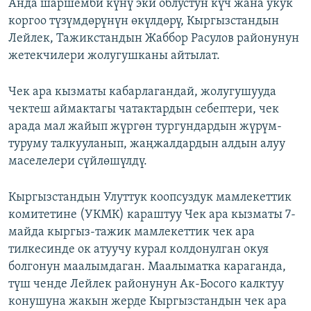
Анда шаршемби күнү эки облустун күч жана укук
коргоо түзүмдөрүнүн өкүлдөрү, Кыргызстандын
Лейлек, Тажикстандын Жаббор Расулов районунун
жетекчилери жолугушканы айтылат.
Чек ара кызматы кабарлагандай, жолугушууда
чектеш аймактагы чатактардын себептери, чек
арада мал жайып жүргөн тургундардын жүрүм-
туруму талкууланып, жаңжалдардын алдын алуу
маселелери сүйлөшүлдү.
Кыргызстандын Улуттук коопсуздук мамлекеттик
комитетине (УКМК) караштуу Чек ара кызматы 7-
майда кыргыз-тажик мамлекеттик чек ара
тилкесинде ок атуучу курал колдонулган окуя
болгонун маалымдаган. Маалыматка караганда,
түш ченде Лейлек районунун Ак-Босого калктуу
конушуна жакын жерде Кыргызстандын чек ара