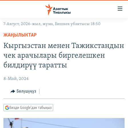
Линктер
Мазмунга
өтүңүз
7-Август, 2026-жыл, жума, Бишкек убактысы 18:50
Навигацияга
ЖАҢЫЛЫКТАР
өтүңүз
ЖАҢЫЛЫКТАР
КЫРГЫЗСТАН
Издөөгө
Кыргызстан менен Тажикстандын
салыңыз
ДҮЙНӨ
КЫРГЫЗСТАН
чек арачылары биргелешкен
УКРАИНА
САЯСАТ
ДҮЙНӨ
билдирүү таратты
АТАЙЫН ИЛИКТӨӨ
ЭКОНОМИКА
БОРБОР АЗИЯ
8-Май, 2024
ТВ ПРОГРАММАЛАР
МАДАНИЯТ
Бөлүшүңүз
ПОДКАСТ
БҮГҮН АЗАТТЫКТА
ӨЗГӨЧӨ ПИКИР
ЭКСПЕРТТЕР ТАЛДАЙТ
Бизди Google'дан табыңыз
БИЗ ЖАНА ДҮЙНӨ
Русский
ДАНИСТЕ