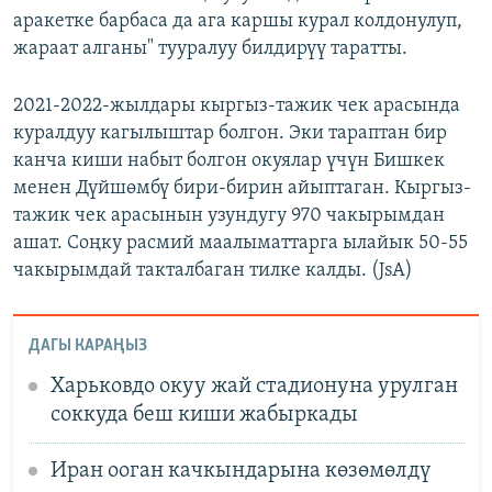
аракетке барбаса да ага каршы курал колдонулуп,
жараат алганы" тууралуу билдирүү таратты.
2021-2022-жылдары кыргыз-тажик чек арасында
куралдуу кагылыштар болгон. Эки тараптан бир
канча киши набыт болгон окуялар үчүн Бишкек
менен Дүйшөмбү бири-бирин айыптаган. Кыргыз-
тажик чек арасынын узундугу 970 чакырымдан
ашат. Соңку расмий маалыматтарга ылайык 50-55
чакырымдай такталбаган тилке калды. (JsA)
ДАГЫ КАРАҢЫЗ
Харьковдо окуу жай стадионуна урулган
соккуда беш киши жабыркады
Иран ооган качкындарына көзөмөлдү