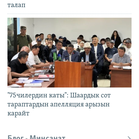
талап
"75чилердин каты": Шаардык сот
тараптардын апелляция арызын
карайт
Блог - Миңсанат