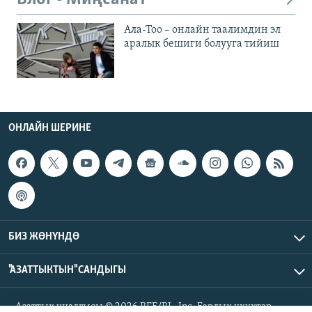
Ала-Тоо – онлайн таалимдин эл
аралык бешиги болууга тийиш
ОНЛАЙН ШЕРИНЕ
БИЗ ЖӨНҮНДӨ
"АЗАТТЫКТЫН" САНДЫГЫ
Азаттык үналгысы © 2026 RFE/RL, Inc. Бардык укуктар