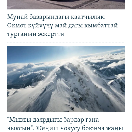
Мунай базарындагы каатчылык:
Өкмөт күйүүчү май дагы кымбаттай
турганын эскертти
"Мыкты даярдыгы барлар гана
чыксын". Жеңиш чокусу боюнча жаңы