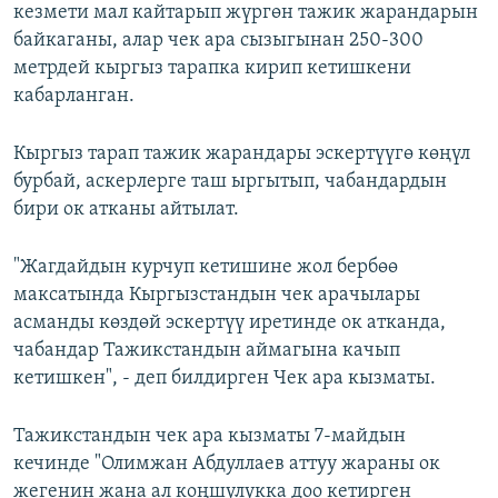
кезмети мал кайтарып жүргөн тажик жарандарын
байкаганы, алар чек ара сызыгынан 250-300
метрдей кыргыз тарапка кирип кетишкени
кабарланган.
Кыргыз тарап тажик жарандары эскертүүгө көңүл
бурбай, аскерлерге таш ыргытып, чабандардын
бири ок атканы айтылат.
"Жагдайдын курчуп кетишине жол бербөө
максатында Кыргызстандын чек арачылары
асманды көздөй эскертүү иретинде ок атканда,
чабандар Тажикстандын аймагына качып
кетишкен", - деп билдирген Чек ара кызматы.
Тажикстандын чек ара кызматы 7-майдын
кечинде "Олимжан Абдуллаев аттуу жараны ок
жегенин жана ал коңшулукка доо кетирген