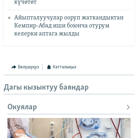
күчөтөт
Айыпталуучулар ооруп жаткандыктан
Кемпир-Абад иши боюнча отурум
келерки аптага жылды
Бөлүшүңүз
Катталыңыз
Дагы кызыктуу баяндар
Окуялар