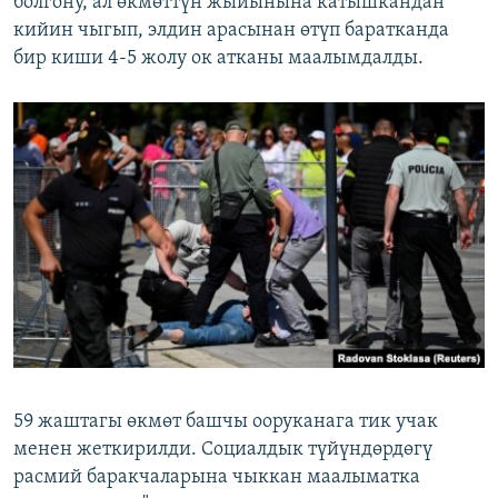
болгону, ал өкмөттүн жыйынына катышкандан
кийин чыгып, элдин арасынан өтүп баратканда
бир киши 4-5 жолу ок атканы маалымдалды.
59 жаштагы өкмөт башчы ооруканага тик учак
менен жеткирилди. Социалдык түйүндөрдөгү
расмий баракчаларына чыккан маалыматка