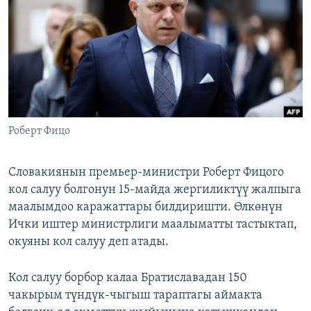
ОНЛАЙН ШЕРИНЕ
ЭЖЕ-СИҢДИЛЕР
АЗАТТЫК+
ЫҢГАЙСЫЗ СУРООЛОР
ЭЕ/АРнун бардык сайттары
Роберт Фицо
Словакиянын премьер-министри Роберт Фицого
кол салуу болгонун 15-майда жергиликтүү жалпыга
маалымдоо каражаттары билдиришти. Өлкөнүн
Ички иштер министрлиги маалыматты тастыктап,
окуяны кол салуу деп атады.
Кол салуу борбор калаа Братиславадан 150
чакырым түндүк-чыгыш тараптагы аймакта