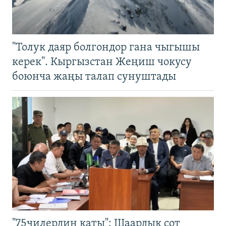
"Толук даяр болгондор гана чыгышы
керек". Кыргызстан Жеңиш чокусу
боюнча жаңы талап сунуштады
"75чилердин каты": Шаардык сот