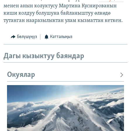
менен анын колуктусу Мартина Куснированын
киши колдуу болушуна байланыштуу өлкөдө
тутанган нааразылыктан улам кызматтан кеткен.
Бөлүшүңүз
Катталыңыз
Дагы кызыктуу баяндар
Окуялар