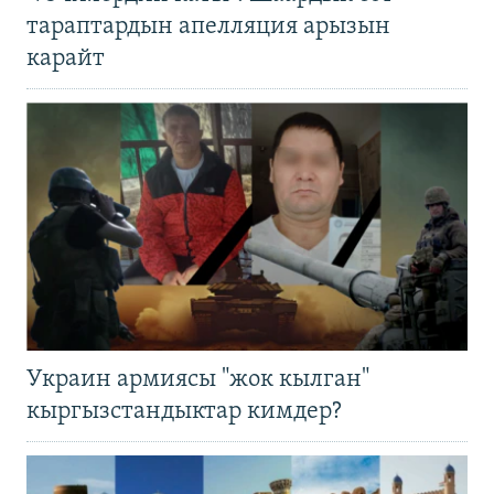
тараптардын апелляция арызын
карайт
Украин армиясы "жок кылган"
кыргызстандыктар кимдер?