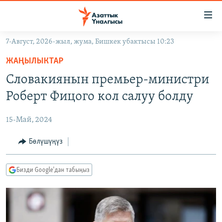
Линктер
Мазмунга
өтүңүз
7-Август, 2026-жыл, жума, Бишкек убактысы 10:23
Навигацияга
ЖАҢЫЛЫКТАР
өтүңүз
ЖАҢЫЛЫКТАР
КЫРГЫЗСТАН
Издөөгө
Словакиянын премьер-министри
салыңыз
ДҮЙНӨ
КЫРГЫЗСТАН
Роберт Фицого кол салуу болду
УКРАИНА
САЯСАТ
ДҮЙНӨ
15-Май, 2024
АТАЙЫН ИЛИКТӨӨ
ЭКОНОМИКА
БОРБОР АЗИЯ
ТВ ПРОГРАММАЛАР
Бөлүшүңүз
МАДАНИЯТ
ПОДКАСТ
БҮГҮН АЗАТТЫКТА
Бизди Google'дан табыңыз
ӨЗГӨЧӨ ПИКИР
ЭКСПЕРТТЕР ТАЛДАЙТ
БИЗ ЖАНА ДҮЙНӨ
Русский
ДАНИСТЕ