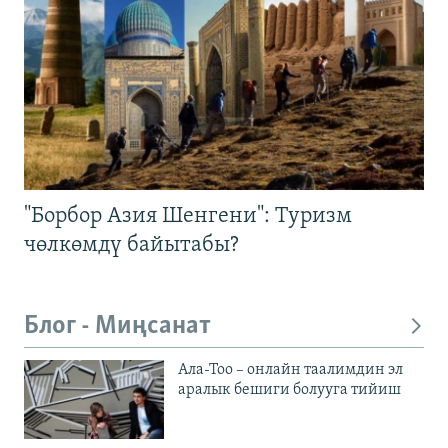
"Борбор Азия Шенгени": Туризм
чөлкөмдү байытабы?
Блог - Миңсанат
Ала-Тоо – онлайн таалимдин эл
аралык бешиги болууга тийиш