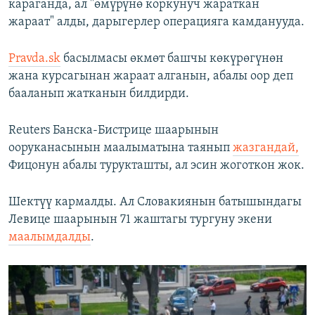
караганда, ал "өмүрүнө коркунуч жараткан
жараат" алды, дарыгерлер операцияга камданууда.
Pravda.sk
басылмасы өкмөт башчы көкүрөгүнөн
жана курсагынан жараат алганын, абалы оор деп
бааланып жатканын билдирди.
Reuters Банска-Бистрице шаарынын
ооруканасынын маалыматына таянып
жазгандай,
Фицонун абалы турукташты, ал эсин жоготкон жок.
Шектүү кармалды. Ал Словакиянын батышындагы
Левице шаарынын 71 жаштагы тургуну экени
маалымдалды
.