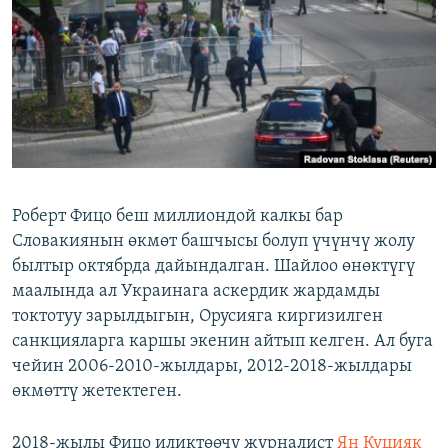
Роберт Фицо беш миллиондой калкы бар
Словакиянын өкмөт башчысы болуп үчүнчү жолу
былтыр октябрда дайындалган. Шайлоо өнөктүгү
маалында ал Украинага аскердик жардамды
токтотуу зарылдыгын, Орусияга киргизилген
санкцияларга каршы экенин айтып келген. Ал буга
чейин 2006-2010-жылдары, 2012-2018-жылдары
өкмөттү жетектеген.
2018-жылы Фицо иликтөөчү журналист
Ян Куцияк