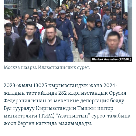
ОНЛАЙН ШЕРИНЕ
ЭЖЕ-СИҢДИЛЕР
АЗАТТЫК+
ЫҢГАЙСЫЗ СУРООЛОР
ЭЕ/АРнун бардык сайттары
Москва шаары. Иллюстрациялык сүрөт.
2023-жылы 13025 кыргызстандык жана 2024-
жылдын төрт айында 282 кыргызстандык Орусия
Федерациясынан өз мекенине депортация болду.
Бул тууралуу Кыргызстандын Тышкы иштер
министрлиги (ТИМ) “Азаттыктын” суроо-талабына
жооп берген катында маалымдады.