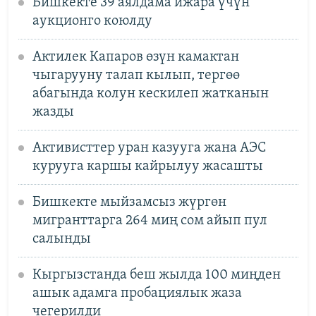
Бишкекте 39 аялдама ижара үчүн
аукционго коюлду
Актилек Капаров өзүн камактан
чыгарууну талап кылып, тергөө
абагында колун кескилеп жатканын
жазды
Активисттер уран казууга жана АЭС
курууга каршы кайрылуу жасашты
Бишкекте мыйзамсыз жүргөн
мигранттарга 264 миң сом айып пул
салынды
Кыргызстанда беш жылда 100 миңден
ашык адамга пробациялык жаза
чегерилди