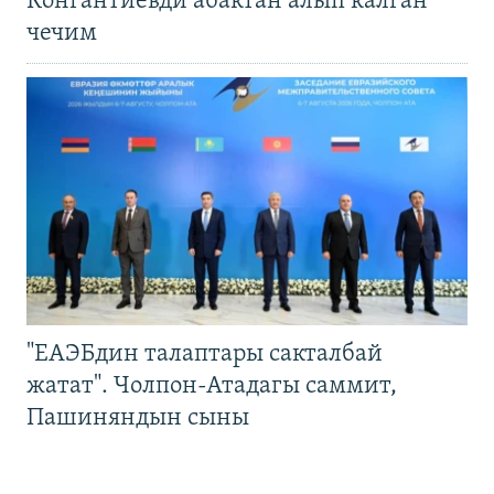
Конгантиевди абактан алып калган
чечим
"ЕАЭБдин талаптары сакталбай
жатат". Чолпон-Атадагы саммит,
Пашиняндын сыны