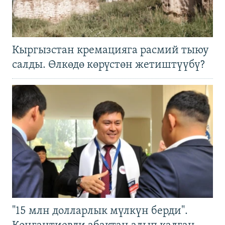
Кыргызстан кремацияга расмий тыюу
салды. Өлкөдө көрүстөн жетиштүүбү?
"15 млн долларлык мүлкүн берди".