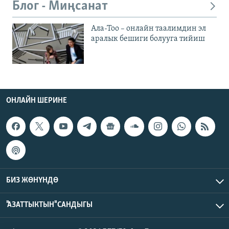
Блог - Миңсанат
Ала-Тоо – онлайн таалимдин эл
аралык бешиги болууга тийиш
ОНЛАЙН ШЕРИНЕ
БИЗ ЖӨНҮНДӨ
"АЗАТТЫКТЫН" САНДЫГЫ