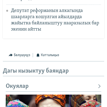
Депутат реформанын алкагында
шаарларга кошулган айылдарда
жайытка байланыштуу нааразылык бар
экенин айтты
Бөлүшүңүз
Катталыңыз
Дагы кызыктуу баяндар
Окуялар