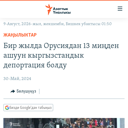
Линктер
Мазмунга
өтүңүз
9-Август, 2026-жыл, жекшемби, Бишкек убактысы 01:50
Навигацияга
ЖАҢЫЛЫКТАР
өтүңүз
ЖАҢЫЛЫКТАР
КЫРГЫЗСТАН
Издөөгө
Бир жылда Орусиядан 13 миңден
салыңыз
ДҮЙНӨ
КЫРГЫЗСТАН
ашуун кыргызстандык
УКРАИНА
САЯСАТ
ДҮЙНӨ
депортация болду
АТАЙЫН ИЛИКТӨӨ
ЭКОНОМИКА
БОРБОР АЗИЯ
30-Май, 2024
ТВ ПРОГРАММАЛАР
МАДАНИЯТ
Бөлүшүңүз
ПОДКАСТ
БҮГҮН АЗАТТЫКТА
ӨЗГӨЧӨ ПИКИР
ЭКСПЕРТТЕР ТАЛДАЙТ
Бизди Google'дан табыңыз
БИЗ ЖАНА ДҮЙНӨ
Русский
ДАНИСТЕ