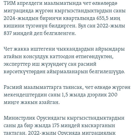
ТИМ апрелдеги маалыматында чет өлкөлөрдө
миграцияда жүргөн кыргызстандыктардын саны
2024-жылдын биринчи кварталында 655,5 миң
кишини түзгөнүн билдирген. Бул сан 2022-жылы
837 миңдей деп белгиленген.
Чет жакка иштегени чыккандардын айрымдары
атайын консулдук каттоодон өтпөгөндүктөн,
эксперттер иш жүзүндөгү сан расмий
көрсөткүчтөрдөн айырмаланарын белгилешүүдө.
Расмий маалыматтарга таянсак, чет өлкөдө жүргөн
мекендештердин саны 1,5 жылда дээрлик 200
миңге жакын азайган.
Министрлик Орусиядагы кыргызстандыктардын
саны да бир жылда 175 миңдей кыскарганын
тактаган. 2022-жылы Орусияда миграциялык