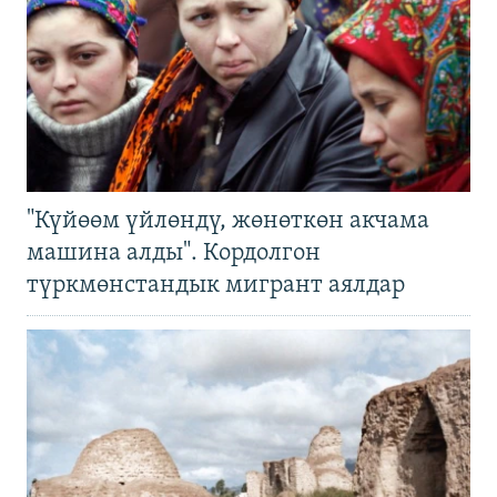
"Күйөөм үйлөндү, жөнөткөн акчама
машина алды". Кордолгон
түркмөнстандык мигрант аялдар