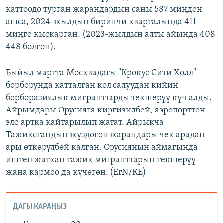
каттоодо турган жарандардын саны 587 миңден
ашса, 2024-жылдын биринчи кварталында 411
миңге кыскарган. (2023-жылдын алты айында 408
448 болгон).
Быйыл мартта Москвадагы "Крокус Сити Холл"
борборунда катталган кол салуудан кийин
борборазиялык мигранттарды текшерүү күч алды.
Айрымдары Орусияга киргизилбей, аэропорттон
эле артка кайтарылып жатат. Айрыкча
Тажикстандын жүздөгөн жарандары чек арадан
ары өткөрүлбөй калган. Орусиянын аймагында
иштеп жаткан тажик мигранттарын текшерүү
жана кармоо да күчөгөн. (ErN/КЕ)
ДАГЫ КАРАҢЫЗ