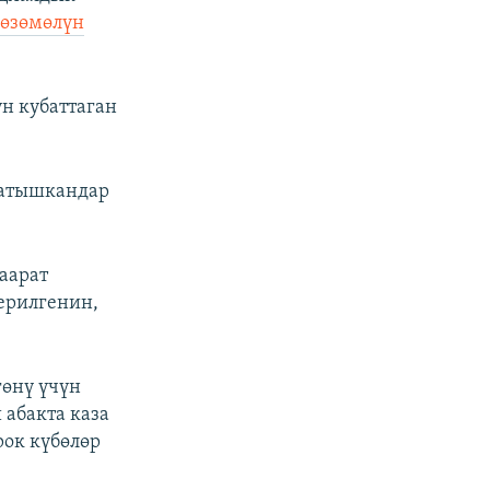
өзөмөлүн
н кубаттаган
катышкандар
аарат
ерилгенин,
гөнү үчүн
 абакта каза
рок күбөлөр