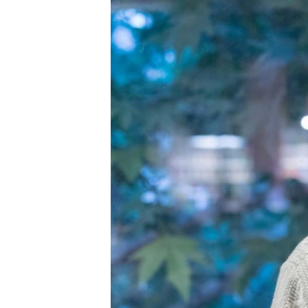
ЭЖЕ-СИҢДИЛЕР
АЗАТТЫК+
ЫҢГАЙСЫЗ СУРООЛОР