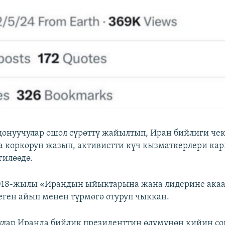
донуучулар ошол сүрөттү жайылтып, Иран бийлиги че
а коркорун жазып, активистти күч кызматкерлери ка
гилөөдө.
018-жылы «Ирандын ыйыктарына жана лидерине акаа
еген айып менен түрмөгө отуруп чыккан.
улар Иранда бийлик президенттин өлүмүнөн кийин с