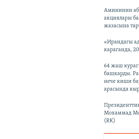
Амининин аб
акциялары ба
жазасына тар
«Ирандагы а
караганда, 2
64 жаш кураг
башкарды. Ра
нече киши ба
арасында кыр
Президенттин
Мохаммад Мох
(RK)