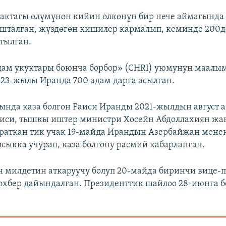
актагы өлүмүнөн кийин өлкөнүн бир нече аймагында
шталган, жүздөгөн кишилер кармалып, кеминде 200д
тылган.
дам укуктары боюнча борбор» (CHRI) уюмунун маалы
023-жылы Иранда 700 адам дарга асылган.
ында каза болгон Раиси Иранды 2021-жылдын август 
иси, тышкы иштер министри Хосейн Абдоллахиян жа
раткан тик учак 19-майда Ирандын Азербайжан мене
сыкка учурап, каза болгону расмий кабарланган.
 милдетин аткаруучу болуп 20-майда биринчи вице-
бер дайындалган. Президенттик шайлоо 28-июнга б