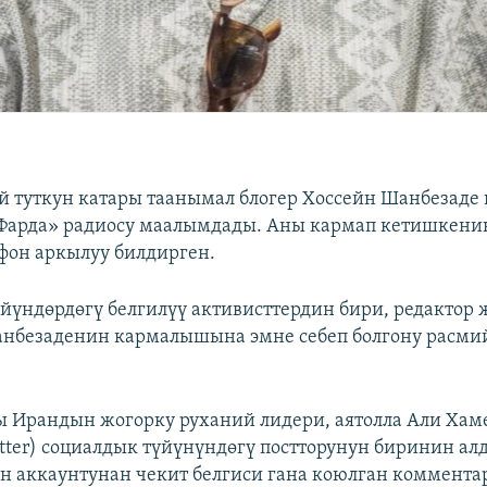
й туткун катары таанымал блогер Хоссейн Шанбезаде
арда» радиосу маалымдады. Аны кармап кетишкенин
ефон аркылуу билдирген.
йүндөрдөгү белгилүү активисттердин бири, редактор 
нбезаденин кармалышына эмне себеп болгону расми
 Ирандын жогорку руханий лидери, аятолла Али Ха
tter) социалдык түйүнүндөгү постторунун биринин ал
 аккаунтунан чекит белгиси гана коюлган коммент