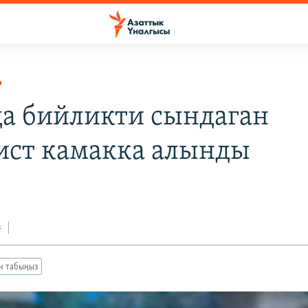
Р
а бийликти сындаган
ист камакка алынды
з
ан табыңыз