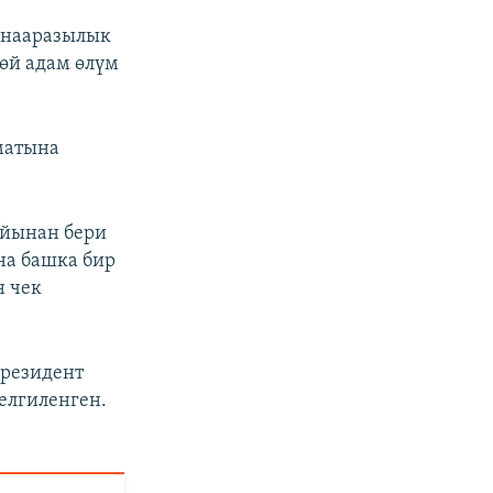
 нааразылык
өй адам өлүм
матына
айынан бери
на башка бир
н чек
президент
елгиленген.