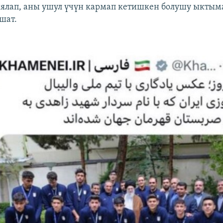
ялап, аны ушул үчүн кармап кетишкен болушу ыктым
шат.