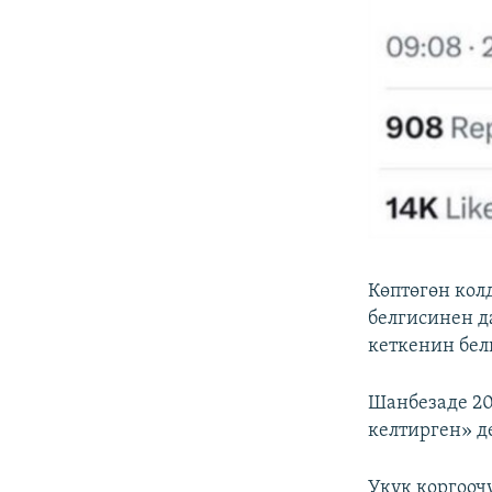
Көптөгөн кол
белгисинен д
кеткенин бел
Шанбезаде 2
келтирген» д
Укук коргооч