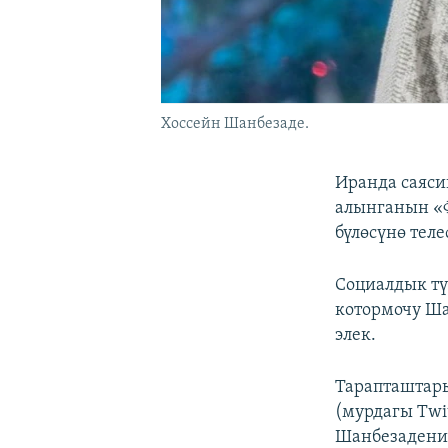
Хоссейн Шанбезаде.
Иранда саяси
алынганын «Ф
бүлөсүнө тел
Социалдык тү
котормочу Ша
элек.
Тарапташтары
(мурдагы Twi
Шанбезаденин