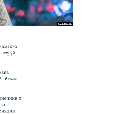
 камакка
 өзү үй-
жана
й айтыла
менеинин X
дына
арийдин