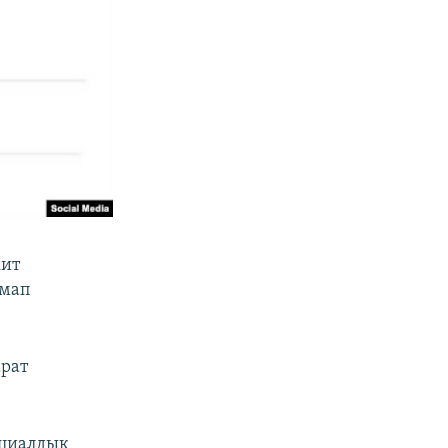
кит
рмап
рат
оциалдык