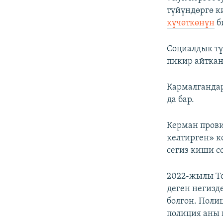
түйүндөргө 
күчөткөнүн
б
Социалдык тү
пикир айткан
Кармалганда
да бар.
Керман прови
келтирген» к
сегиз киши с
2022-жылы Те
деген негизд
болгон. Поли
полиция аны 