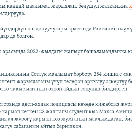
ким кандай маалымат жарыялап, бөлүшүп жатканына
к
илдирүүдө.
йүндөрдүн колдонуучулары арасында Раисинин өлүмү
дар да болгон.
р арасында 2022-жылдагы жапырт башаламандыкка 
нциясынын Соттук маалымат борбору 254 кишиге «ак
онтент жарыялаганы үчүн телефон аркылуу эскертүү б
отко чакырылганын өткөн айдын соңунда билдирген.
геранда адеп-ахлак полициясы көчөдө хижабсыз жүр
е кармап кеткен 22 жаштагы студент кыз Махса Амини
ция ал жүрөгү кармап көз жумганын маалымдаган, би
катуу сабаганын айтып беришкен.