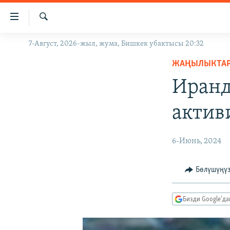
Линктер
Мазмунга
өтүңүз
Издөө
7-Август, 2026-жыл, жума, Бишкек убактысы 20:32
ЖАҢЫЛЫКТАР
Навигацияга
өтүңүз
ЖАҢЫЛЫКТА
КЫРГЫЗСТАН
Издөөгө
Иранд
ДҮЙНӨ
КЫРГЫЗСТАН
салыңыз
УКРАИНА
САЯСАТ
ДҮЙНӨ
актив
АТАЙЫН ИЛИКТӨӨ
ЭКОНОМИКА
БОРБОР АЗИЯ
ТВ ПРОГРАММАЛАР
МАДАНИЯТ
6-Июнь, 2024
ПОДКАСТ
БҮГҮН АЗАТТЫКТА
Бөлүшүңү
ӨЗГӨЧӨ ПИКИР
ЭКСПЕРТТЕР ТАЛДАЙТ
БИЗ ЖАНА ДҮЙНӨ
Бизди Google'д
ДАНИСТЕ