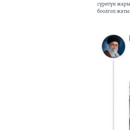
сүрөтүн жары
боолгоп жаты