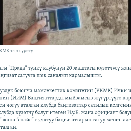
УКМКнын сүрөтү.
ы "Прада" түнкү клубунун 20 жаштагы күзөтчүсү жан
ңгизат сатууга шек саналып кармалышты.
суздук боюнча мамлекеттик комитетин (УКМК) Ички 
нин (ИИМ) Баңгизаттарды мыйзамсыз жүгүртүүгө ка
н чогуу аталган клубда баңгизаттар сатылып келгени
лубда күзөтчү болуп итеген И.у.Б. жана официант бол
ш” жана “спайс” сыяктуу баңгизаттарын сатуу менен ал
талган.