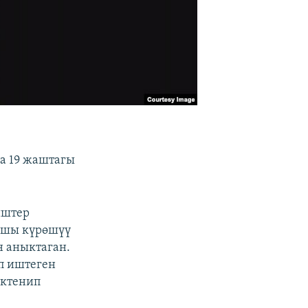
а 19 жаштагы
иштер
ршы күрөшүү
н аныктаган.
уп иштеген
ектенип