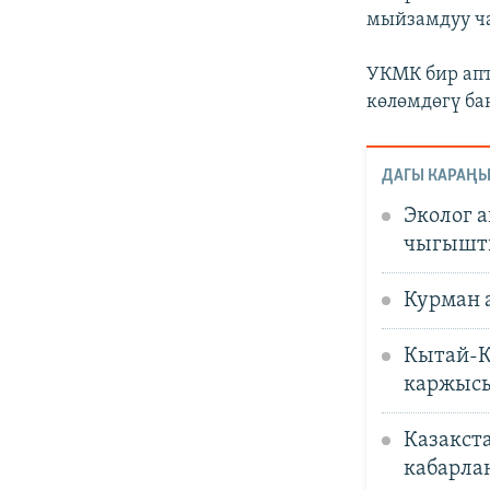
мыйзамдуу ча
УКМК бир апт
көлөмдөгү ба
ДАГЫ КАРАҢЫ
Эколог 
чыгышт
Курман 
Кытай-К
каржысы
Казакст
кабарла