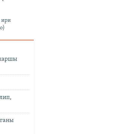
 ири
o)
 каршы
лип,
лганы