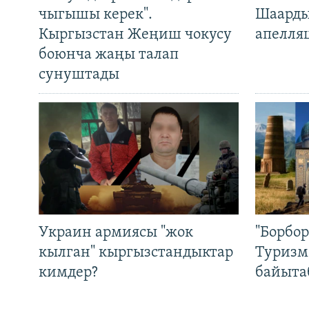
чыгышы керек".
Шаарды
Кыргызстан Жеңиш чокусу
апелля
боюнча жаңы талап
сунуштады
Украин армиясы "жок
"Борбо
кылган" кыргызстандыктар
Туризм
кимдер?
байыта