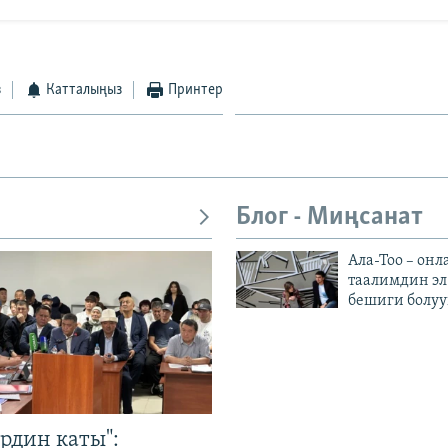
з
Катталыңыз
Принтер
Блог - Миңсанат
Ала-Тоо – онл
таалимдин эл
бешиги болуу
рдин каты":