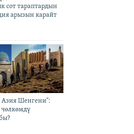
к сот тараптардын
ция арызын карайт
р Азия Шенгени":
 чөлкөмдү
бы?