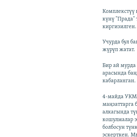
Комплекстүү
күнү "Прада"
киргизилген.
Учурда бул б
жүрүп жатат.
Бир ай мурд
арасында баң
кабарланган.
4-майда УКМК
маңзаттарга 
алкагында тү
кошулмалар э
болбосун түн
эскерткен. М