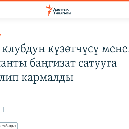
Р
 клубдун күзөтчүсү мене
анты баңгизат сатууга
лип кармалды
з
ан табыңыз