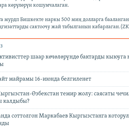
ра көрүлөрүн кошумчалаган.
а мурдп Бишкекте наркы 500 миң долларга бааланган
ңгизаттарды сактоочу жай табылганын кабарлаган.(ZK
З
активисттер шаар көчөлөрүндө бактарды кыюуга
ы
айт майрамы 16-июнда белгиленет
ыргызстан-Өзбекстан темир жолу: саясаты чечи
 калдыбы?
анда соттолгон Маркабаев Кыргызстанга котору
нды