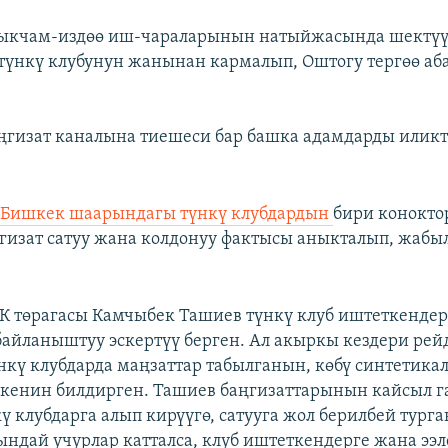
 ыкчам-издөө иш-чараларынын натыйжасында шектүү
 түнкү клубунун жанынан кармалып, Оштогу тергөө аб
аңгизат каналына тиешеси бар башка адамдарды илик
а
Бишкек шаарындагы түнкү клубдардын
бири конокто
гизат сатуу жана колдонуу фактысы аныкталып, жабы
 төрагасы Камчыбек Ташиев түнкү клуб иштеткендер
байланыштуу эскертүү берген. Ал акыркы кездери ре
нкү клубдарда маңзаттар табылганын, көбү синтетика
кенин билдирген. Ташиев баңгизаттарынын кайсыл га
кү клубдарга алып кирүүгө, сатууга жол берилбей тург
ындай учурлар катталса, клуб иштеткендерге жана ээ