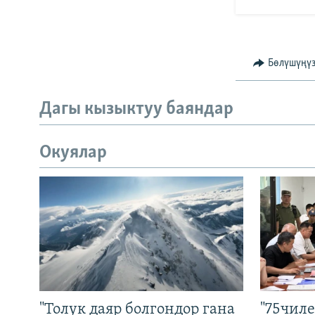
Бөлүшүңү
Дагы кызыктуу баяндар
Окуялар
"Толук даяр болгондор гана
"75чиле