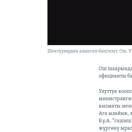
Шектүүлөрдөн алынган баңгизат. Ош. 
Ош шаарындаг
официанты ба
Улуттук кооп
министрлиги
кызматы мене
Ага ылайык, к
Б.у.А. “гаши
жүргөнү ырас