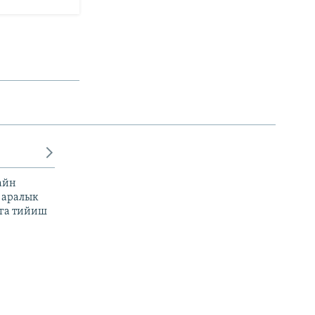
айн
 аралык
га тийиш