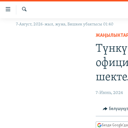
Линктер
Мазмунга
өтүңүз
Издөө
7-Август, 2026-жыл, жума, Бишкек убактысы 01:40
ЖАҢЫЛЫКТАР
Навигацияга
өтүңүз
ЖАҢЫЛЫКТА
КЫРГЫЗСТАН
Издөөгө
Түнкү
ДҮЙНӨ
КЫРГЫЗСТАН
салыңыз
УКРАИНА
САЯСАТ
ДҮЙНӨ
офици
АТАЙЫН ИЛИКТӨӨ
ЭКОНОМИКА
БОРБОР АЗИЯ
шекте
ТВ ПРОГРАММАЛАР
МАДАНИЯТ
ПОДКАСТ
БҮГҮН АЗАТТЫКТА
7-Июнь, 2024
ӨЗГӨЧӨ ПИКИР
ЭКСПЕРТТЕР ТАЛДАЙТ
БИЗ ЖАНА ДҮЙНӨ
Бөлүшүңү
ДАНИСТЕ
Бизди Google'д