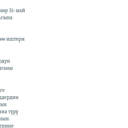
лөр 31-май
агына
төө иштери
рдун
лганы
ге
йддердин
лык
на түрү
анын
лерине