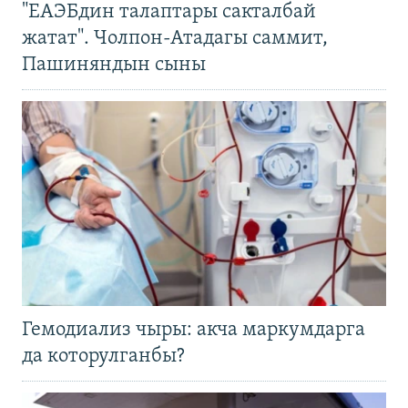
"ЕАЭБдин талаптары сакталбай
жатат". Чолпон-Атадагы саммит,
Пашиняндын сыны
Гемодиализ чыры: акча маркумдарга
да которулганбы?