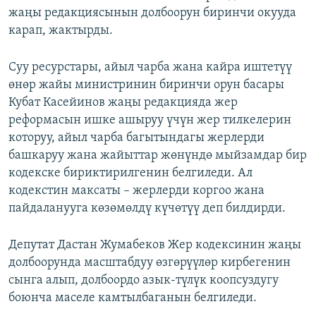
жаңы редакциясынын долбоорун биринчи окууда
карап, жактырды.
Суу ресурстары, айыл чарба жана кайра иштетүү
өнөр жайы министринин биринчи орун басары
Кубат Касейинов жаңы редакцияда жер
реформасын ишке ашыруу үчүн жер тилкелерин
которуу, айыл чарба багытындагы жерлерди
башкаруу жана жайыттар жөнүндө мыйзамдар бир
кодекске бириктирилгенин белгиледи. Ал
кодекстин максаты – жерлерди коргоо жана
пайдаланууга көзөмөлдү күчөтүү деп билдирди.
Депутат Дастан Жумабеков Жер кодексинин жаңы
долбоорунда масштабдуу өзгөрүүлөр кирбегенин
сынга алып, долбоордо азык-түлүк коопсуздугу
боюнча маселе камтылбаганын белгиледи.