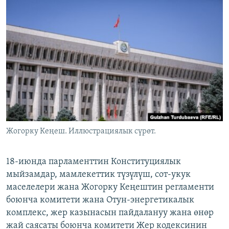
ОНЛАЙН ШЕРИНЕ
ЭЖЕ-СИҢДИЛЕР
АЗАТТЫК+
ЫҢГАЙСЫЗ СУРООЛОР
ЭЕ/АРнун бардык сайттары
Жогорку Кеңеш. Иллюстрациялык сүрөт.
18-июнда парламенттин Конституциялык
мыйзамдар, мамлекеттик түзүлүш, сот-укук
маселелери жана Жогорку Кеңештин регламенти
боюнча комитети жана Отун-энергетикалык
комплекс, жер казынасын пайдалануу жана өнөр
жай саясаты боюнча комитети Жер кодексинин