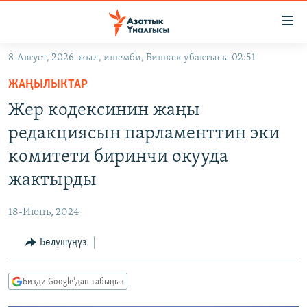
Линктер
Мазмунга
өтүңүз
8-Август, 2026-жыл, ишемби, Бишкек убактысы 02:51
Навигацияга
ЖАҢЫЛЫКТАР
өтүңүз
ЖАҢЫЛЫКТАР
КЫРГЫЗСТАН
Издөөгө
Жер кодексинин жаңы
салыңыз
ДҮЙНӨ
КЫРГЫЗСТАН
редакциясын парламенттин эки
УКРАИНА
САЯСАТ
ДҮЙНӨ
комитети биринчи окууда
АТАЙЫН ИЛИКТӨӨ
ЭКОНОМИКА
БОРБОР АЗИЯ
жактырды
ТВ ПРОГРАММАЛАР
МАДАНИЯТ
18-Июнь, 2024
ПОДКАСТ
БҮГҮН АЗАТТЫКТА
Бөлүшүңүз
ӨЗГӨЧӨ ПИКИР
ЭКСПЕРТТЕР ТАЛДАЙТ
БИЗ ЖАНА ДҮЙНӨ
Русский
Бизди Google'дан табыңыз
ДАНИСТЕ