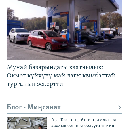
Мунай базарындагы каатчылык:
Өкмөт күйүүчү май дагы кымбаттай
турганын эскертти
Блог - Миңсанат
Ала-Тоо – онлайн таалимдин эл
аралык бешиги болууга тийиш