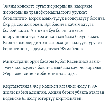
"Жаңы кодексте сугат жерлерди да, кайракы
жерлерди да трансформациялоого уруксат
берилиптир. Бирок азык-түлүк коопсуздугу боюнча
бир да сөз жок экен. Бул боюнча кабыл алууга
болбой калат. Анткени бул боюнча кетсе
коррупцияга түз жол ачкан мыйзам болуп калат.
Бардык жерлерди трансформация кылууга уруксат
берипсиңер", – деди депутат Жумабеков.
Министрдин орун басары Кубат Касейинов азык-
түлүк коопсуздук боюнча мыйзам өзүнчө каралып,
Жер кодексине кирбегенин тактады.
Кыргызстанда Жер кодекси алгачкы жолу 1999-
жылы кабыл алынган. Андан берки убакта аталган
кодекске 61 жолу өзгөртүү киргизилген.