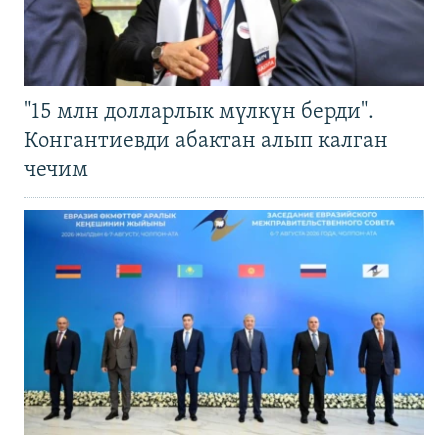
"15 млн долларлык мүлкүн берди".
Конгантиевди абактан алып калган
чечим