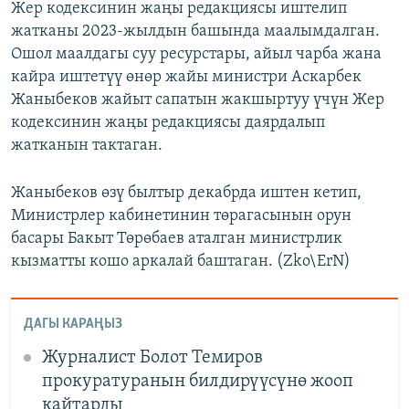
Жер кодексинин жаңы редакциясы иштелип
жатканы 2023-жылдын башында маалымдалган.
Ошол маалдагы суу ресурстары, айыл чарба жана
кайра иштетүү өнөр жайы министри Аскарбек
Жаныбеков жайыт сапатын жакшыртуу үчүн Жер
кодексинин жаңы редакциясы даярдалып
жатканын тактаган.
Жаныбеков өзү былтыр декабрда иштен кетип,
Министрлер кабинетинин төрагасынын орун
басары Бакыт Төрөбаев аталган министрлик
кызматты кошо аркалай баштаган. (Zko\ErN)
ДАГЫ КАРАҢЫЗ
Журналист Болот Темиров
прокуратуранын билдирүүсүнө жооп
кайтарды