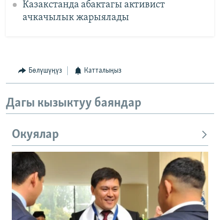
Казакстанда абактагы активист
ачкачылык жарыялады
Бөлүшүңүз
Катталыңыз
Дагы кызыктуу баяндар
Окуялар