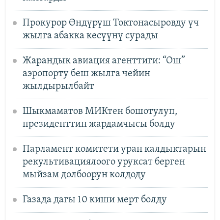
Прокурор Өндүрүш Токтонасыровду үч
жылга абакка кесүүнү сурады
Жарандык авиация агенттиги: “Ош”
аэропорту беш жылга чейин
жылдырылбайт
Шыкмаматов МИКтен бошотулуп,
президенттин жардамчысы болду
Парламент комитети уран калдыктарын
рекультивациялоого уруксат берген
мыйзам долбоорун колдоду
Газада дагы 10 киши мерт болду