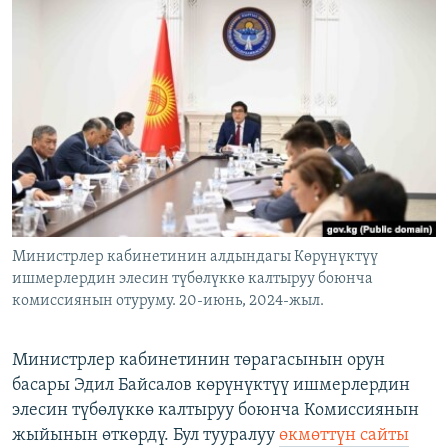
ОНЛАЙН ШЕРИНЕ
ЭЖЕ-СИҢДИЛЕР
АЗАТТЫК+
ЫҢГАЙСЫЗ СУРООЛОР
ЭЕ/АРнун бардык сайттары
Министрлер кабинетинин алдындагы Көрүнүктүү
ишмерлердин элесин түбөлүккө калтыруу боюнча
комиссиянын отуруму. 20-июнь, 2024-жыл.
Министрлер кабинетинин төрагасынын орун
басары Эдил Байсалов көрүнүктүү ишмерлердин
элесин түбөлүккө калтыруу боюнча Комиссиянын
жыйынын өткөрдү. Бул тууралуу
өкмөттүн сайты