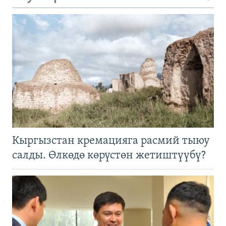
Кыргызстан кремацияга расмий тыюу
салды. Өлкөдө көрүстөн жетиштүүбү?