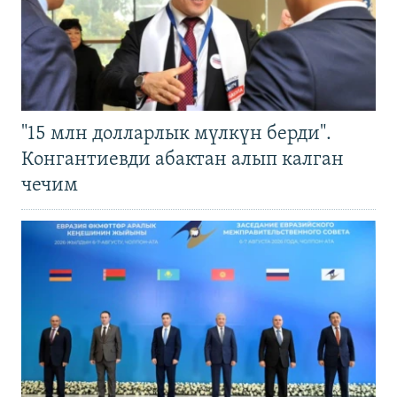
"15 млн долларлык мүлкүн берди".
Конгантиевди абактан алып калган
чечим