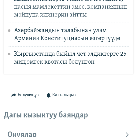
насыя мамлекеттин эмес, компаниянын
мойнуна илинерин айтты
Азербайжандын талабынан улам
Армения Конституциясын өзгөртүүдө
Кыргызстанда быйыл чет элдиктерге 25
миң эмгек квотасы бөлүнгөн
Бөлүшүңүз
Катталыңыз
Дагы кызыктуу баяндар
Окуялар