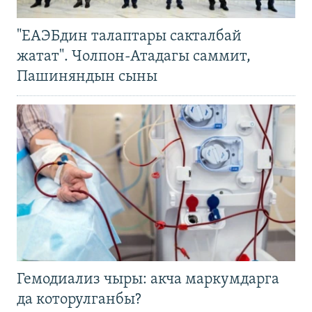
"ЕАЭБдин талаптары сакталбай
жатат". Чолпон-Атадагы саммит,
Пашиняндын сыны
Гемодиализ чыры: акча маркумдарга
да которулганбы?