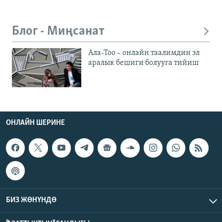
Блог - Миңсанат
Ала-Тоо – онлайн таалимдин эл
аралык бешиги болууга тийиш
ОНЛАЙН ШЕРИНЕ
БИЗ ЖӨНҮНДӨ