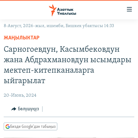
Линктер
Мазмунга
өтүңүз
8-Август, 2026-жыл, ишемби, Бишкек убактысы 14:33
Навигацияга
ЖАҢЫЛЫКТАР
өтүңүз
ЖАҢЫЛЫКТАР
КЫРГЫЗСТАН
Издөөгө
Сарногоевдун, Касымбековдун
салыңыз
ДҮЙНӨ
КЫРГЫЗСТАН
жана Абдрахмановдун ысымдары
УКРАИНА
САЯСАТ
ДҮЙНӨ
мектеп-китепканаларга
АТАЙЫН ИЛИКТӨӨ
ЭКОНОМИКА
БОРБОР АЗИЯ
ыйгарылат
ТВ ПРОГРАММАЛАР
МАДАНИЯТ
20-Июнь, 2024
ПОДКАСТ
БҮГҮН АЗАТТЫКТА
Бөлүшүңүз
ӨЗГӨЧӨ ПИКИР
ЭКСПЕРТТЕР ТАЛДАЙТ
БИЗ ЖАНА ДҮЙНӨ
Русский
Бизди Google'дан табыңыз
ДАНИСТЕ