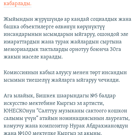
кабарлады.
Жыйындын жүрүшүндө ар кандай социалдык жана
башка объектилерге өлкөнүн көрүнүктүү
инсандарынын ысымдарын ыйгаруу, ошондой эле
имараттардын жана турак жайлардын сыртына
мемориалдык такталарды орнотуу боюнча 30га
жакын маселе каралды.
Комиссиянын кабыл алуусу менен төрт инсандын
ысымын тиешелүү жайларга ыйгаруу чечилди.
Ага ылайык, Бишкек шаарындагы №5 балдар
искусство мектебине Кыргыз эл артисти,
ЮНЕСКОнун “Салттуу музыканы сактоого кошкон
салымы үчүн” атайын номинациясынын лауреаты,
комузчу жана композитор Нурак Абдрахмановдун
жана №100 мектепке Кыргыз эл акыны,