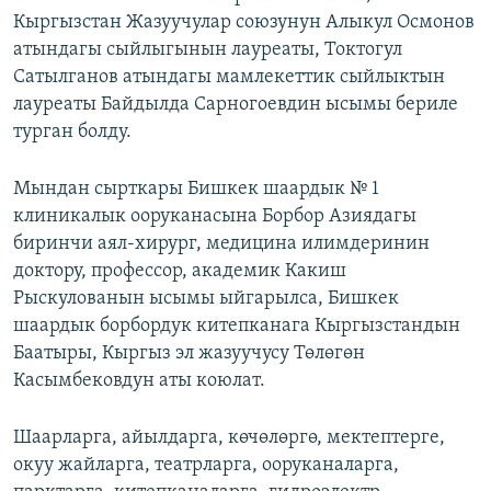
Кыргызстан Жазуучулар союзунун Алыкул Осмонов
атындагы сыйлыгынын лауреаты, Токтогул
Сатылганов атындагы мамлекеттик сыйлыктын
лауреаты Байдылда Сарногоевдин ысымы бериле
турган болду.
Мындан сырткары Бишкек шаардык № 1
клиникалык ооруканасына Борбор Азиядагы
биринчи аял-хирург, медицина илимдеринин
доктору, профессор, академик Какиш
Рыскулованын ысымы ыйгарылса, Бишкек
шаардык борбордук китепканага Кыргызстандын
Баатыры, Кыргыз эл жазуучусу Төлөгөн
Касымбековдун аты коюлат.
Шаарларга, айылдарга, көчөлөргө, мектептерге,
окуу жайларга, театрларга, ооруканаларга,