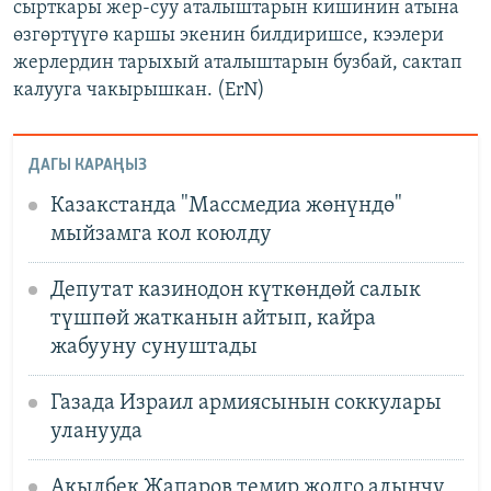
сырткары жер-суу аталыштарын кишинин атына
өзгөртүүгө каршы экенин билдиришсе, кээлери
жерлердин тарыхый аталыштарын бузбай, сактап
калууга чакырышкан. (ErN)
ДАГЫ КАРАҢЫЗ
Казакстанда "Массмедиа жөнүндө"
мыйзамга кол коюлду
Депутат казинодон күткөндөй салык
түшпөй жатканын айтып, кайра
жабууну сунуштады
Газада Израил армиясынын соккулары
уланууда
Акылбек Жапаров темир жолго алынчу