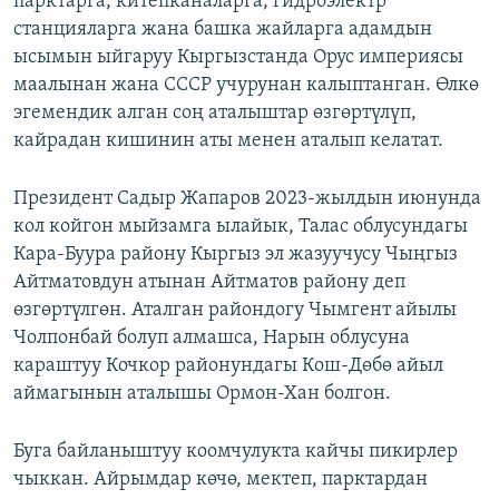
парктарга, китепканаларга, гидроэлектр
станцияларга жана башка жайларга адамдын
ысымын ыйгаруу Кыргызстанда Орус империясы
маалынан жана СССР учурунан калыптанган. Өлкө
эгемендик алган соң аталыштар өзгөртүлүп,
кайрадан кишинин аты менен аталып келатат.
Президент Садыр Жапаров 2023-жылдын июнунда
кол койгон мыйзамга ылайык, Талас облусундагы
Кара-Буура району Кыргыз эл жазуучусу Чыңгыз
Айтматовдун атынан Айтматов району деп
өзгөртүлгөн. Аталган райондогу Чымгент айылы
Чолпонбай болуп алмашса, Нарын облусуна
караштуу Кочкор районундагы Кош-Дөбө айыл
аймагынын аталышы Ормон-Хан болгон.
Буга байланыштуу коомчулукта кайчы пикирлер
чыккан. Айрымдар көчө, мектеп, парктардан