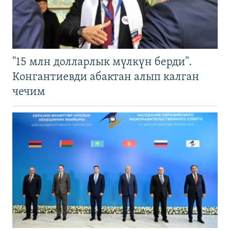
"15 млн долларлык мүлкүн берди".
Конгантиевди абактан алып калган
чечим