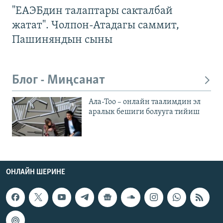
"ЕАЭБдин талаптары сакталбай
жатат". Чолпон-Атадагы саммит,
Пашиняндын сыны
Блог - Миңсанат
Ала-Тоо – онлайн таалимдин эл
аралык бешиги болууга тийиш
ОНЛАЙН ШЕРИНЕ