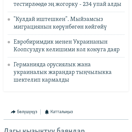
тестирлөөдө эң жогорку - 234 упай алды
"Кулдай иштешкен". Мыйзамсыз
миграциянын көрүнбөгөн көйгөйү
Евробиримдик менен Украинанын
Коопсуздук келишими кол коюуга даяр
Германияда орусиялык жана
украиналык жарандар тыңчылыкка
шектелип кармалды
Бөлүшүңүз
Катталыңыз
Дагы кызыктуу баяндар