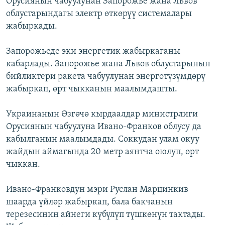
Орусиянын чабуулунан Запорожье жана Львов
облустарындагы электр өткөрүү системалары
жабыркады.
Запорожьеде эки энергетик жабыркаганы
кабарлады. Запорожье жана Львов облустарынын
бийликтери ракета чабуулунан энерготүзүмдөрү
жабыркап, өрт чыкканын маалымдашты.
Украинанын Өзгөчө кырдаалдар министрлиги
Орусиянын чабуулуна Ивано-Франков облусу да
кабылганын маалымдады. Соккудан улам окуу
жайдын аймагында 20 метр аянтча оюлуп, өрт
чыккан.
Ивано-Франковдун мэри Руслан Марцинкив
шаарда үйлөр жабыркап, бала бакчанын
терезесинин айнеги күбүлүп түшкөнүн тактады.