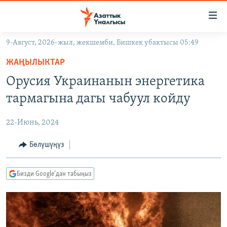
Линктер
Мазмунга
өтүңүз
9-Август, 2026-жыл, жекшемби, Бишкек убактысы 05:49
Навигацияга
ЖАҢЫЛЫКТАР
өтүңүз
ЖАҢЫЛЫКТАР
КЫРГЫЗСТАН
Издөөгө
Орусия Украинанын энергетика
салыңыз
ДҮЙНӨ
КЫРГЫЗСТАН
тармагына дагы чабуул койду
УКРАИНА
САЯСАТ
ДҮЙНӨ
22-Июнь, 2024
АТАЙЫН ИЛИКТӨӨ
ЭКОНОМИКА
БОРБОР АЗИЯ
ТВ ПРОГРАММАЛАР
Бөлүшүңүз
МАДАНИЯТ
ПОДКАСТ
БҮГҮН АЗАТТЫКТА
Бизди Google'дан табыңыз
ӨЗГӨЧӨ ПИКИР
ЭКСПЕРТТЕР ТАЛДАЙТ
БИЗ ЖАНА ДҮЙНӨ
Русский
ДАНИСТЕ