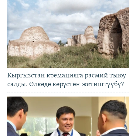
Кыргызстан кремацияга расмий тыюу
салды. Өлкөдө көрүстөн жетиштүүбү?