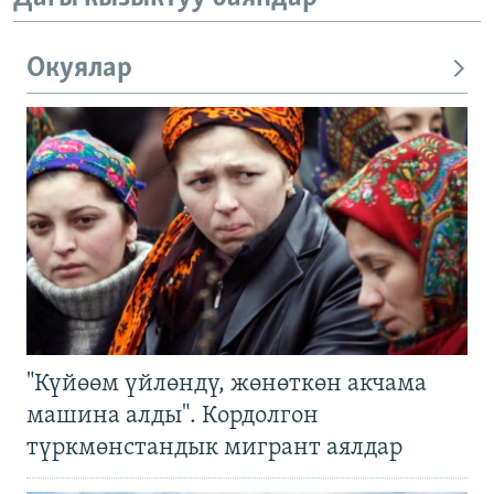
Окуялар
"Күйөөм үйлөндү, жөнөткөн акчама
машина алды". Кордолгон
түркмөнстандык мигрант аялдар