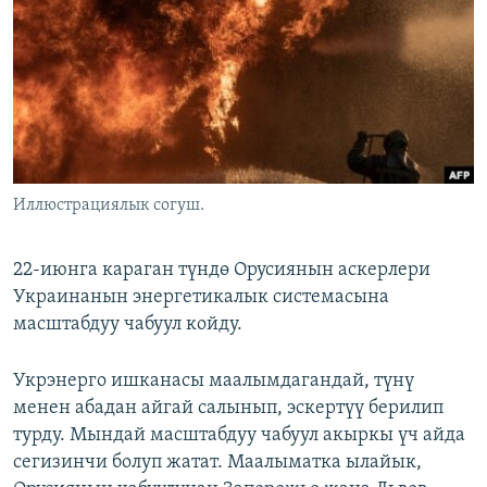
ОНЛАЙН ШЕРИНЕ
ЭЖЕ-СИҢДИЛЕР
АЗАТТЫК+
ЫҢГАЙСЫЗ СУРООЛОР
ЭЕ/АРнун бардык сайттары
Иллюстрациялык согуш.
22-июнга караган түндө Орусиянын аскерлери
Украинанын энергетикалык системасына
масштабдуу чабуул койду.
Укрэнерго ишканасы маалымдагандай, түнү
менен абадан айгай салынып, эскертүү берилип
турду. Мындай масштабдуу чабуул акыркы үч айда
сегизинчи болуп жатат. Маалыматка ылайык,