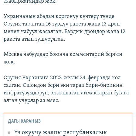
Жабыркагандар жок.
Украинанын абадан коргонуу күчтөрү түндө
Орусия тараптан 16 түрдүү ракета жана 13 дрон
менен чабуул жасалган. Бардык дрондор жана 12
ракета атып түшүрүлгөн.
Москва чабуулдар боюнча комментарий берген
жок.
Орусия Украинага 2022-жылы 24-февралда кол
салган. Ошондон бери эки тарап бири-биринин
инфратүзүмдөрүн, эл жашаган аймактарын бутага
алган учурлар аз эмес.
ДАГЫ КАРАҢЫЗ
Үч окуучу жалпы республикалык