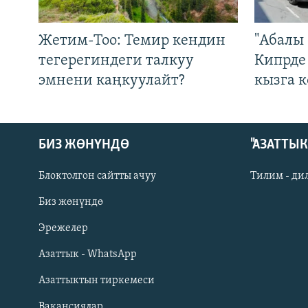
Жетим-Тоо: Темир кендин
"Абалы 
тегерегиндеги талкуу
Кипрде
эмнени каңкуулайт?
кызга к
БИЗ ЖӨНҮНДӨ
"АЗАТТЫ
Блоктолгон сайтты ачуу
Тилим - ди
Биз жөнүндө
Русский
Эрежелер
Азаттык - WhatsApp
ОНЛАЙН ШЕРИНЕ
Азаттыктын тиркемеси
Вакансиялар