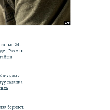
шканын 24-
бдел Рахман
атайын
3% ажылык
түү талапка
ында
иза берилет.