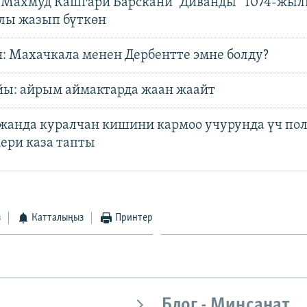
 Махмуд Кашгари Барскани “Диванды” 1074-жыл
лы жазып бүткөн
н: Махачкала менен Дербентте эмне болду?
йы: айрым аймактарда жаан жаайт
жанда куралчан кишини кармоо учурунда үч по
ери каза тапты
з
Катталыңыз
Принтер
Блог - Миңсанат