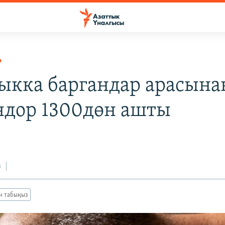
Р
кка баргандар арасынан
ндор 1300дөн ашты
з
ан табыңыз