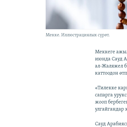
Мекке. Иллюстрациялык сүрөт.
Меккеге ажыл
июнда Сауд А
ал-Жаляжел б
каттоодон өт
«Тилекке кар
сапарга урук
жооп бербеге
улгайгандар 
Сауд Арабияс