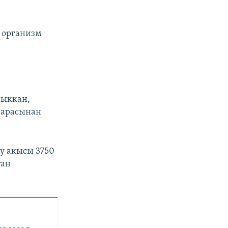
 организм
.
чыккан,
 арасынан
у акысы 3750
тан