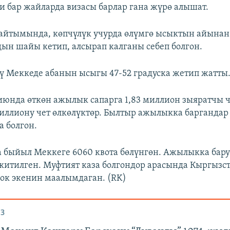
 бар жайларда визасы барлар гана жүрө алышат.
айтымында, көпчүлүк учурда өлүмгө ысыктын айынан
дын шайы кетип, алсырап калганы себеп болгон.
ү Меккеде абанын ысыгы 47-52 градуска жетип жатты
июнда өткөн ажылык сапарга 1,83 миллион зыяратчы 
миллиону чет өлкөлүктөр. Былтыр ажылыкка баргандар
а болгон.
 быйыл Меккеге 6060 квота бөлүнгөн. Ажылыкка бару
екитилген. Муфтият каза болгондор арасында Кыргызс
ок экенин маалымдаган. (RK)
З