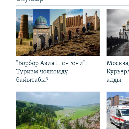
"Борбор Азия Шенгени":
Москва
Туризм чөлкөмдү
Курьер
байытабы?
алды