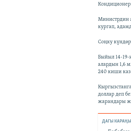
Кондиционери
Министрдин 
кургап, адам
Соңку күндөр
Быйыл 14-19-
алардын 1,6 
240 киши каз
Кыргызстанга
доллар деп б
жарандары ж
ДАГЫ КАРАҢЫ