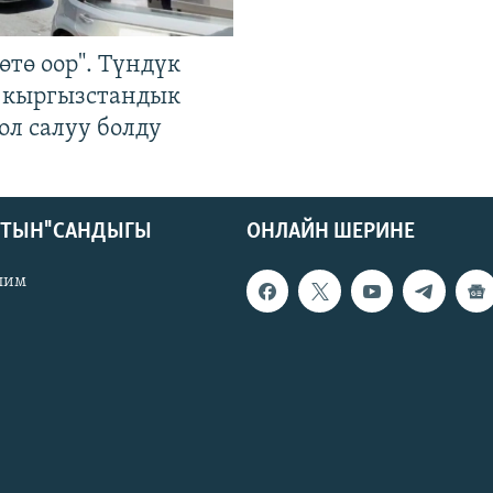
өтө оор". Түндүк
 кыргызстандык
ол салуу болду
КТЫН" САНДЫГЫ
ОНЛАЙН ШЕРИНЕ
лим