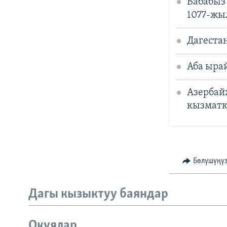
Бабабыз
1077-жы
Дагеста
Аба ыра
Азербай
кызматк
Бөлүшүңү
Дагы кызыктуу баяндар
Окуялар