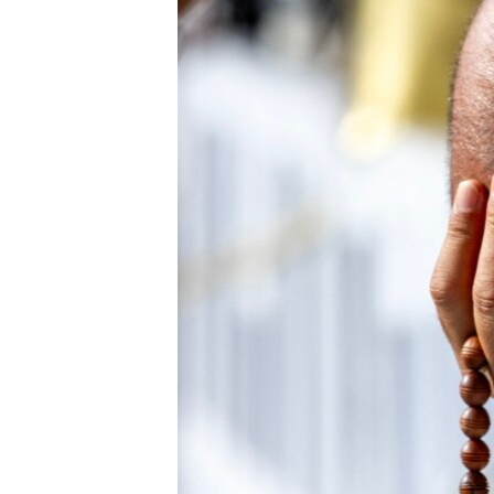
ЭЖЕ-СИҢДИЛЕР
АЗАТТЫК+
ЫҢГАЙСЫЗ СУРООЛОР