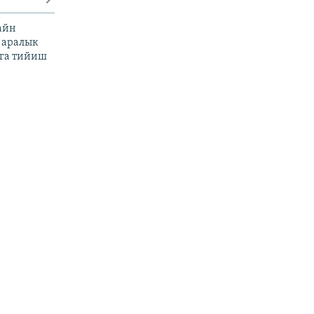
айн
 аралык
га тийиш