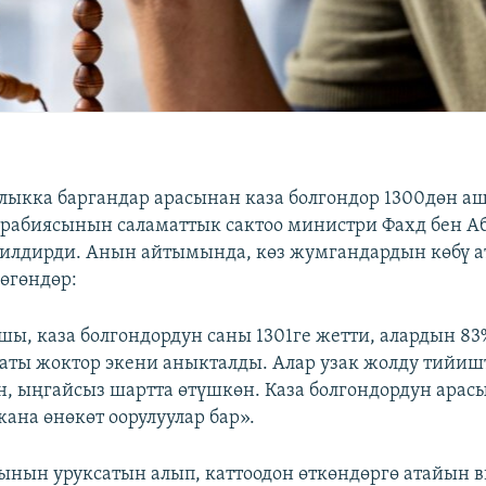
ыкка баргандар арасынан каза болгондор 1300дөн а
рабиясынын саламаттык сактоо министри Фахд бен А
илдирди. Анын айтымында, көз жумгандардын көбү 
пөгөндөр:
шы, каза болгондордун саны 1301ге жетти, алардын 8
саты жоктор экени аныкталды. Алар узак жолду тийиш
н, ыңгайсыз шартта өтүшкөн. Каза болгондордун арас
жана өнөкөт оорулуулар бар».
ынын уруксатын алып, каттоодон өткөндөргө атайын в