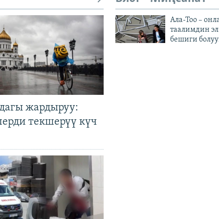
Ала-Тоо – онл
таалимдин эл
бешиги болуу
дагы жардыруу:
лерди текшерүү күч