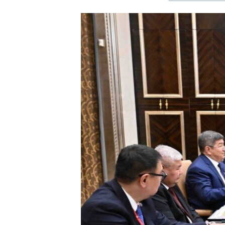
ЭЖЕ-СИҢДИЛЕР
АЗАТТЫК+
ЫҢГАЙСЫЗ СУРООЛОР