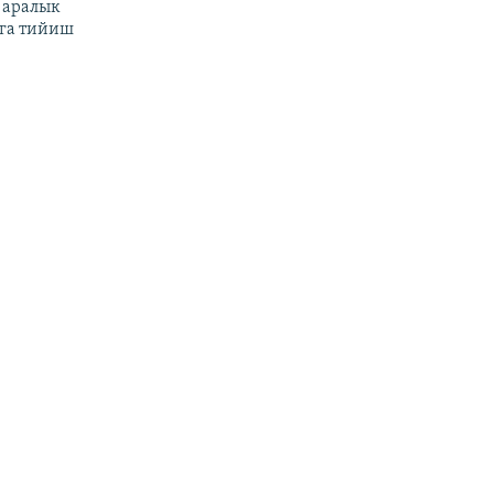
 аралык
га тийиш