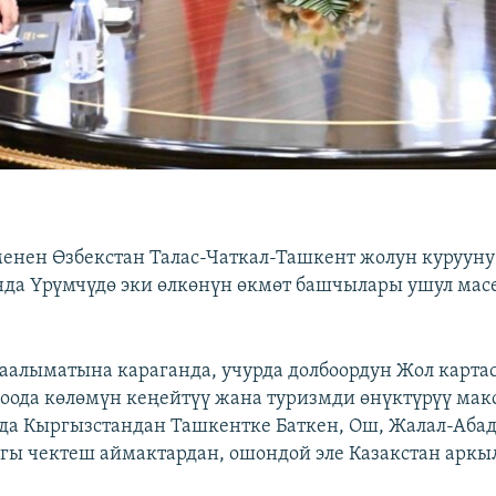
енен Өзбекстан Талас-Чаткал-Ташкент жолун курууну
нда Үрүмчүдө эки өлкөнүн өкмөт башчылары ушул мас
алыматына караганда, учурда долбоордун Жол карта
соода көлөмүн кеңейтүү жана туризмди өнүктүрүү мак
рда Кыргызстандан Ташкентке Баткен, Ош, Жалал-Аба
гы чектеш аймактардан, ошондой эле Казакстан аркыл