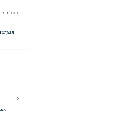
 экенин
ырдаал
айн