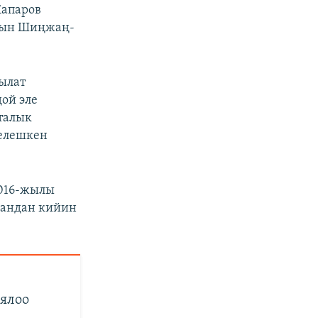
Жапаров
дын Шиңжаң-
ылат
ой эле
талык
гелешкен
2016-жылы
кандан кийин
иялоо