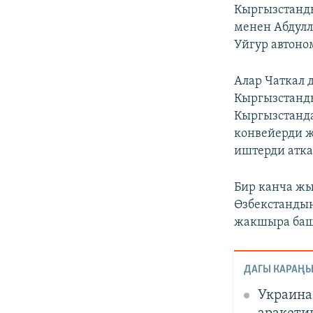
Кыргызстанд
менен Абдул
Уйгур автоно
Алар Чаткал 
Кыргызстанды
Кыргызстанда
конвейерди ж
иштерди атка
Бир канча жы
Өзбекстанды
жакшыра башт
ДАГЫ КАРАҢЫ
Украина