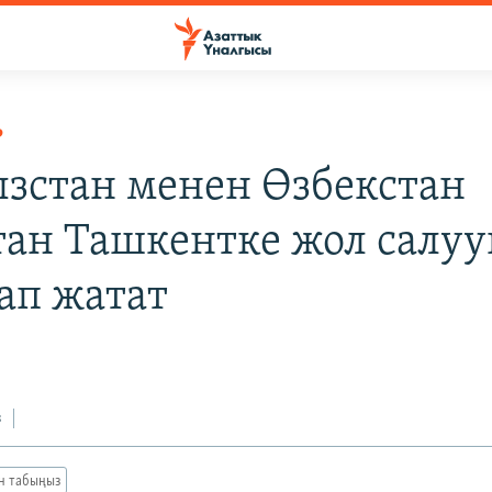
Р
зстан менен Өзбекстан
тан Ташкентке жол салу
ап жатат
з
ан табыңыз