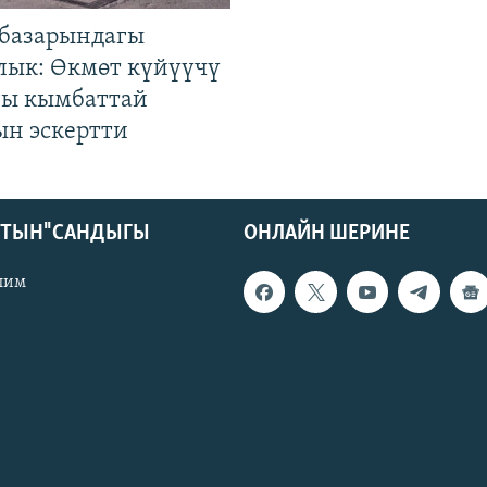
базарындагы
лык: Өкмөт күйүүчү
гы кымбаттай
ын эскертти
КТЫН" САНДЫГЫ
ОНЛАЙН ШЕРИНЕ
лим