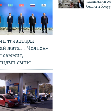
таалимдин эл
бешиги болуу
ин талаптары
ай жатат". Чолпон-
ы саммит,
яндын сыны