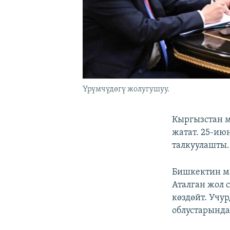
Үрүмчүдөгү жолугушуу.
Кыргызстан м
жатат. 25-ию
талкуулашты.
Бишкектин ма
Аталган жол 
көздөйт. Учу
облустарында