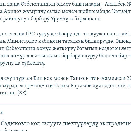
ын жана Өзбекстандын өкмөт башчылары - Акылбек 
ла Арипов жумушчу сапар менен шейшембиде Кытай
м районунун борбору Үрүмчүгө барышкан.
дарыясына ГЭС куруу долбоорун да талкуулашканы айт
н Министрлер кабинети тараткан билдирүүдө. Ошонд
н Өзбекстанга көмүр жеткирүү багытын көздөгөн лен
ана көмүр логистикалык борборун куруу боюнча бир
рууну да сүйлөштү.
л сууп турган Бишкек менен Ташкенттин мамилеси 
н мурдагы президенти Ислам Каримов дүйнөдөн кайт
аган. (SE)
З
 Садыковго кол салууга шектүүлөрдү экстрадиц