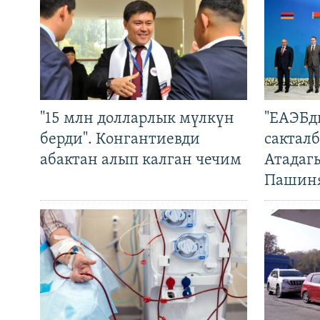
"15 млн долларлык мүлкүн
"ЕАЭБд
берди". Конгантиевди
сакталб
абактан алып калган чечим
Атадаг
Пашин