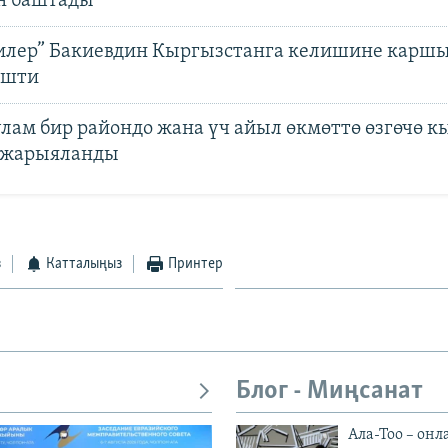
н баштады
илер” Бакиевдин Кыргызстанга келишине каршы
ишти
лам бир райондо жана үч айыл өкмөттө өзгөчө к
 жарыяланды
з
Катталыңыз
Принтер
Блог - Миңсанат
Ала-Тоо – онл