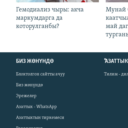
Гемодиализ чыры: акча
Мунай 
маркумдарга да
каатчы
которулганбы?
май да
турган
БИЗ ЖӨНҮНДӨ
"АЗАТТЫ
Блоктолгон сайтты ачуу
Тилим - ди
Биз жөнүндө
Русский
Эрежелер
Азаттык - WhatsApp
ОНЛАЙН ШЕРИНЕ
Азаттыктын тиркемеси