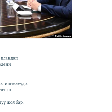
 пландап
елени
сы иштелүүдө.
сатын
д
уу жол бар.