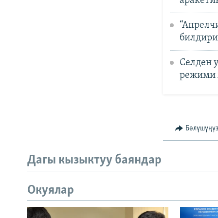
аракети
“Апрелч
билдир
Селден у
режими
Бөлүшүңү
Дагы кызыктуу баяндар
Окуялар