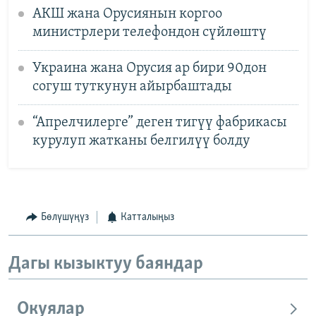
АКШ жана Орусиянын коргоо
министрлери телефондон сүйлөштү
Украина жана Орусия ар бири 90дон
согуш туткунун айырбаштады
“Апрелчилерге” деген тигүү фабрикасы
курулуп жатканы белгилүү болду
Бөлүшүңүз
Катталыңыз
Дагы кызыктуу баяндар
Окуялар