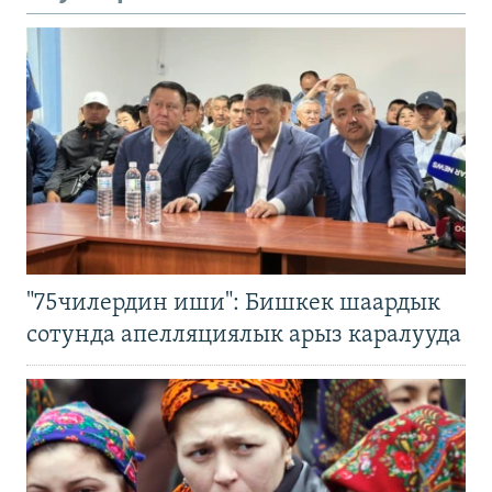
"75чилердин иши": Бишкек шаардык
сотунда апелляциялык арыз каралууда