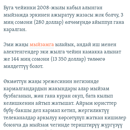
Буга чейинки 2008-жылы кабыл алынган
мыйзамда эркинен ажыратуу жазасы жок болчу, 3
миң сомони (280 доллар) өлчөмүндө айыппул гана
каралган.
Эми жаңы
мыйзамга
ылайык, андай иш менен
алектенгендер эки жылга чейин камакка алынат
же 144 миң сомони (13 350 доллар) төлөөгө
милдеттүү болот.
Өкмөттүн жаңы эрежесинин негизинде
кармалгандардын жакындары алар мыйзам
бузбаганын, жөн гана куран окуп, бата кылып
келишкенин айтып жатышат. Айрым юристтер
бүбү-бакшы деп кармап кетип, жергиликтүү
телеканалдар аркылуу көрсөтүлүп жаткан кишилер
боюнча да мыйзам чегинде териштирүү жүргүзүү