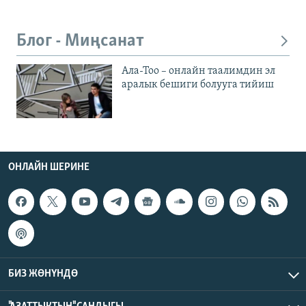
Блог - Миңсанат
Ала-Тоо – онлайн таалимдин эл
аралык бешиги болууга тийиш
ОНЛАЙН ШЕРИНЕ
БИЗ ЖӨНҮНДӨ