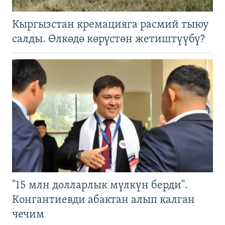
Кыргызстан кремацияга расмий тыюу
салды. Өлкөдө көрүстөн жетиштүүбү?
"15 млн долларлык мүлкүн берди".
Конгантиевди абактан алып калган
чечим