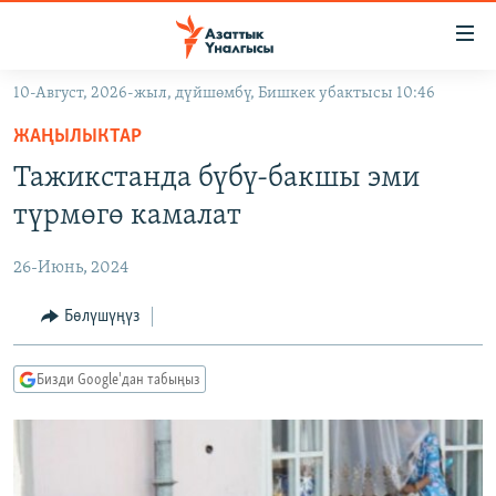
Линктер
Мазмунга
өтүңүз
10-Август, 2026-жыл, дүйшөмбү, Бишкек убактысы 10:46
Навигацияга
ЖАҢЫЛЫКТАР
өтүңүз
ЖАҢЫЛЫКТАР
КЫРГЫЗСТАН
Издөөгө
Тажикстанда бүбү-бакшы эми
салыңыз
ДҮЙНӨ
КЫРГЫЗСТАН
түрмөгө камалат
УКРАИНА
САЯСАТ
ДҮЙНӨ
26-Июнь, 2024
АТАЙЫН ИЛИКТӨӨ
ЭКОНОМИКА
БОРБОР АЗИЯ
ТВ ПРОГРАММАЛАР
Бөлүшүңүз
МАДАНИЯТ
ПОДКАСТ
БҮГҮН АЗАТТЫКТА
Бизди Google'дан табыңыз
ӨЗГӨЧӨ ПИКИР
ЭКСПЕРТТЕР ТАЛДАЙТ
БИЗ ЖАНА ДҮЙНӨ
Русский
ДАНИСТЕ