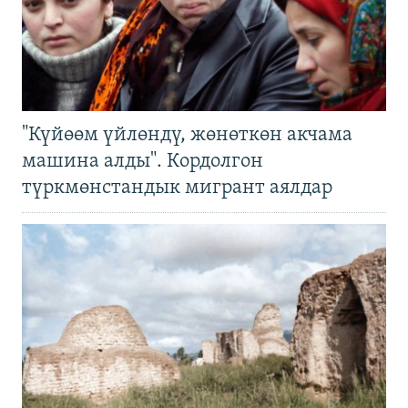
"Күйөөм үйлөндү, жөнөткөн акчама
машина алды". Кордолгон
түркмөнстандык мигрант аялдар