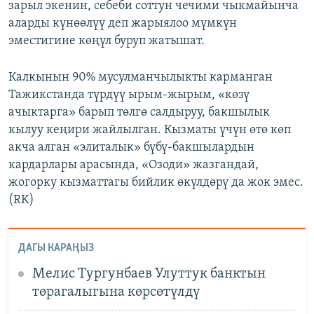
зарыл экенин, себеби соттун чечими чыкмайынча
аларды күнөөлүү деп жарыялоо мүмкүн
эместигине көңүл буруп жатышат.
Калкынын 90% мусулманчылыкты карманган
Тажикстанда түрдүү ырым-жырым, «көзү
ачыктарга» барып төлгө салдыруу, бакшылык
кылуу кеңири жайлылган. Кызматы үчүн өтө көп
акча алган «элиталык» бүбү-бакшылардын
кардарлары арасында, «Озоди» жазгандай,
жогорку кызматтагы бийлик өкүлдөрү да жок эмес.
(RK)
ДАГЫ КАРАҢЫЗ
Мелис Тургунбаев Улуттук банктын
төрагалыгына көрсөтүлдү