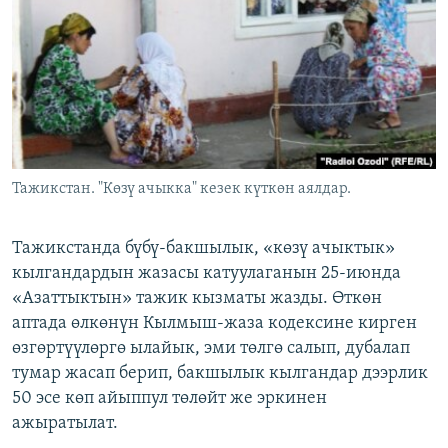
ОНЛАЙН ШЕРИНЕ
ЭЖЕ-СИҢДИЛЕР
АЗАТТЫК+
ЫҢГАЙСЫЗ СУРООЛОР
ЭЕ/АРнун бардык сайттары
Тажикстан. "Көзү ачыкка" кезек күткөн аялдар.
Тажикстанда бүбү-бакшылык, «көзү ачыктык»
кылгандардын жазасы катуулаганын 25-июнда
«Азаттыктын» тажик кызматы жазды. Өткөн
аптада өлкөнүн Кылмыш-жаза кодексине кирген
өзгөртүүлөргө ылайык, эми төлгө салып, дубалап
тумар жасап берип, бакшылык кылгандар дээрлик
50 эсе көп айыппул төлөйт же эркинен
ажыратылат.