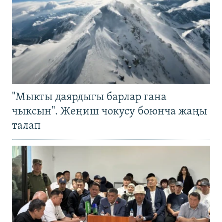
"Мыкты даярдыгы барлар гана
чыксын". Жеңиш чокусу боюнча жаңы
талап