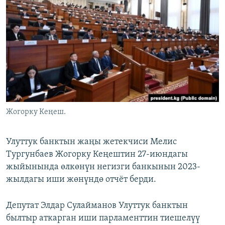
ОНЛАЙН ШЕРИНЕ
ЭЖЕ-СИҢДИЛЕР
АЗАТТЫК+
ЫҢГАЙСЫЗ СУРООЛОР
ЭЕ/АРнун бардык сайттары
Жогорку Кеңеш.
Улуттук банктын жаңы жетекчиси Мелис
Тургунбаев Жогорку Кеңештин 27-июндагы
жыйынында өлкөнүн негизги банкынын 2023-
жылдагы иши жөнүндө отчёт берди.
Депутат Элдар Сулайманов Улуттук банктын
былтыр аткарган иши парламенттин тиешелүү