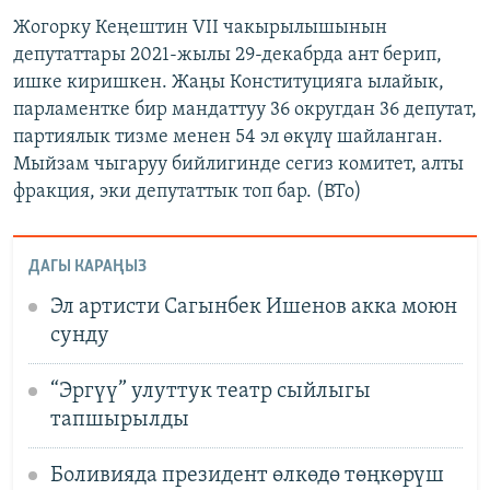
Жогорку Кеңештин VII чакырылышынын
депутаттары 2021-жылы 29-декабрда ант берип,
ишке киришкен. Жаңы Конституцияга ылайык,
парламентке бир мандаттуу 36 округдан 36 депутат,
партиялык тизме менен 54 эл өкүлү шайланган.
Мыйзам чыгаруу бийлигинде сегиз комитет, алты
фракция, эки депутаттык топ бар. (BTo)
ДАГЫ КАРАҢЫЗ
Эл артисти Сагынбек Ишенов акка моюн
сунду
“Эргүү” улуттук театр сыйлыгы
тапшырылды
Боливияда президент өлкөдө төңкөрүш