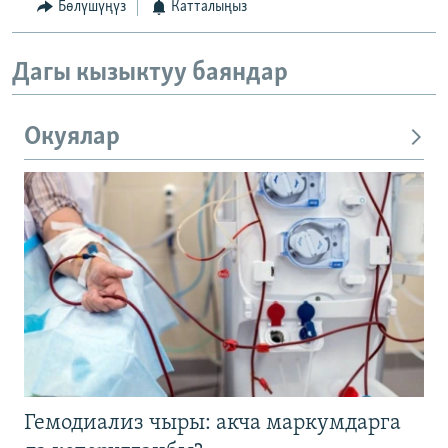
Бөлүшүңүз
Катталыңыз
Дагы кызыктуу баяндар
Окуялар
Гемодиализ чыры: акча маркумдарга