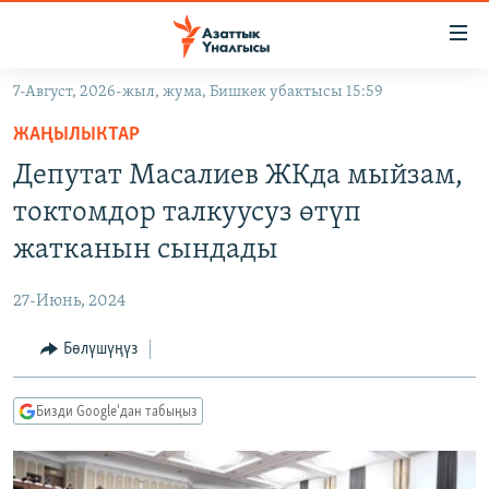
Линктер
Мазмунга
өтүңүз
7-Август, 2026-жыл, жума, Бишкек убактысы 15:59
Навигацияга
ЖАҢЫЛЫКТАР
өтүңүз
ЖАҢЫЛЫКТАР
КЫРГЫЗСТАН
Издөөгө
Депутат Масалиев ЖКда мыйзам,
салыңыз
ДҮЙНӨ
КЫРГЫЗСТАН
токтомдор талкуусуз өтүп
УКРАИНА
САЯСАТ
ДҮЙНӨ
жатканын сындады
АТАЙЫН ИЛИКТӨӨ
ЭКОНОМИКА
БОРБОР АЗИЯ
27-Июнь, 2024
ТВ ПРОГРАММАЛАР
МАДАНИЯТ
Бөлүшүңүз
ПОДКАСТ
БҮГҮН АЗАТТЫКТА
ӨЗГӨЧӨ ПИКИР
ЭКСПЕРТТЕР ТАЛДАЙТ
Бизди Google'дан табыңыз
БИЗ ЖАНА ДҮЙНӨ
Русский
ДАНИСТЕ