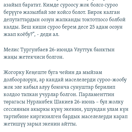
азайып баратат. Кимде суроосу жок болсо суроо
берүүгө жазылбай эле койсо болот. Бирок калган
депутаттардын оозун жапканды токтотпосо болбой
калды. Беш киши суроо берем десе 25 адам оозун
жаап коёбу?”, - деди ал.
Мелис Тургунбаев 26-июнда Улуттук банктын
жаңы жетекчиси болгон.
Жогорку Кеңеште буга чейин да мыйзам
долбоорлорун, ар кандай маселелерди суроо-жообу
жок эле кабыл алуу боюнча сунуштар берилип
колдоо тапкан учурлар болгон. Парламенттин
төрагасы Нурланбек Шакиев 26-июнь – бул жолку
сессиянын акыркы күнү экенин, ушундан улам күн
тартибине киргизилген бардык маселелерди карап
жетишүү зарыл экенин айтты.