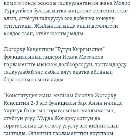
комитетинде жакшы талкууланганын жана Мелис
Тургунбаев бул кызматка жаңы эле келгенин эске
алып, отчётун талкуусуз эле добушка коюуну
сунуштады. Жыйынтыгында анын демилгеси
колдоо таап, отчёт жактырылды.
Жогорку Кеңештеги “Бүтүн Кыргызстан”
фракциясынын лидери Исхак Масалиев
парламентте мыйзам долбоорлорун, токтомдорду
талкуулабай эле кабыл алуу адатка айланып
баратканын сынга алды.
“Конституция жана мыйзам боюнча Жогорку
Кеңештин 2-3 эле функциясы бар. Анын ичинде
Улуттук банктын төрагасынын маалыматын,
отчётун угуу. Мурда Жогорку соттун да
төрагасынын да отчёту угулчу эле кийин алып
таштады. Ошентип парламенттин укуктары