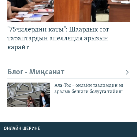
"75чилердин каты": Шаардык сот
тараптардын апелляция арызын
карайт
Блог - Миңсанат
Ала-Тоо – онлайн таалимдин эл
аралык бешиги болууга тийиш
ОНЛАЙН ШЕРИНЕ