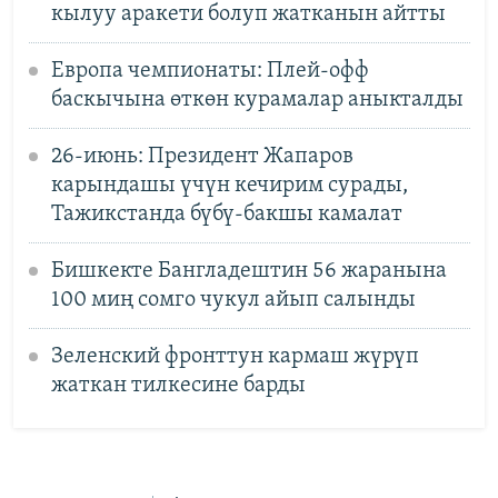
кылуу аракети болуп жатканын айтты
Европа чемпионаты: Плей-офф
баскычына өткөн курамалар аныкталды
26-июнь: Президент Жапаров
карындашы үчүн кечирим сурады,
Тажикстанда бүбү-бакшы камалат
Бишкекте Бангладештин 56 жаранына
100 миң сомго чукул айып салынды
Зеленский фронттун кармаш жүрүп
жаткан тилкесине барды