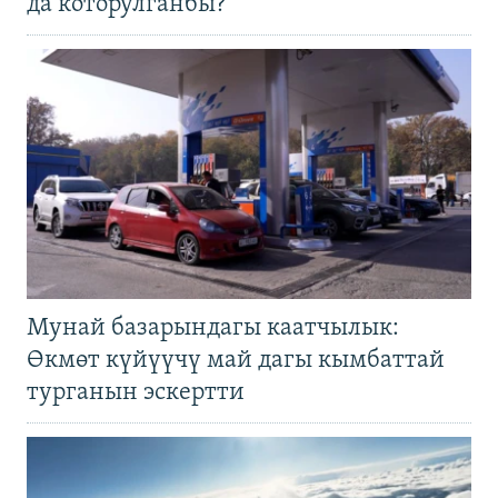
да которулганбы?
Мунай базарындагы каатчылык:
Өкмөт күйүүчү май дагы кымбаттай
турганын эскертти