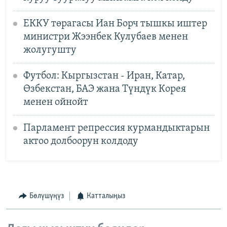
ЕККУ төрагасы Иан Борч тышкы иштер
министри Жээнбек Кулубаев менен
жолугушту
Футбол: Кыргызстан - Иран, Катар,
Өзбекстан, БАЭ жана Түндүк Корея
менен ойнойт
Парламент репрессия курмандыктарын
актоо долбоорун колдоду
Бөлүшүңүз
Катталыңыз