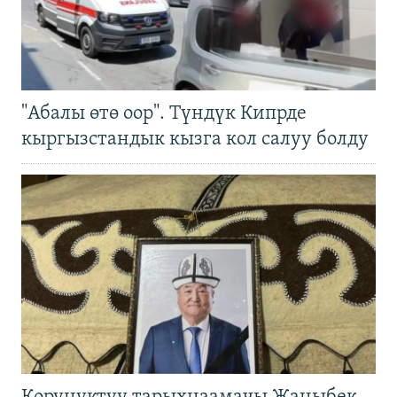
"Абалы өтө оор". Түндүк Кипрде
кыргызстандык кызга кол салуу болду