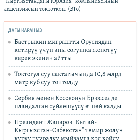
“Кыргызстандагы ЮрАзия” компаниясынын
лицензиясын токтоткон. (BTo)
ДАГЫ КАРАҢЫЗ
Бастрыкин мигрантты Орусиядан
кетирүү үчүн аны согушка жөнөтүү
керек экенин айтты
Токтогул суу сактагычында 10,8 млрд
метр куб суу топтолду
Сербия менен Косовонун Брюсселде
пландалган сүйлөшүүсү өтпөй калды
Президент Жапаров "Кытай-
Кыргызстан-Өзбекстан" темир жолун
куруу тууралуу мыйзамга кол койду