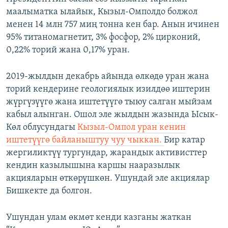
маалыматка ылайык, Кызыл-Омполдо болжол
менен 14 млн 757 миң тонна кен бар. Анын ичинен
95% титаномагнетит, 3% фосфор, 2% цирконий,
0,22% торий жана 0,17% уран.
2019-жылдын декабрь айында өлкөдө уран жана
торий кендерине геологиялык изилдөө иштерин
жүргүзүүгө жана иштетүүгө тыюу салган мыйзам
кабыл алынган. Ошол эле жылдын жазында Ысык-
Көл облусундагы
Кызыл-Омпол уран кенин
иштетүүгө байланыштуу чуу чыккан.
Бир катар
жергиликтүү тургундар, жарандык активисттер
кендин казылышына каршы нааразылык
акцияларын өткөрүшкөн. Ушундай эле акциялар
Бишкекте да болгон.
Ушундан улам өкмөт кенди казганы жаткан