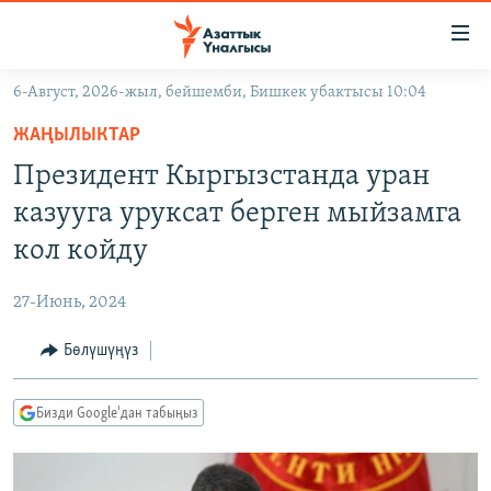
Линктер
Мазмунга
өтүңүз
6-Август, 2026-жыл, бейшемби, Бишкек убактысы 10:04
Навигацияга
ЖАҢЫЛЫКТАР
өтүңүз
ЖАҢЫЛЫКТАР
КЫРГЫЗСТАН
Издөөгө
Президент Кыргызстанда уран
салыңыз
ДҮЙНӨ
КЫРГЫЗСТАН
казууга уруксат берген мыйзамга
УКРАИНА
САЯСАТ
ДҮЙНӨ
кол койду
АТАЙЫН ИЛИКТӨӨ
ЭКОНОМИКА
БОРБОР АЗИЯ
27-Июнь, 2024
ТВ ПРОГРАММАЛАР
МАДАНИЯТ
Бөлүшүңүз
ПОДКАСТ
БҮГҮН АЗАТТЫКТА
ӨЗГӨЧӨ ПИКИР
ЭКСПЕРТТЕР ТАЛДАЙТ
Бизди Google'дан табыңыз
БИЗ ЖАНА ДҮЙНӨ
Русский
ДАНИСТЕ