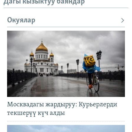
Дагы кызыктуу баяндар
Окуялар
Москвадагы жардыруу: Курьерлерди
текшерүү күч алды