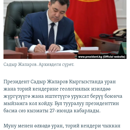
ОНЛАЙН ШЕРИНЕ
ЭЖЕ-СИҢДИЛЕР
АЗАТТЫК+
ЫҢГАЙСЫЗ СУРООЛОР
ЭЕ/АРнун бардык сайттары
Садыр Жапаров. Архивдеги сүрөт.
Президент Садыр Жапаров Кыргызстанда уран
жана торий кендерине геологиялык изилдөө
жүргүзүүгө жана иштетүүгө уруксат берүү боюнча
мыйзамга кол койду. Бул тууралуу президенттин
басма сөз кызматы 27-июнда кабарлады.
Муну менен өлкөдө уран, торий кендери чыккан