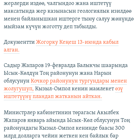
жерлерди издөө, чалгындоо жана иштетүү
максатында жер казынасын геологиялык изилдөө
менен байланышкан иштерге тыюу салуу жөнүндө
мыйзам күчүн жоготту деп табылды.
Документти
Жогорку Кеңеш 13-июнда кабыл
алган.
Садыр Жапаров 19-февралда Балыкчы шаарында
Ысык-Көлдүн Тоң районунун жана Нарын
облусунун
Кочкор районунун тургундары менен
жолугушуп,
Кызыл-Омпол кенин мамлекет
өзү
иштетүүнү пландап жатканын айткан.
Министрлер кабинетинин төрагасы Акылбек
Жапаров январь айында Ысык-Көл облусунун Тоң
районундагы Кызыл-Омпол кенинде баасы 300
млрд долларга чейин жеткен кен байлык бар