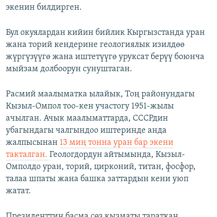
экенин билдирген.
Бул окуялардан кийин бийлик Кыргызстанда уран
жана торий кендерине геологиялык изилдөө
жүргүзүүгө жана иштетүүгө уруксат берүү боюнча
мыйзам долбоорун сунуштаган.
Расмий маалыматка ылайык, Тоң районундагы
Кызыл-Омпол тоо-кен участогу 1951-жылы
ачылган. Ачык маалыматтарда, СССРдин
убагындагы чалгындоо иштеринде анда
жалпысынан
13 миң тонна уран бар экени
такталган.
Геологдордун айтымында, Кызыл-
Омполдо уран, торий, цирконий, титан, фосфор,
талаа шпаты жана башка заттардын кени уюп
жатат.
Президенттин басма сөз кызматы тараткан