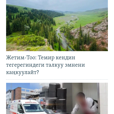
Жетим-Тоо: Темир кендин
тегерегиндеги талкуу эмнени
каңкуулайт?