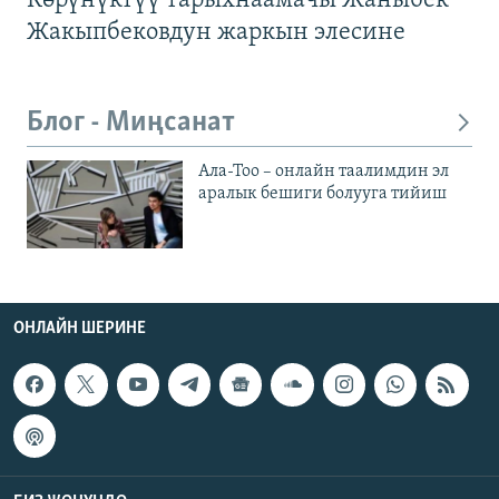
Көрүнүктүү тарыхнаамачы Жаныбек
Жакыпбековдун жаркын элесине
Блог - Миңсанат
Ала-Тоо – онлайн таалимдин эл
аралык бешиги болууга тийиш
ОНЛАЙН ШЕРИНЕ