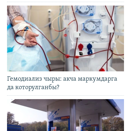
Гемодиализ чыры: акча маркумдарга
да которулганбы?