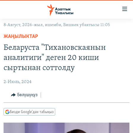
Линктер
Мазмунга
өтүңүз
8-Август, 2026-жыл, ишемби, Бишкек убактысы 11:05
Навигацияга
ЖАҢЫЛЫКТАР
өтүңүз
ЖАҢЫЛЫКТАР
КЫРГЫЗСТАН
Издөөгө
Беларуста "Тихановскаянын
салыңыз
ДҮЙНӨ
КЫРГЫЗСТАН
аналитиги" деген 20 киши
УКРАИНА
САЯСАТ
ДҮЙНӨ
сыртынан соттолду
АТАЙЫН ИЛИКТӨӨ
ЭКОНОМИКА
БОРБОР АЗИЯ
2-Июль, 2024
ТВ ПРОГРАММАЛАР
МАДАНИЯТ
Бөлүшүңүз
ПОДКАСТ
БҮГҮН АЗАТТЫКТА
ӨЗГӨЧӨ ПИКИР
ЭКСПЕРТТЕР ТАЛДАЙТ
Бизди Google'дан табыңыз
БИЗ ЖАНА ДҮЙНӨ
Русский
ДАНИСТЕ