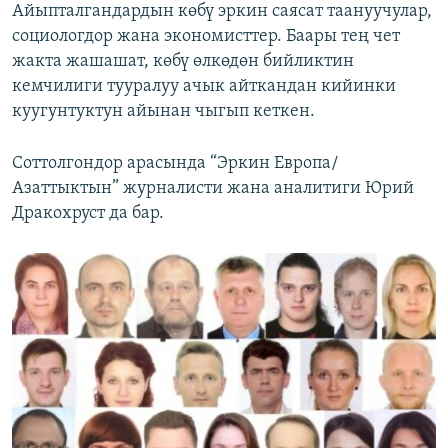
Айыпталгандардын көбү эркин саясат таануучулар,
социологдор жана экономисттер. Баары тең чет
жакта жашашат, көбү өлкөдөн бийликтин
кемчилиги тууралуу ачык айткандан кийинки
куугунтуктун айынан чыгып кеткен.
Соттолгондор арасында “Эркин Европа/
Азаттыктын” журналисти жана аналитиги Юрий
Дракохруст да бар.