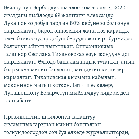
Беларустун Борбордук шайлоо комиссиясы 2020-
жылдагы шайлоодо 69 жаштагы Александр
Лукашенко добуштардын 80% көбүнө ээ болгонун
жарыялаган, бирок оппозиция жана көз каранды
эмес байкоочулар добуш берүүдө жапырт бурмалоо
болгонун айтып чыгышкан. Оппозициялык
талапкер Светлана Тихановская өзүн жеңүүчү деп
жарыялаган. Өлкөдө башаламандык тутанып, анын
баары күч менен басылган, миңдеген кишилер
кармалган. Тихановская кысымга кабылып,
мекенинен чыгып кеткен. Батыш өлкөлөрү
Лукашенкону Беларустун мыйзамдуу лидери деп
тааныбайт.
Президенттик шайлоонун талаштуу
жыйынтыктарынан кийин башталган
толкундоолордон соң бул өлкөдө журналисттерди,