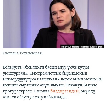
ОНЛАЙН ШЕРИНЕ
ЭЖЕ-СИҢДИЛЕР
АЗАТТЫК+
ЫҢГАЙСЫЗ СУРООЛОР
ЭЕ/АРнун бардык сайттары
Светлана Тихановская.
Беларуста «бийликти басып алуу үчүн кутум
уюштурган», «экстремисттик бирикменин
ишмердүүлүгүнө катышкан» деген айып менен 20
кишиге сыртынан өкүм чыкты. Өлкөнүн Башкы
прокуратурасы 1-июлда
билдиргендей,
өкүмдү
Минск облустук соту кабыл алды.