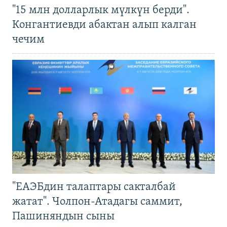
"15 млн долларлык мүлкүн берди".
Конгантиевди абактан алып калган
чечим
"ЕАЭБдин талаптары сакталбай
жатат". Чолпон-Атадагы саммит,
Пашиняндын сыны