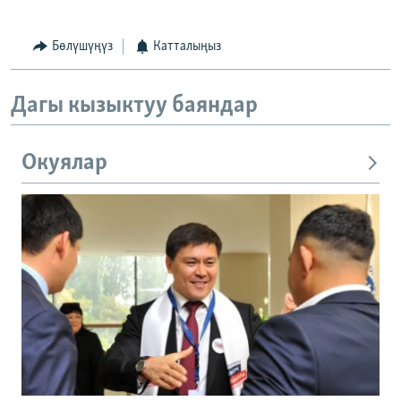
Бөлүшүңүз
Катталыңыз
Дагы кызыктуу баяндар
Окуялар