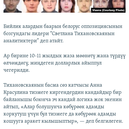
Бийлик алардын баарын белорус оппозициясынын
бозгундагы лидери “Светлана Тихановскаянын
аналитиктери” деп атайт.
Ар бирине 10-11 жылдык жаза мөөнөтү жана түрдүү
өлчөмдөгү, миңдеген долларлык айыппул
чегерилди.
Тихановскаянын басма сөз катчысы Анна
Красулина тизмеге киргендердин кандайдыр бир
байланышы боюнча эч кандай логика жок экенин
айтып, «Алар болушунча көбүрөөк адамды
коркутуш үчүн бул тизмеге да көбүрөөк адамды
кошууга аракет кылышыптыр», — деп белгилеген.