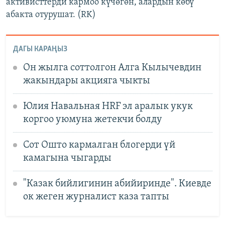
активисттерди кармоо күчөгөн, алардын көбү
абакта отурушат. (RK)
ДАГЫ КАРАҢЫЗ
Он жылга соттолгон Алга Кылычевдин
жакындары акцияга чыкты
Юлия Навальная HRF эл аралык укук
коргоо уюмуна жетекчи болду
Сот Ошто кармалган блогерди үй
камагына чыгарды
"Казак бийлигинин абийиринде". Киевде
ок жеген журналист каза тапты