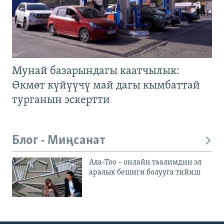
Мунай базарындагы каатчылык:
Өкмөт күйүүчү май дагы кымбаттай
турганын эскертти
Блог - Миңсанат
Ала-Тоо – онлайн таалимдин эл
аралык бешиги болууга тийиш