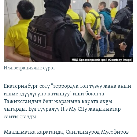
ОНЛАЙН ШЕРИНЕ
ЭЖЕ-СИҢДИЛЕР
АЗАТТЫК+
ЫҢГАЙСЫЗ СУРООЛОР
ЭЕ/АРнун бардык сайттары
Иллюстрациялык сүрөт
Екатеринбург соту "террордук топ түзүү жана анын
ишмердүүлүгүнө катышуу" иши боюнча
Тажикстандын беш жаранына карата өкүм
чыгарды. Бул тууралуу It's My City жаңылыктар
сайты жазды.
Маалыматка караганда, Сангинмурод Мусофиров