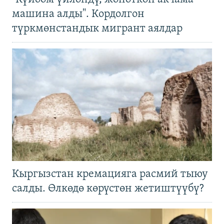
машина алды". Кордолгон
түркмөнстандык мигрант аялдар
Кыргызстан кремацияга расмий тыюу
салды. Өлкөдө көрүстөн жетиштүүбү?