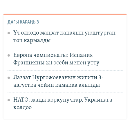
ДАГЫ КАРАҢЫЗ
Үч өлкөдө маңзат каналын уюштурган
топ кармалды
Европа чемпионаты: Испания
Францияны 2:1 эсеби менен утту
Лаззат Нургожоеванын жигити 3-
августка чейин камакка алынды
НАТО: жаңы коркунучтар, Украинага
колдоо