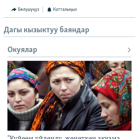
Бөлүшүңүз
Катталыңыз
Дагы кызыктуу баяндар
Окуялар
"Күйөөм үйлөндү, жөнөткөн акчама