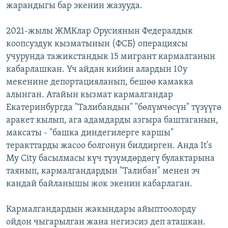
жарандыгы бар экенин жазууда.
2021-жылы ЖМКлар Орусиянын Федералдык
коопсуздук кызматынын (ФСБ) операциясы
учурунда тажикстандык 15 мигрант кармалганын
кабарлашкан. Үч айдан кийин алардын 10у
мекенине депортацияланып, бешөө камакка
алынган. Атайын кызмат кармалгандар
Екатеринбургда "Талибандын" "бөлүмчөсүн" түзүүгө
аракет кылып, ага адамдарды азгыра баштаганын,
максаты - "башка диндегилерге каршы"
теракттарды жасоо болгонун билдирген. Анда It's
My City басылмасы күч түзүмдөрдөгү булактарына
таянып, кармалгандардын "Талибан" менен эч
кандай байланышы жок экенин кабарлаган.
Кармалгандардын жакындары айыптоолорду
ойдон чыгарылган жана негизсиз деп аташкан.