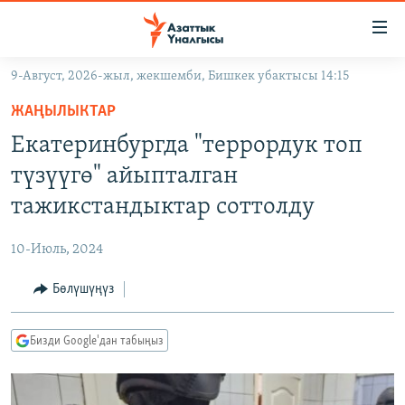
Линктер
Мазмунга
өтүңүз
9-Август, 2026-жыл, жекшемби, Бишкек убактысы 14:15
Навигацияга
ЖАҢЫЛЫКТАР
өтүңүз
ЖАҢЫЛЫКТАР
КЫРГЫЗСТАН
Издөөгө
Екатеринбургда "террордук топ
салыңыз
ДҮЙНӨ
КЫРГЫЗСТАН
түзүүгө" айыпталган
УКРАИНА
САЯСАТ
ДҮЙНӨ
тажикстандыктар соттолду
АТАЙЫН ИЛИКТӨӨ
ЭКОНОМИКА
БОРБОР АЗИЯ
10-Июль, 2024
ТВ ПРОГРАММАЛАР
МАДАНИЯТ
Бөлүшүңүз
ПОДКАСТ
БҮГҮН АЗАТТЫКТА
ӨЗГӨЧӨ ПИКИР
ЭКСПЕРТТЕР ТАЛДАЙТ
Бизди Google'дан табыңыз
БИЗ ЖАНА ДҮЙНӨ
Русский
ДАНИСТЕ