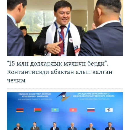
"15 млн долларлык мүлкүн берди".
Конгантиевди абактан алып калган
чечим