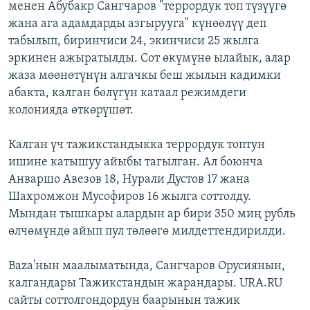
менен Абубакр Сангчаров "террордук топ түзүүгө
жана ага адамдарды азгырууга" күнөөлүү деп
табылып, биринчиси 24, экинчиси 25 жылга
эркинен ажыратылды. Сот өкүмүнө ылайык, алар
жаза мөөнөтүнүн алгачкы беш жылын кадимки
абакта, калган бөлүгүн катаал режимдеги
колонияда өткөрүшөт.
Калган үч тажикстандыкка террордук топтун
ишине катышуу айыбы тагылган. Ал боюнча
Анваршо Авезов 18, Нурали Дустов 17 жана
Шахромжон Мусофиров 16 жылга соттолду.
Мындан тышкары алардын ар бири 350 миң рубль
өлчөмүндө айып пул төлөөгө милдеттендирилди.
Baza'нын маалыматында, Сангчаров Орусиянын,
калгандары Тажикстандын жарандары. URA.RU
сайты соттолгондордун баарынын тажик