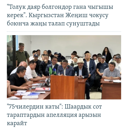
"Толук даяр болгондор гана чыгышы
керек". Кыргызстан Жеңиш чокусу
боюнча жаңы талап сунуштады
"75чилердин каты": Шаардык сот
тараптардын апелляция арызын
карайт