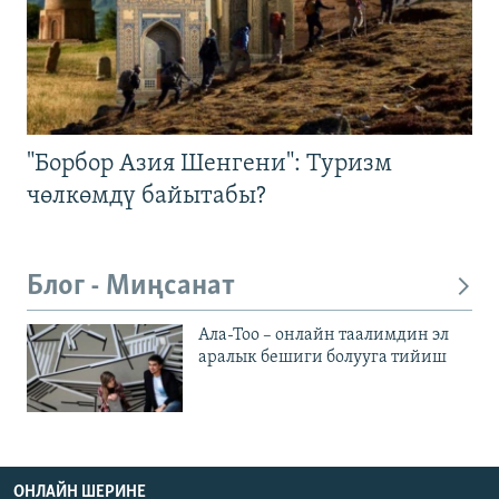
"Борбор Азия Шенгени": Туризм
чөлкөмдү байытабы?
Блог - Миңсанат
Ала-Тоо – онлайн таалимдин эл
аралык бешиги болууга тийиш
ОНЛАЙН ШЕРИНЕ