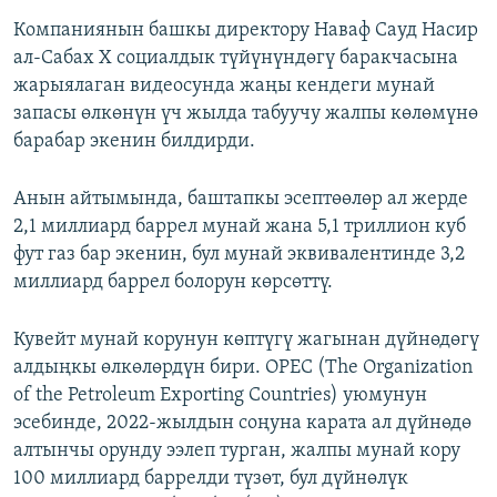
Компаниянын башкы директору Наваф Сауд Насир
ал-Сабах Х социалдык түйүнүндөгү баракчасына
жарыялаган видеосунда жаңы кендеги мунай
запасы өлкөнүн үч жылда табуучу жалпы көлөмүнө
барабар экенин билдирди.
Анын айтымында, баштапкы эсептөөлөр ал жерде
2,1 миллиард баррел мунай жана 5,1 триллион куб
фут газ бар экенин, бул мунай эквивалентинде 3,2
миллиард баррел болорун көрсөттү.
Кувейт мунай корунун көптүгү жагынан дүйнөдөгү
алдыңкы өлкөлөрдүн бири. ОPEC (The Organization
of the Petroleum Exporting Countries​) уюмунун
эсебинде, 2022-жылдын соңуна карата ал дүйнөдө
алтынчы орунду ээлеп турган, жалпы мунай кору
100 миллиард баррелди түзөт, бул дүйнөлүк