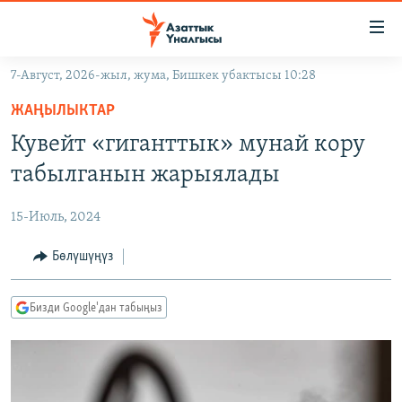
Линктер
Мазмунга
өтүңүз
7-Август, 2026-жыл, жума, Бишкек убактысы 10:28
Навигацияга
ЖАҢЫЛЫКТАР
өтүңүз
ЖАҢЫЛЫКТАР
КЫРГЫЗСТАН
Издөөгө
Кувейт «гиганттык» мунай кору
салыңыз
ДҮЙНӨ
КЫРГЫЗСТАН
табылганын жарыялады
УКРАИНА
САЯСАТ
ДҮЙНӨ
15-Июль, 2024
АТАЙЫН ИЛИКТӨӨ
ЭКОНОМИКА
БОРБОР АЗИЯ
ТВ ПРОГРАММАЛАР
Бөлүшүңүз
МАДАНИЯТ
ПОДКАСТ
БҮГҮН АЗАТТЫКТА
Бизди Google'дан табыңыз
ӨЗГӨЧӨ ПИКИР
ЭКСПЕРТТЕР ТАЛДАЙТ
БИЗ ЖАНА ДҮЙНӨ
Русский
ДАНИСТЕ