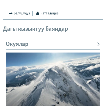
Бөлүшүңүз
Катталыңыз
Дагы кызыктуу баяндар
Окуялар