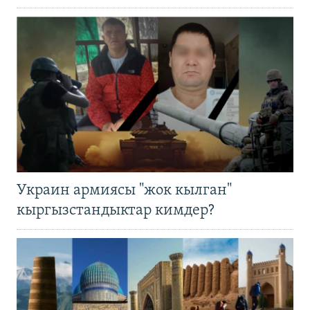
Украин армиясы "жок кылган"
кыргызстандыктар кимдер?