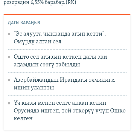
резервдин 6,55% барабар.(RK)
ДАГЫ КАРАҢЫЗ
"Эс алууга чыкканда агып кетти".
Өмүрдү алган сел
Ошто сел агызып кеткен дагы эки
адамдын сөөгү табылды
Азербайжандын Ирандагы элчилиги
ишин улантты
Үч кызы менен селге аккан келин
Орусияда иштеп, той өткөрүү үчүн Ошко
келген