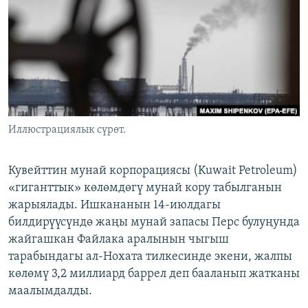
ОНЛАЙН ШЕРИНЕ
ЭЖЕ-СИҢДИЛЕР
АЗАТТЫК+
ЫҢГАЙСЫЗ СУРООЛОР
ЭЕ/АРнун бардык сайттары
Иллюстрациялык сүрөт.
Кувейттин мунай корпорациясы (Kuwait Petroleum)
«гиганттык» көлөмдөгү мунай кору табылганын
жарыялады. Ишкананын 14-июлдагы
билдирүүсүндө жаңы мунай запасы Перс булуңунда
жайгашкан Файлака аралынын чыгыш
тарабындагы ал-Нохата тилкесинде экени, жалпы
көлөмү 3,2 миллиард баррел деп бааланып жатканы
маалымдалды.