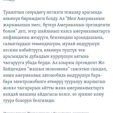
Трамптын сөзүндөгү негизги темалар арасында
өлкөнүн биримдиги болду. Ал “Мен Американын
жарымынын эмес, бүткүл Американын президенти
болом” деп, эгер шайланып калса америкалыктарга
инфляцияны жеңүүгө, бензиндин арзандашына,
салыктардын төмөндөшүнө, мунай өндүрүшүн
кескин көбөйтүүгө, өлкөнүн түштүк чек
арасындагы дубалдын курулушун аягына
чыгарууга убада берди. Ал азыркы президент Жо
Байдендин “жашыл экономика” саясатын сындап,
анын америкалык автомобиль өндүрүшүн бара-
бара электромобилге өткөрүү тууралуу жарлыгын
жокко чыгарарын айтты жана америкалыктарга
кандай машина айдагысы келсе, өз эркине коюу
туура болорун белгиледи.