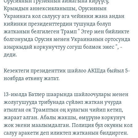
Орусиянын Грузиянын аймагына кирүүсү,
Крымдын аннексияланышы, Орусиянын
Украинага кол салуусу ага чейинки жана андан
кийинки президенттердин тушунда болуп
жатканын белгилеген Трамп " Эгер мен бийликте
болгонумда Орусия менен Украинанын ортосунда
азыркыдай коркунучтуу согуш болмок эмес ", -
деди.
Кезектеги президенттик шайлоо АКШда быйыл 5-
ноябрда өткөнү жатат.
13-июлда Батлер шаарында шайлоочулары менен
жолугушууда трибунада сүйлөп жаткан учурда
атылган ок Трамптын оң кулагын чийип кетип,
жараат алган. Абалы жакшы, өмүрүнө коркунуч
жок экени маалымдалган. Полиция бул окуяны кол
салуу аракети деп иликтеп жатканын билдирген.