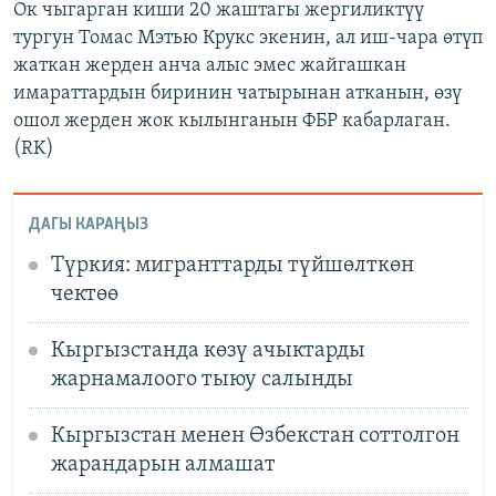
Ок чыгарган киши 20 жаштагы жергиликтүү
тургун Томас Мэтью Крукс экенин, ал иш-чара өтүп
жаткан жерден анча алыс эмес жайгашкан
имараттардын биринин чатырынан атканын, өзү
ошол жерден жок кылынганын ФБР кабарлаган.
(RK)
ДАГЫ КАРАҢЫЗ
Түркия: мигранттарды түйшөлткөн
чектөө
Кыргызстанда көзү ачыктарды
жарнамалоого тыюу салынды
Кыргызстан менен Өзбекстан соттолгон
жарандарын алмашат