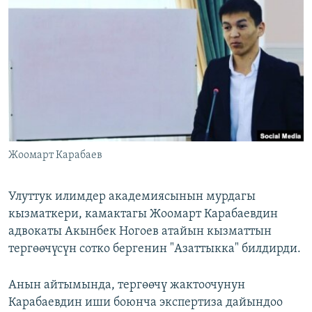
ОНЛАЙН ШЕРИНЕ
ЭЖЕ-СИҢДИЛЕР
АЗАТТЫК+
ЫҢГАЙСЫЗ СУРООЛОР
ЭЕ/АРнун бардык сайттары
Жоомарт Карабаев
Улуттук илимдер академиясынын мурдагы
кызматкери, камактагы Жоомарт Карабаевдин
адвокаты Акынбек Ногоев атайын кызматтын
тергөөчүсүн сотко бергенин "Азаттыкка" билдирди.
Анын айтымында, тергөөчү жактоочунун
Карабаевдин иши боюнча экспертиза дайындоо