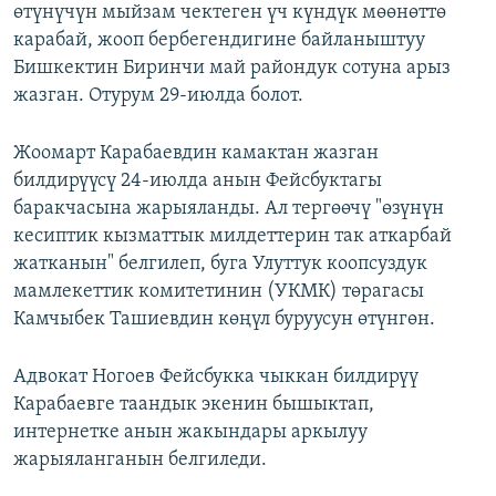
өтүнүчүн мыйзам чектеген үч күндүк мөөнөттө
карабай, жооп бербегендигине байланыштуу
Бишкектин Биринчи май райондук сотуна арыз
жазган. Отурум 29-июлда болот.
Жоомарт Карабаевдин камактан жазган
билдирүүсү 24-июлда анын Фейсбуктагы
баракчасына жарыяланды. Ал тергөөчү "өзүнүн
кесиптик кызматтык милдеттерин так аткарбай
жатканын" белгилеп, буга Улуттук коопсуздук
мамлекеттик комитетинин (УКМК) төрагасы
Камчыбек Ташиевдин көңүл буруусун өтүнгөн.
Адвокат Ногоев Фейсбукка чыккан билдирүү
Карабаевге таандык экенин бышыктап,
интернетке анын жакындары аркылуу
жарыяланганын белгиледи.