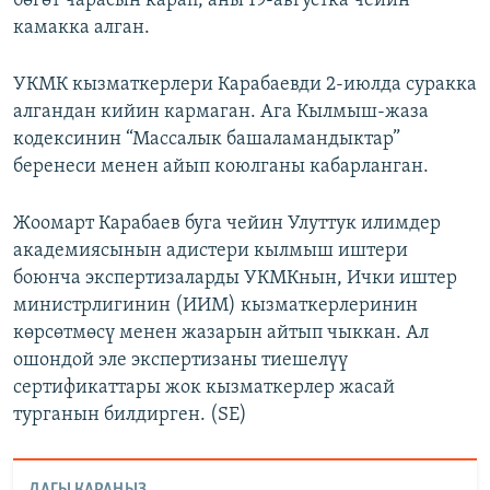
бөгөт чарасын карап, аны 19-августка чейин
камакка алган.
УКМК кызматкерлери Карабаевди 2-июлда суракка
алгандан кийин кармаган. Ага Кылмыш-жаза
кодексинин “Массалык башаламандыктар”
беренеси менен айып коюлганы кабарланган.
Жоомарт Карабаев буга чейин Улуттук илимдер
академиясынын адистери кылмыш иштери
боюнча экспертизаларды УКМКнын, Ички иштер
министрлигинин (ИИМ) кызматкерлеринин
көрсөтмөсү менен жазарын айтып чыккан. Ал
ошондой эле экспертизаны тиешелүү
сертификаттары жок кызматкерлер жасай
турганын билдирген. (SE)
ДАГЫ КАРАҢЫЗ