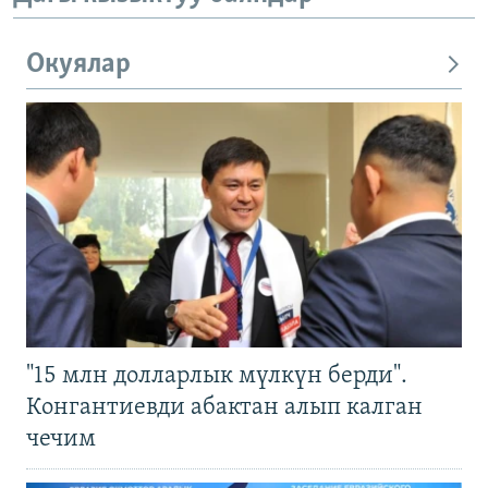
Окуялар
"15 млн долларлык мүлкүн берди".
Конгантиевди абактан алып калган
чечим