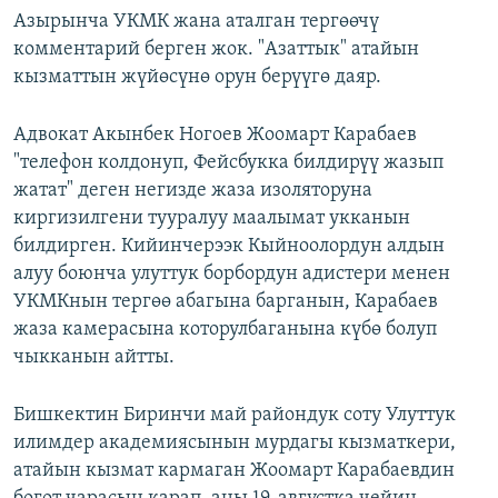
Азырынча УКМК жана аталган тергөөчү
комментарий берген жок. "Азаттык" атайын
кызматтын жүйөсүнө орун берүүгө даяр.
Адвокат Акынбек Ногоев Жоомарт Карабаев
"телефон колдонуп, Фейсбукка билдирүү жазып
жатат" деген негизде жаза изоляторуна
киргизилгени тууралуу маалымат укканын
билдирген. Кийинчерээк Кыйноолордун алдын
алуу боюнча улуттук борбордун адистери менен
УКМКнын тергөө абагына барганын, Карабаев
жаза камерасына которулбаганына күбө болуп
чыкканын айтты.
Бишкектин Биринчи май райондук соту Улуттук
илимдер академиясынын мурдагы кызматкери,
атайын кызмат кармаган Жоомарт Карабаевдин