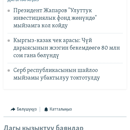
Президент Жапаров "Улуттук
инвестициялык фонд жөнүндө"
мыйзамга кол койду
Кыргыз-казак чек арасы: Чүй
дарыясынын жээгин бекемдөөгө 80 млн
сом гана бөлүндү
Серб республикасынын шайлоо
мыйзамы убактылуу токтотулду
Бөлүшүңүз
Катталыңыз
Дагы кызыктуу баяндар