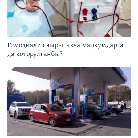
Гемодиализ чыры: акча маркумдарга
да которулганбы?