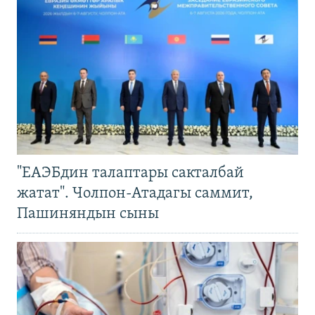
"ЕАЭБдин талаптары сакталбай
жатат". Чолпон-Атадагы саммит,
Пашиняндын сыны