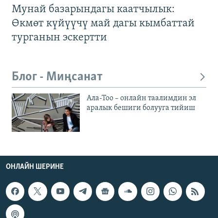
Мунай базарындагы каатчылык:
Өкмөт күйүүчү май дагы кымбаттай
турганын эскертти
Блог - Миңсанат
Ала-Тоо – онлайн таалимдин эл
аралык бешиги болууга тийиш
ОНЛАЙН ШЕРИНЕ