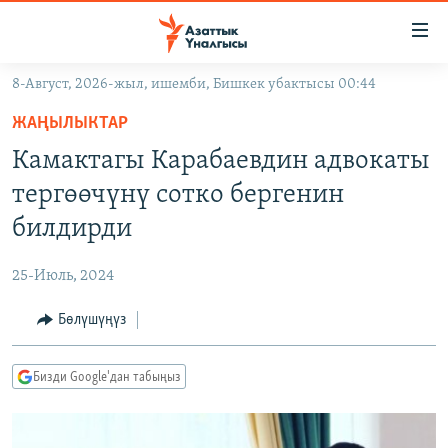
Линктер
Мазмунга
өтүңүз
8-Август, 2026-жыл, ишемби, Бишкек убактысы 00:44
Навигацияга
ЖАҢЫЛЫКТАР
өтүңүз
ЖАҢЫЛЫКТАР
КЫРГЫЗСТАН
Издөөгө
Камактагы Карабаевдин адвокаты
салыңыз
ДҮЙНӨ
КЫРГЫЗСТАН
тергөөчүнү сотко бергенин
УКРАИНА
САЯСАТ
ДҮЙНӨ
билдирди
АТАЙЫН ИЛИКТӨӨ
ЭКОНОМИКА
БОРБОР АЗИЯ
25-Июль, 2024
ТВ ПРОГРАММАЛАР
МАДАНИЯТ
Бөлүшүңүз
ПОДКАСТ
БҮГҮН АЗАТТЫКТА
ӨЗГӨЧӨ ПИКИР
ЭКСПЕРТТЕР ТАЛДАЙТ
Бизди Google'дан табыңыз
БИЗ ЖАНА ДҮЙНӨ
Русский
ДАНИСТЕ