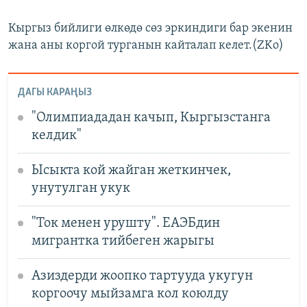
Кыргыз бийлиги өлкөдө сөз эркиндиги бар экенин
жана аны коргой турганын кайталап келет.(ZKo)
ДАГЫ КАРАҢЫЗ
"Олимпиададан качып, Кыргызстанга
келдик"
Ысыкта кой жайган жеткинчек,
унутулган укук
"Ток менен урушту". ЕАЭБдин
мигрантка тийбеген жарыгы
Азиздерди жоопко тартууда укугун
коргоочу мыйзамга кол коюлду