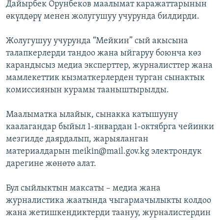
Дайырбек Орунбеков маалымат каражаттарынын
өкүлдөрү менен жолугушуу учурунда билдирди.
Жолугушуу учурунда “Мейкин” сый акысына
талапкерлерди тандоо жана ыйгаруу боюнча көз
карандысыз медиа эксперттер, журналисттер жана
мамлекеттик кызматкерлерден турган сынактык
комиссиянын курамы тааныштырылды.
Маалыматка ылайык, сынакка катышууну
каалагандар быйыл 1-январдан 1-октябрга чейинки
мезгилде даярдалып, жарыяланган
материалдарын meikin@mail.gov.kg электрондук
дарегине жөнөтө алат.
Бул сыйлыктын максаты – медиа жана
журналистика жаатында чыгармачылыкты колдоо
жана жетишкендиктерди таануу, журналистердин