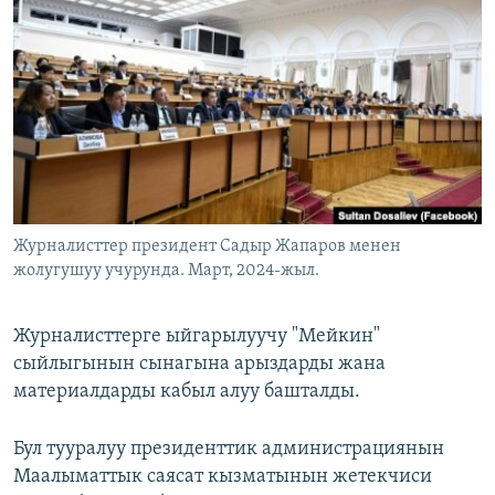
ОНЛАЙН ШЕРИНЕ
ЭЖЕ-СИҢДИЛЕР
АЗАТТЫК+
ЫҢГАЙСЫЗ СУРООЛОР
ЭЕ/АРнун бардык сайттары
Журналисттер президент Садыр Жапаров менен
жолугушуу учурунда. Март, 2024-жыл.
Журналисттерге ыйгарылуучу "Мейкин"
сыйлыгынын сынагына арыздарды жана
материалдарды кабыл алуу башталды.
Бул тууралуу президенттик администрациянын
Маалыматтык саясат кызматынын жетекчиси