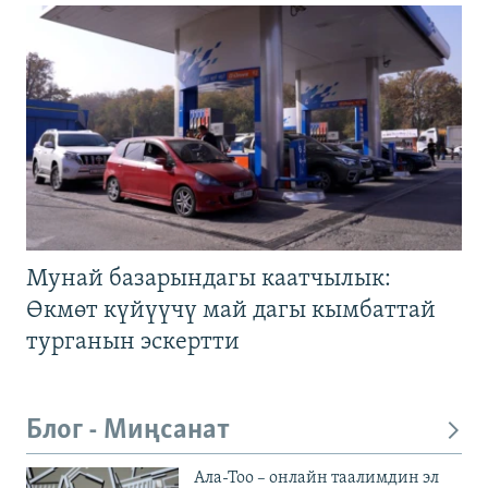
Мунай базарындагы каатчылык:
Өкмөт күйүүчү май дагы кымбаттай
турганын эскертти
Блог - Миңсанат
Ала-Тоо – онлайн таалимдин эл