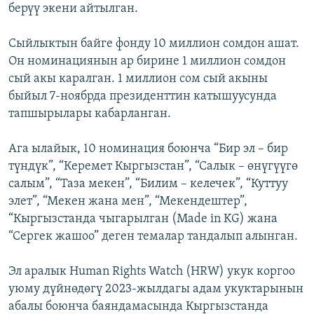
берүү экени айтылган.
Сыйлыктын байге фонду 10 миллион сомдон ашат.
Он номинациянын ар бирине 1 миллион сомдон
сый акы каралган. 1 миллион сом сый акыны
быйыл 7-ноябрда президенттин катышуусунда
тапшырылары кабарланган.
Ага ылайык, 10 номинация боюнча “Бир эл – бир
түндүк”, “Керемет Кыргызстан”, “Салык – өнүгүүгө
салым”, “Таза мекен”, “Билим – келечек”, “Куттуу
элет”, “Мекен жана мен”, “Мекендештер”,
“Кыргызстанда чыгарылган (Made in KG) жана
“Сергек жашоо” деген темалар тандалып алынган.
Эл аралык Human Rights Watch (HRW) укук коргоо
уюму дүйнөдөгү 2023-жылдагы адам укуктарынын
абалы боюнча баяндамасында Кыргызстанда