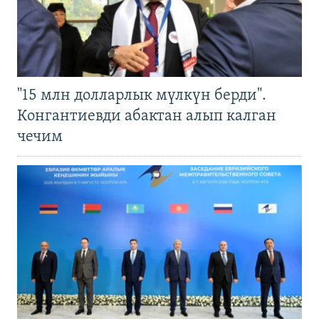
"15 млн долларлык мүлкүн берди".
Конгантиевди абактан алып калган
чечим