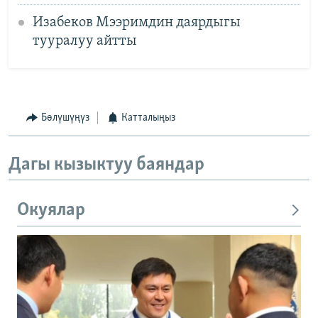
Изабеков Мээримдин даярдыгы
тууралуу айтты
Бөлүшүңүз
Катталыңыз
Дагы кызыктуу баяндар
Окуялар