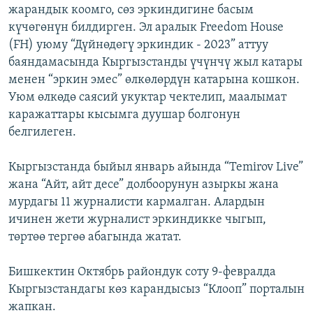
жарандык коомго, сөз эркиндигине басым
күчөгөнүн билдирген. Эл аралык Freedom House
(FH) уюму “Дүйнөдөгү эркиндик - 2023” аттуу
баяндамасында Кыргызстанды үчүнчү жыл катары
менен “эркин эмес” өлкөлөрдүн катарына кошкон.
Уюм өлкөдө саясий укуктар чектелип, маалымат
каражаттары кысымга дуушар болгонун
белгилеген.
Кыргызстанда быйыл январь айында “Temirov Live”
жана “Айт, айт десе” долбоорунун азыркы жана
мурдагы 11 журналисти кармалган. Алардын
ичинен жети журналист эркиндикке чыгып,
төртөө тергөө абагында жатат.
Бишкектин Октябрь райондук соту 9-февралда
Кыргызстандагы көз карандысыз “Клооп” порталын
жапкан.