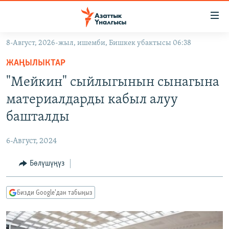
Линктер
Мазмунга
өтүңүз
8-Август, 2026-жыл, ишемби, Бишкек убактысы 06:38
Навигацияга
ЖАҢЫЛЫКТАР
өтүңүз
ЖАҢЫЛЫКТАР
КЫРГЫЗСТАН
Издөөгө
"Мейкин" сыйлыгынын сынагына
салыңыз
ДҮЙНӨ
КЫРГЫЗСТАН
материалдарды кабыл алуу
УКРАИНА
САЯСАТ
ДҮЙНӨ
башталды
АТАЙЫН ИЛИКТӨӨ
ЭКОНОМИКА
БОРБОР АЗИЯ
6-Август, 2024
ТВ ПРОГРАММАЛАР
МАДАНИЯТ
Бөлүшүңүз
ПОДКАСТ
БҮГҮН АЗАТТЫКТА
ӨЗГӨЧӨ ПИКИР
ЭКСПЕРТТЕР ТАЛДАЙТ
Бизди Google'дан табыңыз
БИЗ ЖАНА ДҮЙНӨ
Русский
ДАНИСТЕ