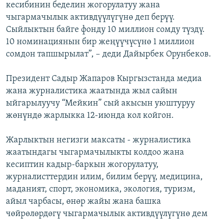
кесибинин беделин жогорулатуу жана
чыгармачылык активдүүлүгүнө деп берүү.
Сыйлыктын байге фонду 10 миллион сомду түздү.
10 номинациянын бир жеңүүчүсүнө 1 миллион
сомдон тапшырылат”, – деди Дайырбек Орунбеков.
Президент Садыр Жапаров Кыргызстанда медиа
жана журналистика жаатында жыл сайын
ыйгарылуучу “Мейкин” сый акысын уюштуруу
жөнүндө жарлыкка 12-июнда кол койгон.
Жарлыктын негизги максаты - журналистика
жаатындагы чыгармачылыкты колдоо жана
кесиптин кадыр-баркын жогорулатуу,
журналисттердин илим, билим берүү, медицина,
маданият, спорт, экономика, экология, туризм,
айыл чарбасы, өнөр жайы жана башка
чөйрөлөрдөгү чыгармачылык активдүүлүгүнө дем