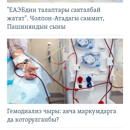
"ЕАЭБдин талаптары сакталбай
жатат". Чолпон-Атадагы саммит,
Пашиняндын сыны
Гемодиализ чыры: акча маркумдарга
да которулганбы?