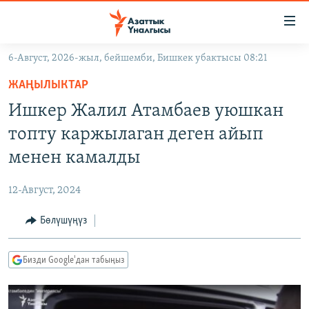
Линктер
Мазмунга
өтүңүз
6-Август, 2026-жыл, бейшемби, Бишкек убактысы 08:21
Навигацияга
ЖАҢЫЛЫКТАР
өтүңүз
ЖАҢЫЛЫКТАР
КЫРГЫЗСТАН
Издөөгө
Ишкер Жалил Атамбаев уюшкан
салыңыз
ДҮЙНӨ
КЫРГЫЗСТАН
топту каржылаган деген айып
УКРАИНА
САЯСАТ
ДҮЙНӨ
менен камалды
АТАЙЫН ИЛИКТӨӨ
ЭКОНОМИКА
БОРБОР АЗИЯ
12-Август, 2024
ТВ ПРОГРАММАЛАР
МАДАНИЯТ
Бөлүшүңүз
ПОДКАСТ
БҮГҮН АЗАТТЫКТА
ӨЗГӨЧӨ ПИКИР
ЭКСПЕРТТЕР ТАЛДАЙТ
Бизди Google'дан табыңыз
БИЗ ЖАНА ДҮЙНӨ
Русский
ДАНИСТЕ