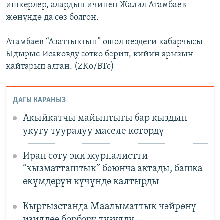
ишкерлер, алардын ичинен Жалил Атамбаев
жөнүндө да сөз болгон.
Атамбаев “Азаттыктын” ошол кездеги кабарчысы
Ыдырыс Исаковду сотко берип, кийин арызын
кайтарып алган. (ZKo/BTo)
ДАГЫ КАРАҢЫЗ
Акыйкатчы майыптыгы бар кыздын
укугу тууралуу маселе көтөрдү
Иран соту эки журналистти
“кызматташтык” боюнча актады, башка
өкүмдөрүн күчүндө калтырды
Кыргызстанда Маалыматтык чөйрөнү
изилдөө борбору түзүлдү