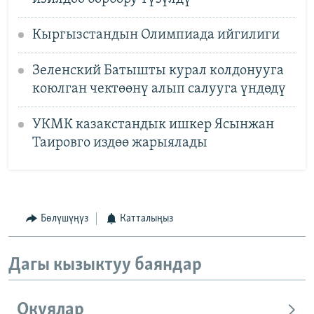
Кыргызстандын Олимпиада ийгилиги
Зеленский Батышты курал колдонууга
коюлган чектөөнү алып салууга үндөдү
УКМК казакстандык ишкер Ясынжан
Таировго издөө жарыялады
Бөлүшүңүз
Катталыңыз
Дагы кызыктуу баяндар
Окуялар