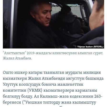
ОНЛАЙН ШЕРИНЕ
ЭЖЕ-СИҢДИЛЕР
АЗАТТЫК+
ЫҢГАЙСЫЗ СУРООЛОР
ЭЕ/АРнун бардык сайттары
"Азаттыктын" 2019-жылдагы иликтөөсүнөн алынган сүрөт.
Жалил Атамбаев.
Ошто ишкер катары таанылган мурдагы милиция
кызматкери Жалил Атамбаевди августтун башында
Улуттук коопсуздук боюнча мамлекеттик
комитеттин (УКМК) кызматкерлери кармаганы
белгилүү болду. Ал Кылмыш-жаза кодексинин 263-
беренеси (“Уюшкан топторду жана кылмыштуу