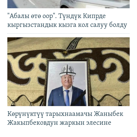
"Абалы өтө оор". Түндүк Кипрде
кыргызстандык кызга кол салуу болду
Көрүнүктүү тарыхнаамачы Жаныбек
Жакыпбековдун жаркын элесине