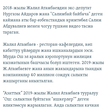
2018-жылы Жалил Атамбаевдин экc-депутат
Нургазы Айдаров жана "Салимбай байбача" деген
каймана аты бар өзбекстандык кримтөбөл Салим
Абдувалиев менен чогуу түшкөн видео тасма
тараган.
Жалил Атамбаев - ресторан-кафелердин, көп
кабаттуу үйлөрдүн жана ишканалардын ээси.
Мурда Ош эл аралык аэропортунун милиция
кызматынын башчысы болуп иштеген. 2019-жылы
Ж.Атамбаевге жана анын жакындарына таандык
компаниялар 40 миллион сомдук салыкты
жашырганы аныкталган.
“Азаттык” 2019-жылы Жалил Атамбаев тууралуу
"Ош: салыктан буйтаган "ишкерлер"” деген
иликтөөсүн жарыялаган. Анда салыктан качкан