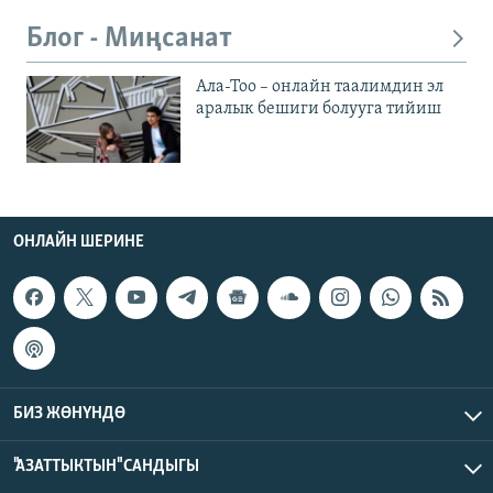
Блог - Миңсанат
Ала-Тоо – онлайн таалимдин эл
аралык бешиги болууга тийиш
ОНЛАЙН ШЕРИНЕ
БИЗ ЖӨНҮНДӨ
"АЗАТТЫКТЫН" САНДЫГЫ