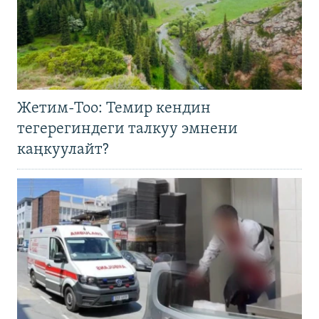
Жетим-Тоо: Темир кендин
тегерегиндеги талкуу эмнени
каңкуулайт?