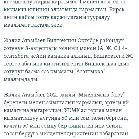
коомдоштуктарды каржылоо”) менен козголгон
кылмыш ишинин алкагында кармалган. Бирок
анын кайсы топту каржылаганы тууралуу
маалымат тактала элек.
Жалил Атамбаев Бишкектин Октябрь райондук
сотунун 8-августтагы чечими менен (А. Ж. С.) 4-
сентябрга чейин камакка алынып, Бишкектеги №1
тергөө абагына киргизилгенин Бишкек шаардык
сотунун басма сөз кызматы "Азаттыкка"
маалымдады.
Жалил Атамбаев 2021-жылы "Мыйзамсыз баюу"
беренеси менен айыпталып кармалып, эртеси үй
камагына чыгарылган. УКМК ал тергөө менен
кызматташуу нугунда 50 млн сом төлөп бергени,
калган 50 млн сомду бир айдын аягына чейин
төлөп берүүгө милдеттендирилгенин кабарлаган.