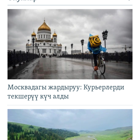
Москвадагы жардыруу: Курьерлерди
текшерүү күч алды