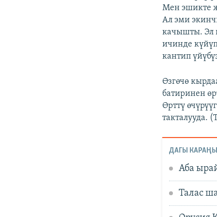
Мен эшикте ж
Ал эми экинч
качышты. Эл 
ичинде күйүп
кантип үйүбүз
Өзгөчө кырда
батиринен өр
Өрттү өчүрүүг
такталууда. (
ДАГЫ КАРАҢЫ
Аба ыра
Талас ш