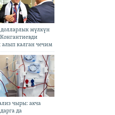
н долларлык мүлкүн
. Конгантиевди
н алып калган чечим
ализ чыры: акча
дарга да