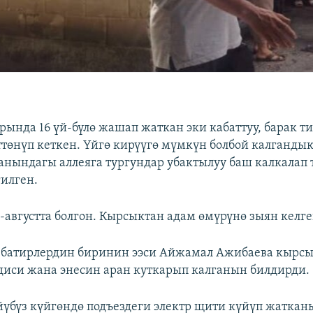
рында 16 үй-бүлө жашап жаткан эки кабаттуу, барак т
ттөнүп кеткен. Үйгө кирүүгө мүмкүн болбой калгандык
нындагы аллеяга тургундар убактылуу баш калкалап 
гилген.
3-августта болгон. Кырсыктан адам өмүрүнө зыян келге
 батирлердин биринин ээси Айжамал Ажибаева кырс
диси жана энесин аран куткарып калганын билдирди.
йүбүз күйгөндө подъездеги электр щити күйүп жаткан