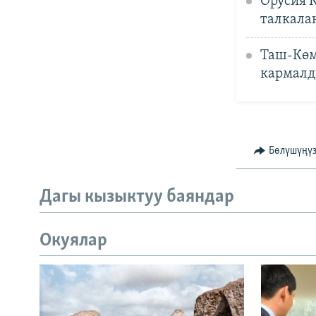
Орусия 
талкала
Таш-Көм
кармал
Бөлүшүңү
Дагы кызыктуу баяндар
Окуялар