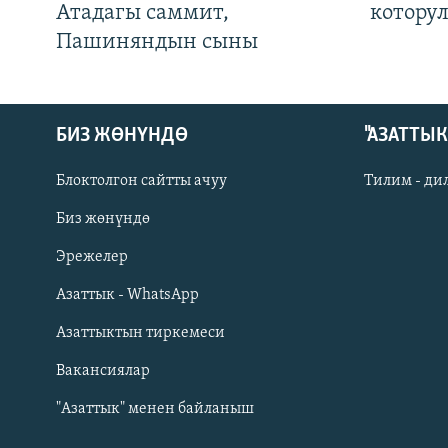
Атадагы саммит,
котору
Пашиняндын сыны
БИЗ ЖӨНҮНДӨ
"АЗАТТЫ
Блоктолгон сайтты ачуу
Тилим - ди
Биз жөнүндө
Русский
Эрежелер
Азаттык - WhatsApp
ОНЛАЙН ШЕРИНЕ
Азаттыктын тиркемеси
Вакансиялар
"Азаттык" менен байланыш
ЭЕ/АРнун бардык сайттары