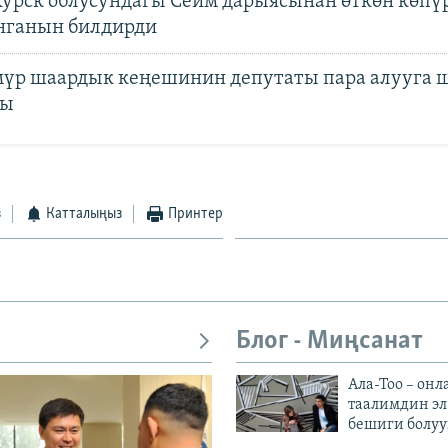
Курск облусундагы Сейм дарыясынан өткөн көпү
нганын билдирди
үр шаардык кеңешинин депутаты пара алууга 
ды
з
Катталыңыз
Принтер
Блог - Миңсанат
Ала-Тоо – онл
таалимдин эл
бешиги болуу