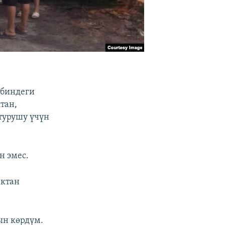
ибиндеги
тан,
турушу үчүн
н эмес.
ыктан
ын көрдүм.