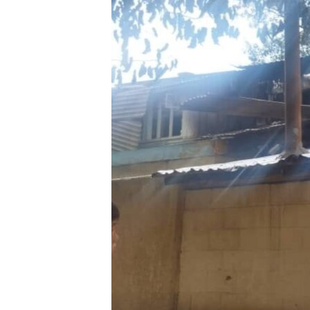
ЭЖЕ-СИҢДИЛЕР
АЗАТТЫК+
ЫҢГАЙСЫЗ СУРООЛОР