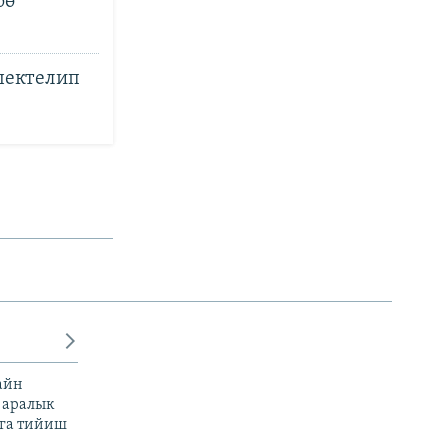
рө
шектелип
айн
 аралык
га тийиш