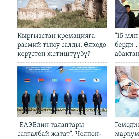
Кыргызстан кремацияга
"15 мл
расмий тыюу салды. Өлкөдө
берди"
көрүстөн жетиштүүбү?
абакта
"ЕАЭБдин талаптары
Гемоди
сакталбай жатат". Чолпон-
маркум