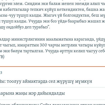
үргөн элем. Сиңдим эки балам менен энемди алып ч
и кабаттагылар тепкич күйүп кеткендиктен, башка ж
ызы-чуу түшүп калды. Жыгач үй болгондуктан, беш м
 түшүп калды. Учурда эки боз үйдө баарыбыз жашап 
дү оңдойбуз деп турабыз”.
алдар министрлигинин маалыматына караганда, үйд
т чыгып, имараттын 300 чарчы метрлик чатыры күйүп
ө эки бөлүм тартылган. Учурда өрттүн келип чыгуу се
TB)
З
йы: тоолуу аймактарда сел жүрүшү мүмкүн
аарына жаңы мэр дайындалды