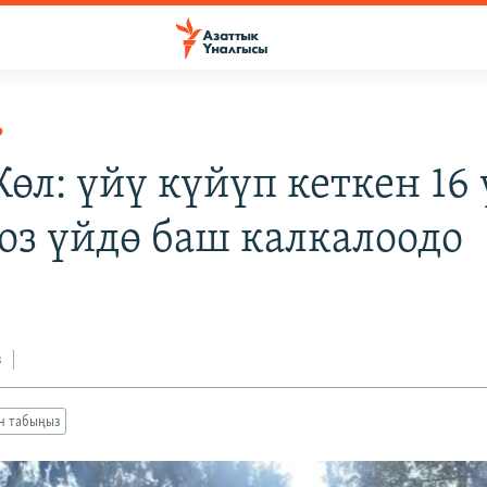
Р
өл: үйү күйүп кеткен 16 
боз үйдө баш калкалоодо
з
ан табыңыз