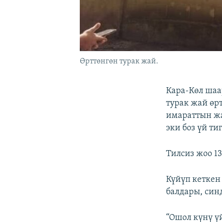
Өрттөнгөн турак жай.
Кара-Көл шаа
турак жай өр
имараттын жа
эки боз үй ти
Тилсиз жоо 1
Күйүп кеткен
балдары, син
“Ошол күнү ү