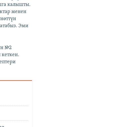
ыга калышты.
актар менен
үнөттүн
жатабыз. Эми
үн №2
 кеткен.
бептери