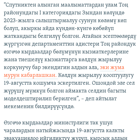
“Спутниктен алынган маалыматтардан улам Тоң
районундагы I категориядагы Зындан көлүндө
2023-жылга салыштырмалуу суунун көлөмү көп
болуп, акыркы айда күндөн-күнгө көбөйүп
жаткандыгы белгилүү болгон. Атайын эсептөөлөрдү
жүргүзгөн департаменттин адистери Тоң райондук
өзгөчө кырдаалдар бөлүмүнүн кызматкерлерине
жана тиешелүү кызматтарга көлдүн жырылуу
коркунучу бар экендигин алдын ала,
эки жума
мурун кабарлашкан.
Көлдүн жырылуу кооптуулугу
19-августта кошумча эскертилген. Ошондой эле сел
жүрүшү мүмкүн болгон аймакта селдин багыты
моделдештирилип берилген”, – деп айтылат
мекеменин билдирүүсүндө.
Өзгөчө кырдаалдар министрлиги так ушул
чаралардын натыйжасында 19-августта калкты
эвакуациялоо ийгиликтүү жүрүп, кырсык алдын