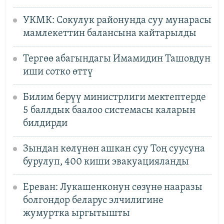
УКМК: Сокулук районунда суу мунарасы
мамлекеттин балансына кайтарылды
Тергөө абагындагы Имамидин Ташовдун
иши сотко өттү
Билим берүү министрлиги мектептерде
5 баллдык баалоо системасы каларын
билдирди
Зындан көлүнөн ашкан суу Тоң суусуна
бурулуп, 400 киши эвакуацияланды
Ереван: Лукашенконун сөзүнө нааразы
болгондор беларус элчилигине
жумуртка ыргытышты