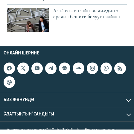
Ала-Тоо – онлайн таалимдин эл
аралык бешиги болууга тийиш
ОНЛАЙН ШЕРИНЕ
БИЗ ЖӨНҮНДӨ
"АЗАТТЫКТЫН" САНДЫГЫ
Азаттык үналгысы © 2026 RFE/RL, Inc. Бардык укуктар