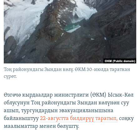
ОНЛАЙН ШЕРИНЕ
ЭЖЕ-СИҢДИЛЕР
АЗАТТЫК+
ЫҢГАЙСЫЗ СУРООЛОР
ЭЕ/АРнун бардык сайттары
Тоң районундагы Зындан көлү. ӨКМ 30-июлда тараткан
сүрөт.
Өзгөчө кырдаалдар министрлиги (ӨКМ) Ысык-Көл
облусунун Тоң районундагы Зындан көлүнөн суу
ашып, тургундардын эвакуацияланышына
байланыштуу
22-августта билдирүү таратып,
соңку
маалыматтар менен бөлүштү.