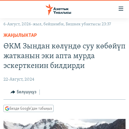
Линктер
Мазмунга
өтүңүз
6-Август, 2026-жыл, бейшемби, Бишкек убактысы 23:37
Навигацияга
ЖАҢЫЛЫКТАР
өтүңүз
ЖАҢЫЛЫКТАР
КЫРГЫЗСТАН
Издөөгө
ӨКМ Зындан көлүндө суу көбөйүп
салыңыз
ДҮЙНӨ
КЫРГЫЗСТАН
жатканын эки апта мурда
УКРАИНА
САЯСАТ
ДҮЙНӨ
эскерткенин билдирди
АТАЙЫН ИЛИКТӨӨ
ЭКОНОМИКА
БОРБОР АЗИЯ
22-Август, 2024
ТВ ПРОГРАММАЛАР
МАДАНИЯТ
Бөлүшүңүз
ПОДКАСТ
БҮГҮН АЗАТТЫКТА
ӨЗГӨЧӨ ПИКИР
ЭКСПЕРТТЕР ТАЛДАЙТ
Бизди Google'дан табыңыз
БИЗ ЖАНА ДҮЙНӨ
Русский
ДАНИСТЕ