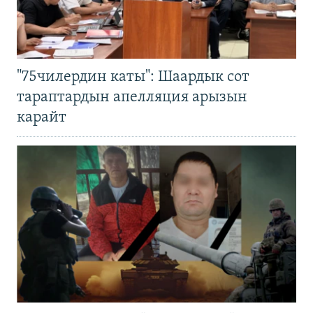
"75чилердин каты": Шаардык сот
тараптардын апелляция арызын
карайт