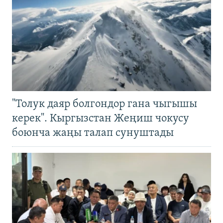
"Толук даяр болгондор гана чыгышы
керек". Кыргызстан Жеңиш чокусу
боюнча жаңы талап сунуштады