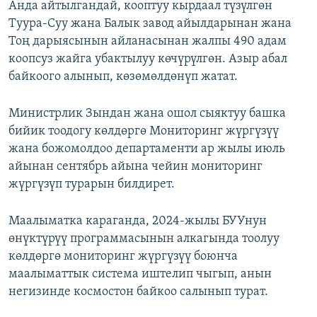
Анда айтылгандай, кооптуу кырдаал түзүлгөн
Туура-Суу жана Балык завод айылдарынан жана
Тоң дарыясынын айланасынан жалпы 490 адам
коопсуз жайга убактылуу көчүрүлгөн. Азыр абал
байкоого алынып, көзөмөлдөнүп жатат.
Министрлик Зындан жана ошол сыяктуу башка
бийик тоодогу көлдөргө Мониторинг жүргүзүү
жана божомолдоо департаменти ар жылы июль
айынан сентябрь айына чейин мониторинг
жүргүзүп турарын билдирет.
Маалыматка караганда, 2024-жылы БУУнун
өнүктүрүү программасынын алкагында тоолуу
көлдөргө мониторинг жүргүзүү боюнча
маалыматтык система иштелип чыгып, анын
негизинде космостон байкоо салынып турат.