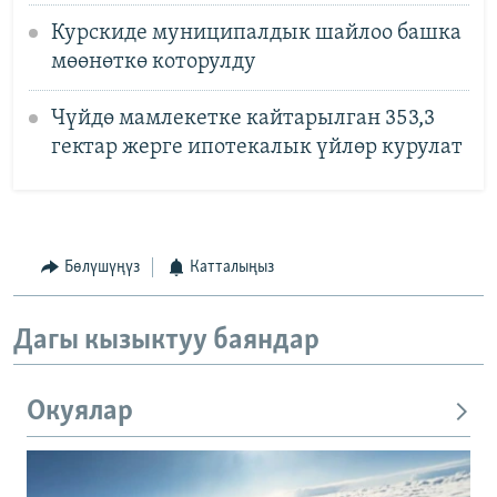
Курскиде муниципалдык шайлоо башка
мөөнөткө которулду
Чүйдө мамлекетке кайтарылган 353,3
гектар жерге ипотекалык үйлөр курулат
Бөлүшүңүз
Катталыңыз
Дагы кызыктуу баяндар
Окуялар