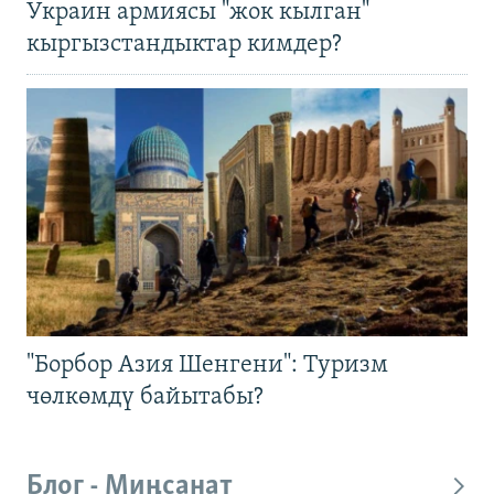
Украин армиясы "жок кылган"
кыргызстандыктар кимдер?
"Борбор Азия Шенгени": Туризм
чөлкөмдү байытабы?
Блог - Миңсанат