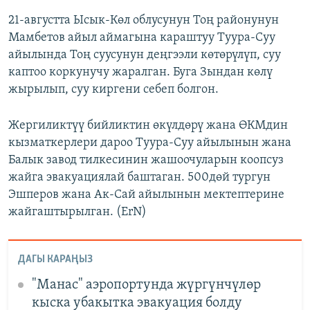
21-августта Ысык-Көл облусунун Тоң районунун
Мамбетов айыл аймагына караштуу Туура-Суу
айылында Тоң суусунун деңгээли көтөрүлүп, суу
каптоо коркунучу жаралган. Буга Зындан көлү
жырылып, суу киргени себеп болгон.
Жергиликтүү бийликтин өкүлдөрү жана ӨКМдин
кызматкерлери дароо Туура-Суу айылынын жана
Балык завод тилкесинин жашоочуларын коопсуз
жайга эвакуациялай баштаган. 500дөй тургун
Эшперов жана Ак-Сай айылынын мектептерине
жайгаштырылган. (ErN)
ДАГЫ КАРАҢЫЗ
"Манас" аэропортунда жүргүнчүлөр
кыска убакытка эвакуация болду