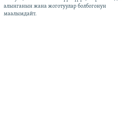
алынганын жана жоготуулар болбогонун
маалымдайт.