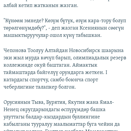
албай кетип жатканын жазган.
"Күнөөм эмнеде? Көзүм бүтүк, өзүм кара-тору болуп
төрөлгөнүмдөбү?", - деп жазган Ксениянын сөөгүн
машыктыруучулар ошол күнү табышкан.
Чепонова Тоолуу Алтайдан Новосибирск шаарына
эки жыл мурда көчүп барып, олимпиадалык резерв
коллежинде окуй баштаган. Аймактык
таймаштарда байгелүү орундарга жеткен. I
катардагы спортчу, самбо боюнча спорт
чеберлигине талапкер болгон.
Орусиянын Тыва, Бурятия, Якутия жана Ямал-
Ненец округдарындагы өспүрүмдөр башка
улуттагы балдар-кыздардын буллингине
кабылганы тууралуу маалыматтар буга чейин да