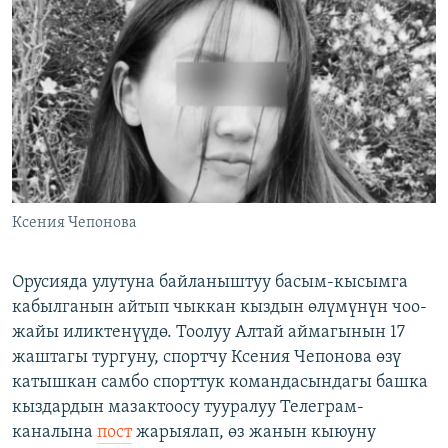
ОНЛАЙН ШЕРИНЕ
ЭЖЕ-СИҢДИЛЕР
АЗАТТЫК+
ЫҢГАЙСЫЗ СУРООЛОР
ЭЕ/АРнун бардык сайттары
Ксения Чепонова
Орусияда улутуна байланыштуу басым-кысымга
кабылганын айтып чыккан кыздын өлүмүнүн чоо-
жайы иликтенүүдө. Тоолуу Алтай аймагынын 17
жаштагы тургуну, спортчу Ксения Чепонова өзү
катышкан самбо спорттук командасындагы башка
кыздардын мазактоосу тууралуу Телеграм-
каналына
пост
жарыялап, өз жанын кыюуну