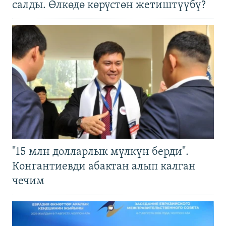
салды. Өлкөдө көрүстөн жетиштүүбү?
"15 млн долларлык мүлкүн берди".
Конгантиевди абактан алып калган
чечим