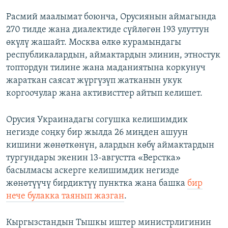
Расмий маалымат боюнча, Орусиянын аймагында
270 тилде жана диалектиде сүйлөгөн 193 улуттун
өкүлү жашайт. Москва өлкө курамындагы
республикалардын, аймактардын элинин, этностук
топтордун тилине жана маданиятына коркунуч
жараткан саясат жүргүзүп жатканын укук
коргоочулар жана активисттер айтып келишет.
Орусия Украинадагы согушка келишимдик
негизде соңку бир жылда 26 миңден ашуун
кишини жөнөткөнүн, алардын көбү аймактардын
тургундары экенин 13-августта «Верстка»
басылмасы аскерге келишимдик негизде
жөнөтүүчү бирдиктүү пунктка жана башка
бир
нече булакка таянып жазган
.
Кыргызстандын Тышкы иштер министрлигинин