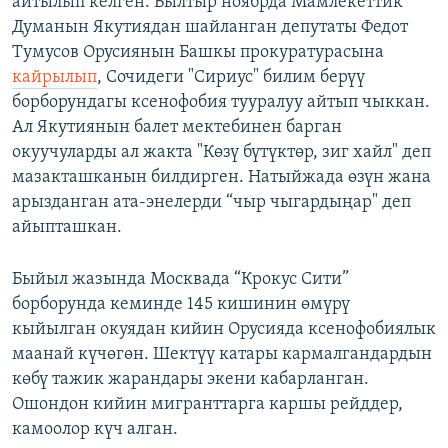
айтылып келген. Былтыр ноябрда Мамлекеттик
Думанын Якутиядан шайланган депутаты Федот
Тумусов Орусиянын Башкы прокуратурасына
кайрылып
, Сочидеги "Сириус" билим берүү
борборундагы ксенофобия тууралуу айтып чыккан.
Ал Якутиянын балет мектебинен барган
окуучуларды ал жакта "Көзү бүтүктөр, зиг хайл" деп
мазакташканын билдирген. Натыйжада өзүн жана
арызданган ата-энелерди “чыр чыгардыңар" деп
айыпташкан.
Быйыл жазында Москвада “Крокус Сити”
борборунда кеминде 145 кишинин өмүрү
кыйылган окуядан кийин Орусияда ксенофобиялык
маанай күчөгөн. Шектүү катары кармалгандардын
көбү тажик жарандары экени кабарланган.
Ошондон кийин мигранттарга каршы рейддер,
камоолор күч алган.