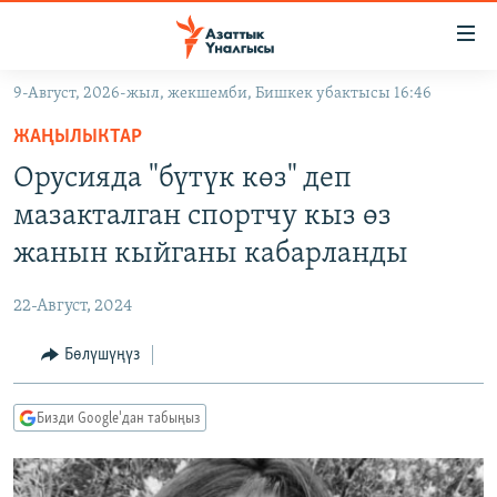
Линктер
Мазмунга
өтүңүз
9-Август, 2026-жыл, жекшемби, Бишкек убактысы 16:46
Навигацияга
ЖАҢЫЛЫКТАР
өтүңүз
ЖАҢЫЛЫКТАР
КЫРГЫЗСТАН
Издөөгө
Орусияда "бүтүк көз" деп
салыңыз
ДҮЙНӨ
КЫРГЫЗСТАН
мазакталган спортчу кыз өз
УКРАИНА
САЯСАТ
ДҮЙНӨ
жанын кыйганы кабарланды
АТАЙЫН ИЛИКТӨӨ
ЭКОНОМИКА
БОРБОР АЗИЯ
22-Август, 2024
ТВ ПРОГРАММАЛАР
МАДАНИЯТ
Бөлүшүңүз
ПОДКАСТ
БҮГҮН АЗАТТЫКТА
ӨЗГӨЧӨ ПИКИР
ЭКСПЕРТТЕР ТАЛДАЙТ
Бизди Google'дан табыңыз
БИЗ ЖАНА ДҮЙНӨ
Русский
ДАНИСТЕ