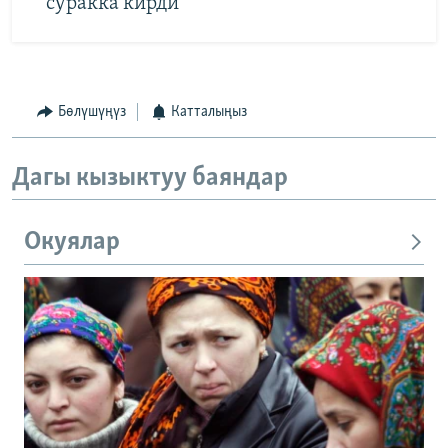
суракка кирди
Бөлүшүңүз
Катталыңыз
Дагы кызыктуу баяндар
Окуялар