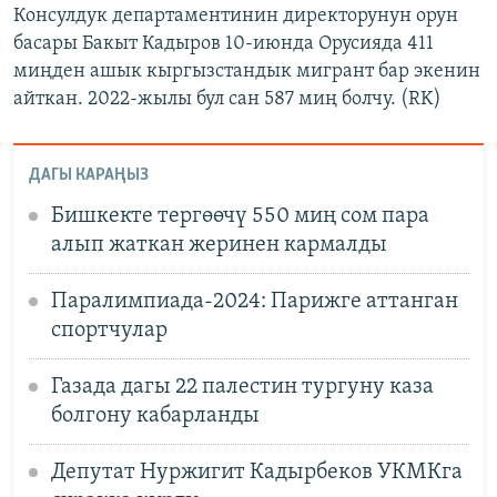
Консулдук департаментинин директорунун орун
басары Бакыт Кадыров 10-июнда Орусияда 411
миңден ашык кыргызстандык мигрант бар экенин
айткан. 2022-жылы бул сан 587 миң болчу. (RK)
ДАГЫ КАРАҢЫЗ
Бишкекте тергөөчү 550 миң сом пара
алып жаткан жеринен кармалды
Паралимпиада-2024: Парижге аттанган
спортчулар
Газада дагы 22 палестин тургуну каза
болгону кабарланды
Депутат Нуржигит Кадырбеков УКМКга