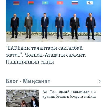
"ЕАЭБдин талаптары сакталбай
жатат". Чолпон-Атадагы саммит,
Пашиняндын сыны
Блог - Миңсанат
Ала-Тоо – онлайн таалимдин эл
аралык бешиги болууга тийиш