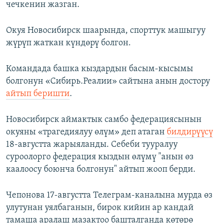
чечкенин жазган.
Окуя Новосибирск шаарында, спорттук машыгуу
жүрүп жаткан күндөрү болгон.
Командада башка кыздардын басым-кысымы
болгонун «Сибирь.Реалии» сайтына анын достору
айтып беришти
.
Новосибирск аймактык самбо федерациясынын
окуяны «трагедиялуу өлүм» деп атаган
билдирүүсү
18-августта жарыяланды. Себеби тууралуу
суроолорго федерация кыздын өлүмү "анын өз
каалоосу боюнча болгонун" айтып жооп берди.
Чепонова 17-августта Телеграм-каналына мурда өз
улутунан уялбаганын, бирок кийин ар кандай
тамаша аралаш мазактоо башталганда көтөрө