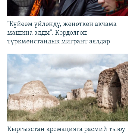
"Күйөөм үйлөндү, жөнөткөн акчама
машина алды". Кордолгон
түркмөнстандык мигрант аялдар
Кыргызстан кремацияга расмий тыюу