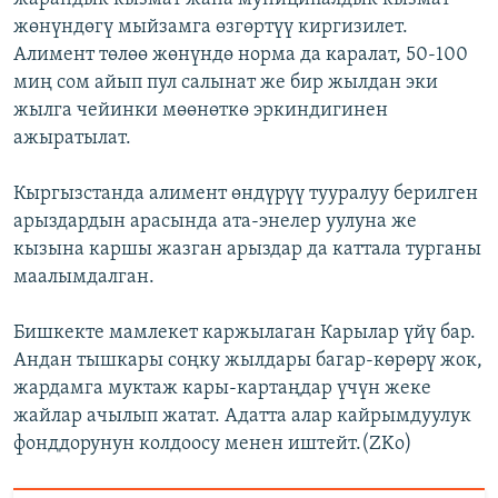
жөнүндөгү мыйзамга өзгөртүү киргизилет.
Алимент төлөө жөнүндө норма да каралат, 50-100
миң сом айып пул салынат же бир жылдан эки
жылга чейинки мөөнөткө эркиндигинен
ажыратылат.
Кыргызстанда алимент өндүрүү тууралуу берилген
арыздардын арасында ата-энелер уулуна же
кызына каршы жазган арыздар да каттала турганы
маалымдалган.
Бишкекте мамлекет каржылаган Карылар үйү бар.
Андан тышкары соңку жылдары багар-көрөрү жок,
жардамга муктаж кары-картаңдар үчүн жеке
жайлар ачылып жатат. Адатта алар кайрымдуулук
фонддорунун колдоосу менен иштейт.(ZKo)