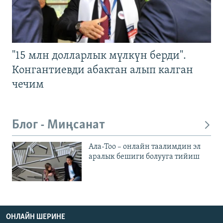
"15 млн долларлык мүлкүн берди".
Конгантиевди абактан алып калган
чечим
Блог - Миңсанат
Ала-Тоо – онлайн таалимдин эл
аралык бешиги болууга тийиш
ОНЛАЙН ШЕРИНЕ