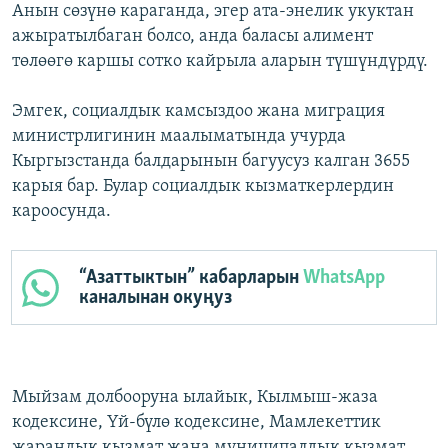
Анын сөзүнө караганда, эгер ата-энелик укуктан
ажыратылбаган болсо, анда баласы алимент
төлөөгө каршы сотко кайрыла аларын түшүндүрдү.
Эмгек, социалдык камсыздоо жана миграция
министрлигинин маалыматында учурда
Кыргызстанда балдарынын багуусуз калган 3655
карыя бар. Булар социалдык кызматкерлердин
кароосунда.
“Азаттыктын” кабарларын
WhatsApp
каналынан окуңуз
Мыйзам долбооруна ылайык, Кылмыш-жаза
кодексине, Үй-бүлө кодексине, Мамлекеттик
жарандык кызмат жана муниципалдык кызмат