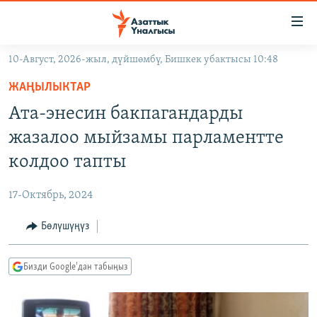
Линктер
Мазмунга
өтүңүз
10-Август, 2026-жыл, дүйшөмбү, Бишкек убактысы 10:48
Навигацияга
ЖАҢЫЛЫКТАР
өтүңүз
ЖАҢЫЛЫКТАР
КЫРГЫЗСТАН
Издөөгө
Ата-энесин бакпагандарды
салыңыз
ДҮЙНӨ
КЫРГЫЗСТАН
жазалоо мыйзамы парламентте
УКРАИНА
САЯСАТ
ДҮЙНӨ
колдоо тапты
АТАЙЫН ИЛИКТӨӨ
ЭКОНОМИКА
БОРБОР АЗИЯ
17-Октябрь, 2024
ТВ ПРОГРАММАЛАР
МАДАНИЯТ
Бөлүшүңүз
ПОДКАСТ
БҮГҮН АЗАТТЫКТА
ӨЗГӨЧӨ ПИКИР
ЭКСПЕРТТЕР ТАЛДАЙТ
Бизди Google'дан табыңыз
БИЗ ЖАНА ДҮЙНӨ
Русский
ДАНИСТЕ