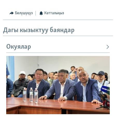
Бөлүшүңүз
Катталыңыз
Дагы кызыктуу баяндар
Окуялар