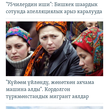
"75чилердин иши": Бишкек шаардык
сотунда апелляциялык арыз каралууда
"Күйөөм үйлөндү, жөнөткөн акчама
машина алды". Кордолгон
түркмөнстандык мигрант аялдар