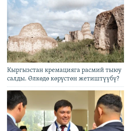
Кыргызстан кремацияга расмий тыюу
салды. Өлкөдө көрүстөн жетиштүүбү?