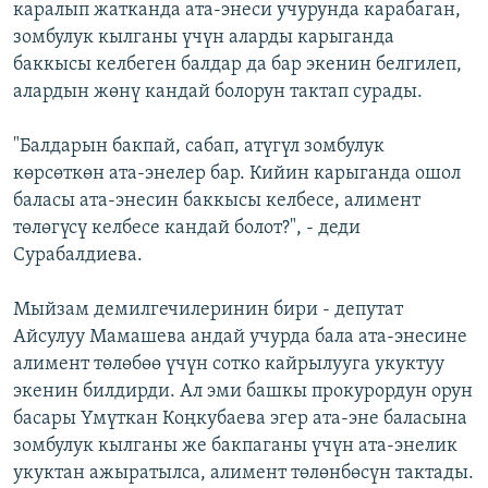
каралып жатканда ата-энеси учурунда карабаган,
зомбулук кылганы үчүн аларды карыганда
баккысы келбеген балдар да бар экенин белгилеп,
алардын жөнү кандай болорун тактап сурады.
"Балдарын бакпай, сабап, атүгүл зомбулук
көрсөткөн ата-энелер бар. Кийин карыганда ошол
баласы ата-энесин баккысы келбесе, алимент
төлөгүсү келбесе кандай болот?", - деди
Сурабалдиева.
Мыйзам демилгечилеринин бири - депутат
Айсулуу Мамашева андай учурда бала ата-энесине
алимент төлөбөө үчүн сотко кайрылууга укуктуу
экенин билдирди. Ал эми башкы прокурордун орун
басары Үмүткан Коңкубаева эгер ата-эне баласына
зомбулук кылганы же бакпаганы үчүн ата-энелик
укуктан ажыратылса, алимент төлөнбөсүн тактады.