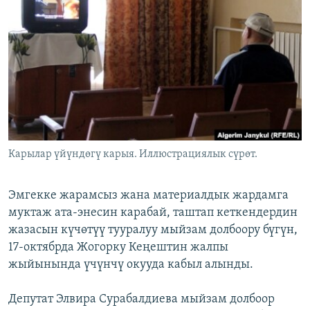
ОНЛАЙН ШЕРИНЕ
ЭЖЕ-СИҢДИЛЕР
АЗАТТЫК+
ЫҢГАЙСЫЗ СУРООЛОР
ЭЕ/АРнун бардык сайттары
Карылар үйүндөгү карыя. Иллюстрациялык сүрөт.
Эмгекке жарамсыз жана материалдык жардамга
муктаж ата-энесин карабай, таштап кеткендердин
жазасын күчөтүү тууралуу мыйзам долбоору бүгүн,
17-октябрда Жогорку Кеңештин жалпы
жыйынында үчүнчү окууда кабыл алынды.
Депутат Элвира Сурабалдиева мыйзам долбоор