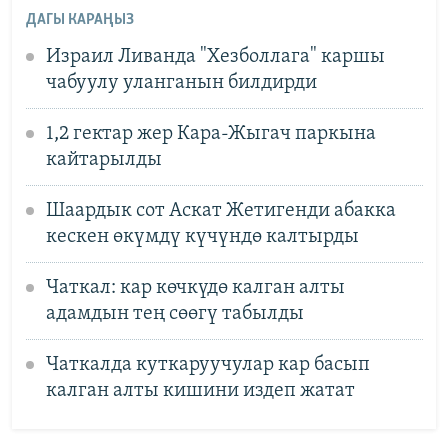
ДАГЫ КАРАҢЫЗ
Израил Ливанда "Хезболлага" каршы
чабуулу уланганын билдирди
1,2 гектар жер Кара-Жыгач паркына
кайтарылды
Шаардык сот Аскат Жетигенди абакка
кескен өкүмдү күчүндө калтырды
Чаткал: кар көчкүдө калган алты
адамдын тең сөөгү табылды
Чаткалда куткаруучулар кар басып
калган алты кишини издеп жатат