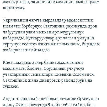
жаткырылып, экинчисине медициналык жардам
көрсөтүлдү.
Украинанын өзгөчө кырдаалдар мамлекеттик
кызматы борбордун Святошина районунда дрон
чабуулунан улам чыккан өрт өчүрүлгөнүн
кабарлады. Куткаруучулар өрт чалган үйдүн 18
тургунун коопсуз жайга алып чыкканы, бир адам
жабыркаганы айтылды.
Киев шаардык аскер башкармалыгынын
маалыматы боюнча, Орусиянын учкучсуз
учактарынын сыныктары Киевдин Соломенск,
Святошинск жана Днепровск райондоруна да
түшкөн.
Андан тышкары 1-ноябрдын кечинде Орусиянын
дрону Сумы облусунда 9 кабат үйгө тийип, беш