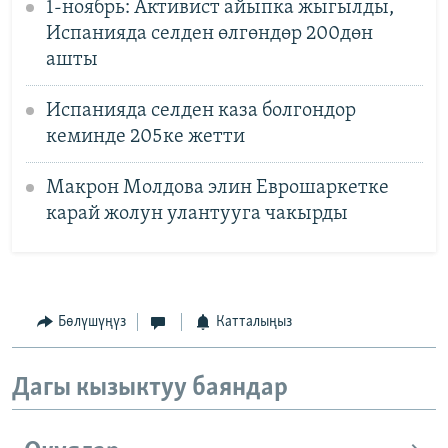
1-ноябрь: Активист айыпка жыгылды,
Испанияда селден өлгөндөр 200дөн
ашты
Испанияда селден каза болгондор
кеминде 205ке жетти
Макрон Молдова элин Еврошаркетке
карай жолун улантууга чакырды
Бөлүшүңүз
Катталыңыз
Дагы кызыктуу баяндар