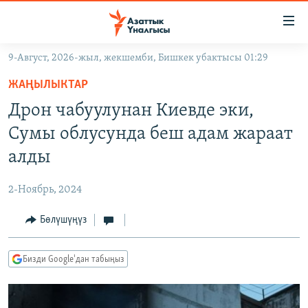
Линктер
Мазмунга
өтүңүз
9-Август, 2026-жыл, жекшемби, Бишкек убактысы 01:29
Навигацияга
ЖАҢЫЛЫКТАР
өтүңүз
ЖАҢЫЛЫКТАР
КЫРГЫЗСТАН
Издөөгө
Дрон чабуулунан Киевде эки,
салыңыз
ДҮЙНӨ
КЫРГЫЗСТАН
Сумы облусунда беш адам жараат
УКРАИНА
САЯСАТ
ДҮЙНӨ
алды
АТАЙЫН ИЛИКТӨӨ
ЭКОНОМИКА
БОРБОР АЗИЯ
2-Ноябрь, 2024
ТВ ПРОГРАММАЛАР
МАДАНИЯТ
Бөлүшүңүз
ПОДКАСТ
БҮГҮН АЗАТТЫКТА
ӨЗГӨЧӨ ПИКИР
ЭКСПЕРТТЕР ТАЛДАЙТ
Бизди Google'дан табыңыз
БИЗ ЖАНА ДҮЙНӨ
Русский
ДАНИСТЕ