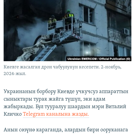
ОНЛАЙН ШЕРИНЕ
ЭЖЕ-СИҢДИЛЕР
АЗАТТЫК+
ЫҢГАЙСЫЗ СУРООЛОР
ЭЕ/АРнун бардык сайттары
Киевге жасалган дрон чабуулунун кесепети. 2-ноябрь,
2024-жыл.
Украинанын борбору Киевде учкучсуз аппараттын
сыныктары турак жайга түшүп, эки адам
жабыркады. Бул тууралуу шаардын мэри Виталий
Кличко
Telegram каналына жазды.
Анын сөзүнө караганда, алардын бири ооруканага