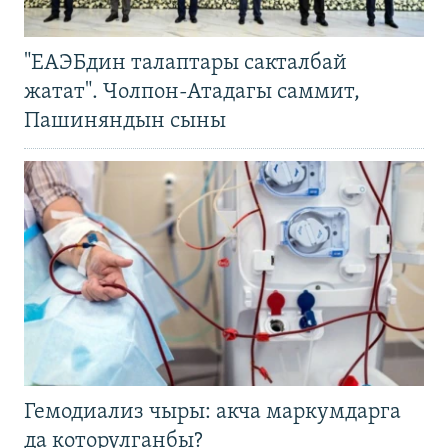
"ЕАЭБдин талаптары сакталбай
жатат". Чолпон-Атадагы саммит,
Пашиняндын сыны
Гемодиализ чыры: акча маркумдарга
да которулганбы?