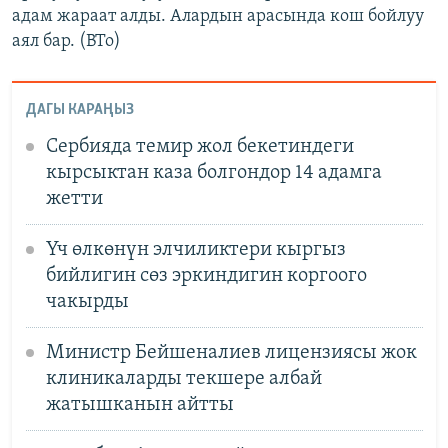
адам жараат алды. Алардын арасында кош бойлуу
аял бар. (BTo)
ДАГЫ КАРАҢЫЗ
Сербияда темир жол бекетиндеги
кырсыктан каза болгондор 14 адамга
жетти
Үч өлкөнүн элчиликтери кыргыз
бийлигин сөз эркиндигин коргоого
чакырды
Министр Бейшеналиев лицензиясы жок
клиникаларды текшере албай
жатышканын айтты