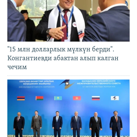
"15 млн долларлык мүлкүн берди".
Конгантиевди абактан алып калган
чечим