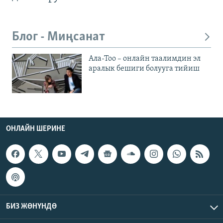
Блог - Миңсанат
Ала-Тоо – онлайн таалимдин эл
аралык бешиги болууга тийиш
ОНЛАЙН ШЕРИНЕ
БИЗ ЖӨНҮНДӨ