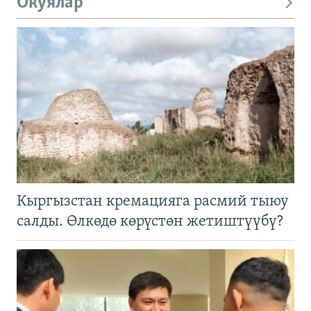
Окуялар
Кыргызстан кремацияга расмий тыюу
салды. Өлкөдө көрүстөн жетиштүүбү?