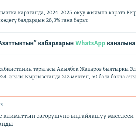
матка караганда, 2024-2025-окуу жылына карата Кы
көдөгү балдардын 28,3% гана барат.
Азаттыктын” кабарларын
WhatsApp
каналына
кабинетинин төрагасы Акылбек Жапаров былтыркы Э
024-жылы Кыргызстанда 212 мектеп, 50 бала бакча ач
З
е климаттын өзгөрүшүнө ыңгайлашуу маселеси
анды