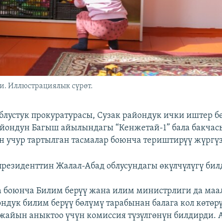
и. Иллюстрациялык сүрөт.
блустук прокуратурасы, Сузак райондук ички иштер б
йондун Багыш айылындагы “Кенжетай-1” бала бакчас
өн учур тартылган тасмалар боюнча териштирүү жүргү
 президенттин Жалал-Абад облусундагы өкүлчүлүгү бил
а боюнча Билим берүү жана илим министрлиги да ма
ондук билим берүү бөлүмү тарабынан балага кол көтөр
жайын аныктоо үчүн комиссия түзүлгөнүн билдирди. 