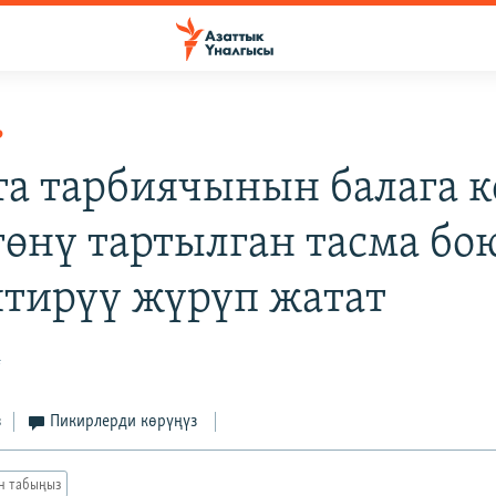
Р
та тарбиячынын балага к
гөнү тартылган тасма бо
тирүү жүрүп жатат
4
з
Пикирлерди көрүңүз
ан табыңыз