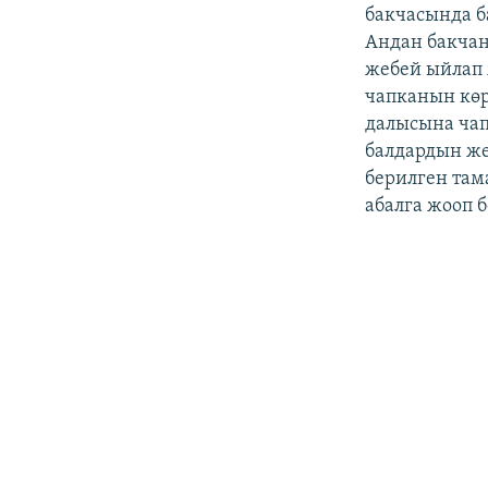
бакчасында б
Андан бакчан
жебей ыйлап 
чапканын көр
далысына чап
балдардын же
берилген там
абалга жооп 