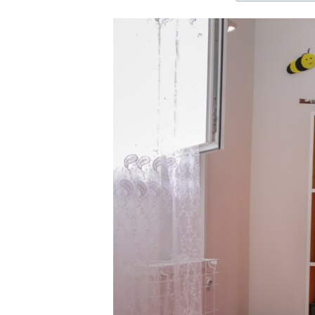
ЭЖЕ-СИҢДИЛЕР
АЗАТТЫК+
ЫҢГАЙСЫЗ СУРООЛОР