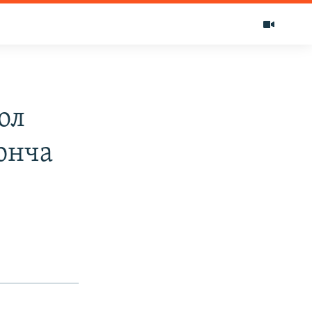
ол
юнча