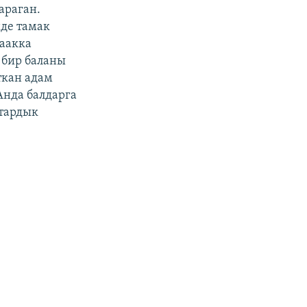
араган.
де тамак
жаакка
 бир баланы
ткан адам
Анда балдарга
итардык