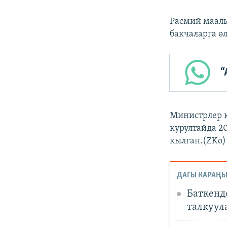
Расмий маалы
бакчаларга өл
“
Министрлер 
курултайда 2
кылган.(ZKo)
ДАГЫ КАРАҢЫ
Баткенд
талкуул