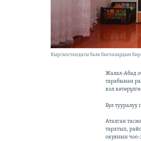
Кыргызстандагы бала бакчалардын бир
Жалал-Абад о
тарабынан ра
кол көтөрүлг
Бул тууралуу
Аталган тасм
таратып, рай
окуянын чоо-