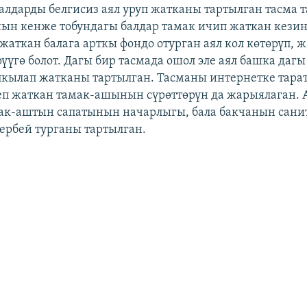
алдарды белгисиз аял уруп жатканы тартылган тасма т
ын кенже тобундагы балдар тамак ичип жаткан кезин
жаткан балага арткы фондо отурган аял кол көтөрүп, 
үүгө болот. Дагы бир тасмада ошол эле аял башка дагы
кылап жатканы тартылган. Тасманы интернетке тара
п жаткан тамак-ашынын сүрөттөрүн да жарыялаган. 
ак-аштын сапатынын начарлыгы, бала бакчанын сан
бербей турганы тартылган.