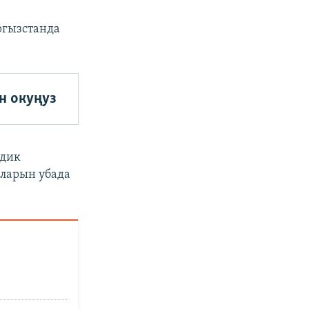
ргызстанда
н окуңуз
лдик
ыларын убада