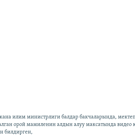
жана илим министрлиги балдар бакчаларында, мекте
алган орой мамиленин алдын алуу максатында видео 
н билдирген,