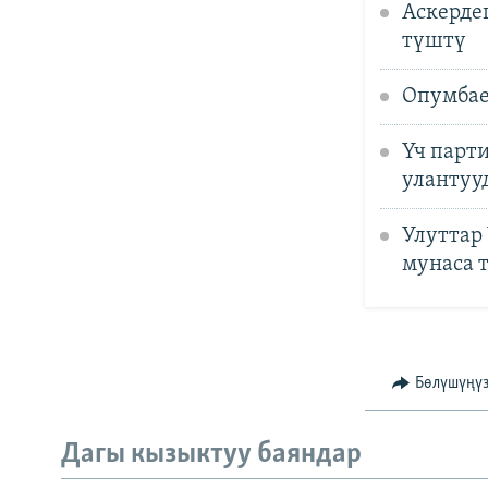
Аскердег
түштү
Опумбае
Үч парт
улантуу
Улуттар
мунаса 
Бөлүшүңү
Дагы кызыктуу баяндар