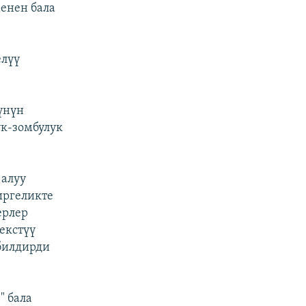
енен бала
лүү
үнүн
ук-зомбулук
 алуу
иргеликте
ерлер
екстүү
 билдирди
" бала