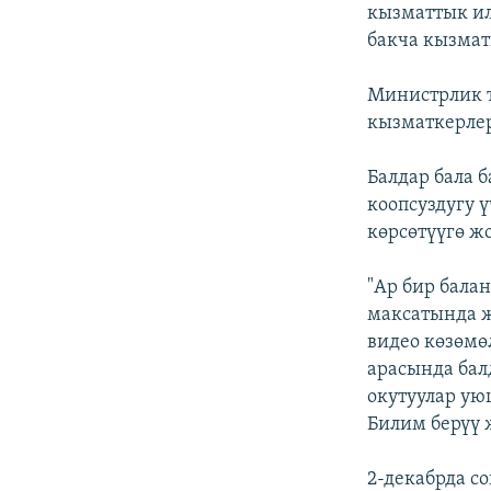
кызматтык и
бакча кызмат
Министрлик 
кызматкерлер
Балдар бала 
коопсуздугу 
көрсөтүүгө ж
"Ар бир бала
максатында ж
видео көзөмө
арасында бал
окутуулар ую
Билим берүү 
2-декабрда с