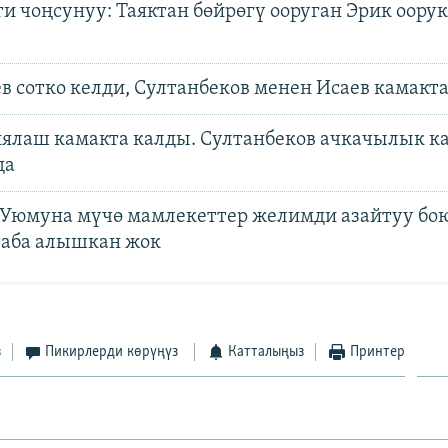
и чоңсунуу: Таяктан бөйрөгү ооруган Эрик оору
в сотко келди, Султанбеков менен Исаев камакт
иялаш камакта калды. Султанбеков ачкачылык к
да
 Уюмуна мүчө мамлекеттер желимди азайтуу бо
таба алышкан жок
з
Пикирлерди көрүңүз
Катталыңыз
Принтер