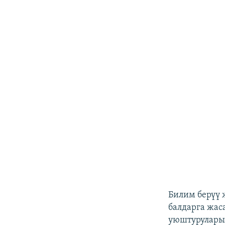
Билим берүү 
балдарга жас
уюштурулары