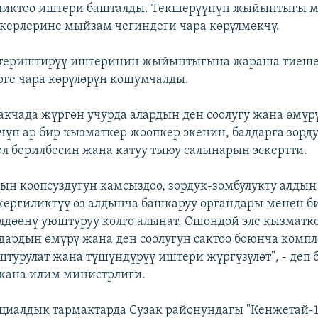
ликтөө иштери башталды. Текшерүүнүн жыйынтыгы м
керлерине мыйзам чегиндеги чара көрүлмөкчү.
териштирүү иштеринин жыйынтыгына жараша тиеше
ге чара көрүлөрүн кошумчалды.
бакчада жүргөн учурда алардын ден соолугу жана өмүр
үчүн ар бир кызматкер жоопкер экенин, балдарга зорд
ол берилбесин жана катуу тыюу салынарын эскертти.
нын коопсуздугун камсыздоо, зордук-зомбулукту алдын
ергиликтүү өз алдынча башкаруу органдары менен б
лдөөнү уюштуруу колго алынат. Ошондой эле кызматк
дардын өмүрү жана ден соолугун сактоо боюнча компл
штурулат жана түшүндүрүү иштери жүргүзүлөт", - деп
жана илим министрлиги.
оциалдык тармактарда Сузак районундагы "Кенжетай-1