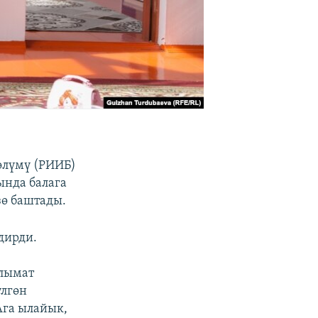
өлүмү (РИИБ)
ында балага
зө баштады.
дирди.
алымат
үлгөн
Ага ылайык,