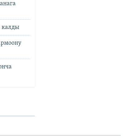
канага
а калды
армоону
юнча