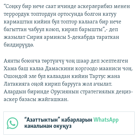
“Соңку бир нече саат ичинде аскерлерибиз менен
террордук топтордун ортосунда болгон катуу
кармаштан кийин бул топтор калаага бир нече
багыттан чабуул коюп, кирип барышты”,- деп
жазылат Сирия армиясы 5-декабрда тараткан
билдирүүдө.
Аянты боюнча төртүнчү чоң шаар деп эсептелген
Хама баш калаа Дамаскини коргоодо мааниси чоң.
Ошондой эле бул калаадан кийин Тартус жана
Латакияга оңой кирип барууга жол ачылат.
Алардын биринде Орусиянын стратегиялык деңиз-
аскер базасы жайгашкан.
“Азаттыктын” кабарларын
WhatsApp
каналынан окуңуз