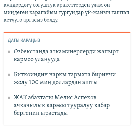
күндөрдөгү согуштук аракеттерден улам он
миңдеген карапайым тургундар үй-жайын таштап
кетүүгө аргасыз болду.
ДАГЫ КАРАҢЫЗ
Өзбекстанда аткаминерлерди жапырт
кармоо уланууда
Биткоиндин наркы тарыхта биринчи
жолу 100 миң доллардан ашты
ЖАК абактагы Мелис Аспеков
ачкачылык кармоо тууралуу кабар
бергенин ырастады