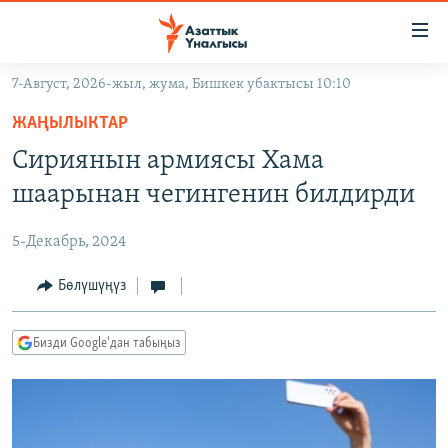
Линктер
Мазмунга
өтүңүз
7-Август, 2026-жыл, жума, Бишкек убактысы 10:10
Навигацияга
ЖАҢЫЛЫКТАР
өтүңүз
ЖАҢЫЛЫКТАР
КЫРГЫЗСТАН
Издөөгө
Сириянын армиясы Хама
салыңыз
ДҮЙНӨ
КЫРГЫЗСТАН
шаарынан чегингенин билдирди
УКРАИНА
САЯСАТ
ДҮЙНӨ
5-Декабрь, 2024
АТАЙЫН ИЛИКТӨӨ
ЭКОНОМИКА
БОРБОР АЗИЯ
ТВ ПРОГРАММАЛАР
Бөлүшүңүз
МАДАНИЯТ
ПОДКАСТ
БҮГҮН АЗАТТЫКТА
Бизди Google'дан табыңыз
ӨЗГӨЧӨ ПИКИР
ЭКСПЕРТТЕР ТАЛДАЙТ
БИЗ ЖАНА ДҮЙНӨ
Русский
ДАНИСТЕ