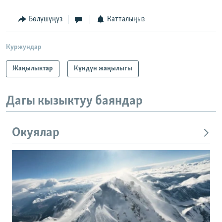
Бөлүшүңүз
Катталыңыз
Куржундар
Жаңылыктар
Күндүн жаңылыгы
Дагы кызыктуу баяндар
Окуялар