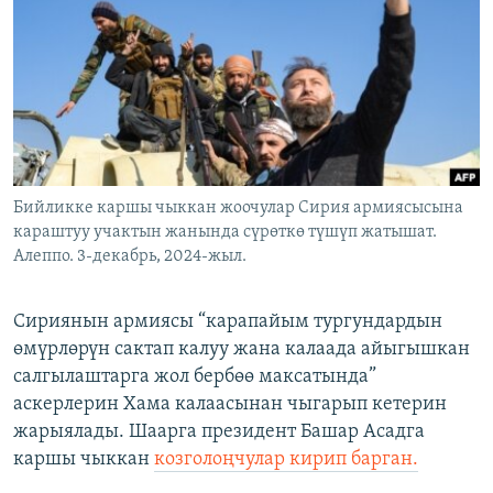
ОНЛАЙН ШЕРИНЕ
ЭЖЕ-СИҢДИЛЕР
АЗАТТЫК+
ЫҢГАЙСЫЗ СУРООЛОР
ЭЕ/АРнун бардык сайттары
Бийликке каршы чыккан жоочулар Сирия армиясысына
караштуу учактын жанында сүрөткө түшүп жатышат.
Алеппо. 3-декабрь, 2024-жыл.
Сириянын армиясы “карапайым тургундардын
өмүрлөрүн сактап калуу жана калаада айыгышкан
салгылаштарга жол бербөө максатында”
аскерлерин Хама калаасынан чыгарып кетерин
жарыялады. Шаарга президент Башар Асадга
каршы чыккан
козголоңчулар кирип барган.