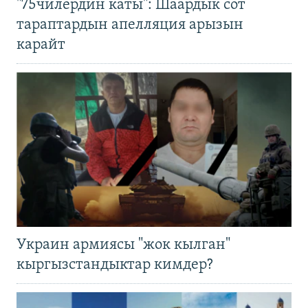
"75чилердин каты": Шаардык сот
тараптардын апелляция арызын
карайт
Украин армиясы "жок кылган"
кыргызстандыктар кимдер?