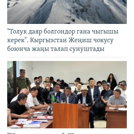
"Толук даяр болгондор гана чыгышы
керек". Кыргызстан Жеңиш чокусу
боюнча жаңы талап сунуштады