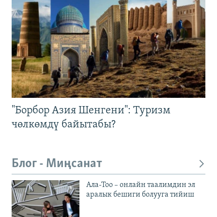
"Борбор Азия Шенгени": Туризм
чөлкөмдү байытабы?
Блог - Миңсанат
Ала-Тоо – онлайн таалимдин эл
аралык бешиги болууга тийиш