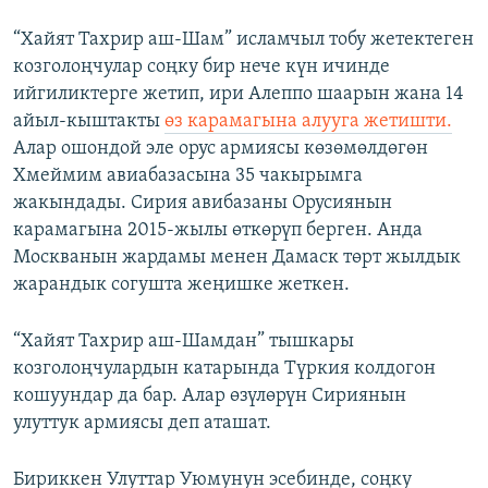
“Хайят Тахрир аш-Шам” исламчыл тобу жетектеген
козголоңчулар соңку бир нече күн ичинде
ийгиликтерге жетип, ири Алеппо шаарын жана 14
айыл-кыштакты
өз карамагына алууга жетишти.
Алар ошондой эле орус армиясы көзөмөлдөгөн
Хмеймим авиабазасына 35 чакырымга
жакындады. Сирия авибазаны Орусиянын
карамагына 2015-жылы өткөрүп берген. Анда
Москванын жардамы менен Дамаск төрт жылдык
жарандык согушта жеңишке жеткен.
“Хайят Тахрир аш-Шамдан” тышкары
козголоңчулардын катарында Түркия колдогон
кошуундар да бар. Алар өзүлөрүн Сириянын
улуттук армиясы деп аташат.
Бириккен Улуттар Уюмунун эсебинде, соңку