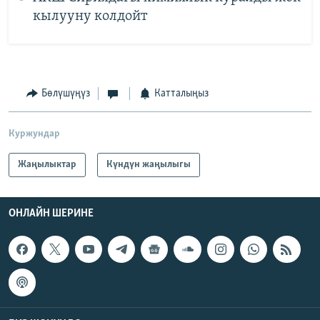
кылууну колдойт
Бөлүшүңүз
Катталыңыз
Куржундар
Жаңылыктар
Күндүн жаңылыгы
ОНЛАЙН ШЕРИНЕ