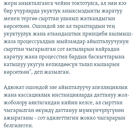
жери аныкталганга чейин токтотулса, ал эми кээ
бир учурларда укуктук аныксыздыкты жаратуу
менен тергөө сырттан уланып жаткандыгын
көрсөткөн. Ошондой эле ал тараптардын тең
укуктуулук жана атаандаштык принциби кылмыш-
жаза процессуалдык мыйзамдар айыпталуучунун
сырттан чыгарылган сот актыларын кайрадан
каратуу жана процесстин бардык баскычтарына
катышуу укугун кепилдөөсүн талап кылаарын
көрсөткөн", деп жазылган.
Адвокат ошондой эле айыпталуучу апелляциялык
жана кассациялык инстанцияларда даттануу жол-
жоболору аяктагандан кийин келсе, ал сырттан
чыгарылган өкүмдү даттануу мүмкүнчүлүгүнөн
ажыраганы - сот адилеттигин жокко чыгарарын
белгилеген.