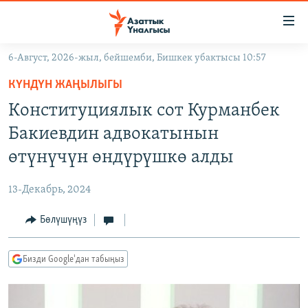
Линктер
Мазмунга
өтүңүз
6-Август, 2026-жыл, бейшемби, Бишкек убактысы 10:57
Навигацияга
ЖАҢЫЛЫКТАР
өтүңүз
КҮНДҮН ЖАҢЫЛЫГЫ
КЫРГЫЗСТАН
Издөөгө
Конституциялык сот Курманбек
салыңыз
ДҮЙНӨ
КЫРГЫЗСТАН
Бакиевдин адвокатынын
УКРАИНА
САЯСАТ
ДҮЙНӨ
өтүнүчүн өндүрүшкө алды
АТАЙЫН ИЛИКТӨӨ
ЭКОНОМИКА
БОРБОР АЗИЯ
13-Декабрь, 2024
ТВ ПРОГРАММАЛАР
МАДАНИЯТ
Бөлүшүңүз
ПОДКАСТ
БҮГҮН АЗАТТЫКТА
ӨЗГӨЧӨ ПИКИР
ЭКСПЕРТТЕР ТАЛДАЙТ
Бизди Google'дан табыңыз
БИЗ ЖАНА ДҮЙНӨ
Русский
ДАНИСТЕ