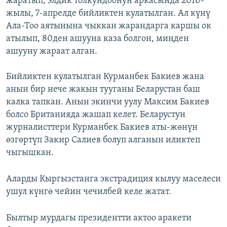
жаратып, элдик толкундоонун аркасында 2010-
жылы, 7-апрелде бийликтен кулатылган. Ал күнү
Ала-Тоо аятынына чыккан жарандарга каршы ок
атылып, 80ден ашууна каза болгон, миңден
ашууну жараат алган.
Бийликтен кулатылган Курманбек Бакиев жана
анын бир нече жакын тууганы Беларустан баш
калка тапкан. Анын экинчи уулу Максим Бакиев
болсо Британияда жашап келет. Беларустун
журналисттери Курманбек Бакиев аты-жөнүн
өзгөртүп Закир Салиев болуп алганын иликтеп
чыгышкан.
Аларды Кыргызстанга экстрадиция кылуу маселеси
ушул күнгө чейин чечилбей келе жатат.
Былтыр мурдагы президентти актоо аракети