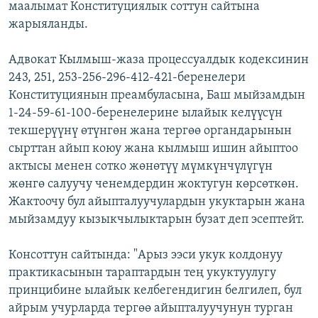
маалымат Конституциялык соттун сайтына
жарыяланды.
Адвокат Кылмыш-жаза процессуалдык кодексинин
243, 251, 253-256-296-412-421-беренелери
Конституциянын преамбуласына, Баш мыйзамдын
1-24-59-61-100-беренелерине ылайык келүүсүн
текшерүүнү өтүнгөн жана тергөө органдарынын
сырттан айып коюу жана кылмыш ишин айыптоо
актысы менен сотко жөнөтүү мүмкүнчүлүгүн
жөнгө салуучу ченемдердин жоктугун көрсөткөн.
Жактоочу бул айыпталуучулардын укуктарын жана
мыйзамдуу кызыкчылыктарын бузат деп эсептейт.
Консоттун сайтында: "Арыз ээси укук колдонуу
практикасынын тараптардын тең укуктуулугу
принцибине ылайык келбегендигин белгилеп, бул
айрым учурларда тергөө айыпталуучунун турган