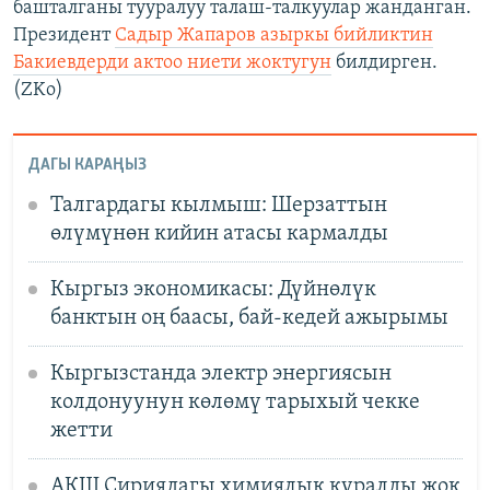
башталганы тууралуу талаш-талкуулар жанданган.
Президент
Садыр Жапаров азыркы бийликтин
Бакиевдерди актоо ниети жоктугун
билдирген.
(ZKo)
ДАГЫ КАРАҢЫЗ
Талгардагы кылмыш: Шерзаттын
өлүмүнөн кийин атасы кармалды
Кыргыз экономикасы: Дүйнөлүк
банктын оң баасы, бай-кедей ажырымы
Кыргызстанда электр энергиясын
колдонуунун көлөмү тарыхый чекке
жетти
АКШ Сириядагы химиялык куралды жок