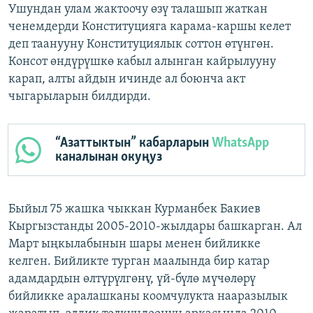
Ушундан улам жактоочу өзү талашып жаткан
ченемдерди Конституцияга карама-каршы келет
деп таанууну Конституциялык соттон өтүнгөн.
Консот өндүрүшкө кабыл алынган кайрылууну
карап, алты айдын ичинде ал боюнча акт
чыгарыларын билдирди.
“Азаттыктын” кабарларын
WhatsApp
каналынан окуңуз
Быйыл 75 жашка чыккан Курманбек Бакиев
Кыргызстанды 2005-2010-жылдары башкарган. Ал
Март ыңкылабынын шары менен бийликке
келген. Бийликте турган маалында бир катар
адамдардын өлтүрүлгөнү, үй-бүлө мүчөлөрү
бийликке аралашканы коомчулукта нааразылык