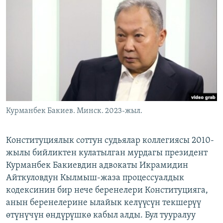
ОНЛАЙН ШЕРИНЕ
ЭЖЕ-СИҢДИЛЕР
АЗАТТЫК+
ЫҢГАЙСЫЗ СУРООЛОР
ЭЕ/АРнун бардык сайттары
Курманбек Бакиев. Минск. 2023-жыл.
Конституциялык соттун судьялар коллегиясы 2010-
жылы бийликтен кулатылган мурдагы президент
Курманбек Бакиевдин адвокаты Икрамидин
Айткуловдун Кылмыш-жаза процессуалдык
кодексинин бир нече беренелери Конституцияга,
анын беренелерине ылайык келүүсүн текшерүү
өтүнүчүн өндүрүшкө кабыл алды. Бул тууралуу