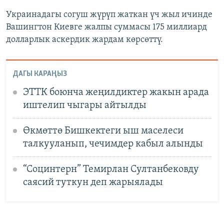
Украинадагы согуш жүрүп жаткан үч жыл ичинде
Вашингтон Киевге жалпы суммасы 175 миллиард
долларлык аскердик жардам көрсөттү.
ДАГЫ КАРАҢЫЗ
ЭТТК боюнча жеңилдиктер жакын арада
иштелип чыгары айтылды
Өкмөттө Бишкектеги ыш маселеси
талкууланып, чечимдер кабыл алынды
“Социнтерн” Темирлан Султанбековду
саясий туткун деп жарыялады