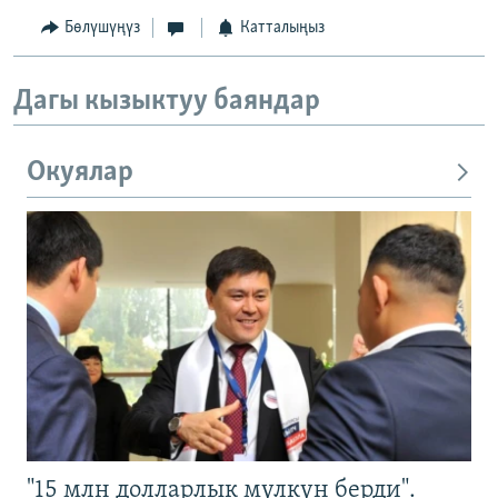
Бөлүшүңүз
Катталыңыз
Дагы кызыктуу баяндар
Окуялар
"15 млн долларлык мүлкүн берди".