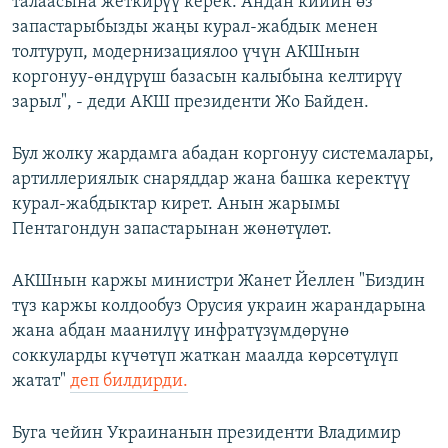
талаасына жеткирүү керек. Андан кийин өз
запастарыбызды жаңы курал-жабдык менен
толтуруп, модернизациялоо үчүн АКШнын
коргонуу-өндүрүш базасын калыбына келтирүү
зарыл", - деди АКШ президенти Жо Байден.
Бул жолку жардамга абадан коргонуу системалары,
артиллериялык снаряддар жана башка керектүү
курал-жабдыктар кирет. Анын жарымы
Пентагондун запастарынан жөнөтүлөт.
АКШнын каржы министри Жанет Йеллен "Биздин
түз каржы колдообуз Орусия украин жарандарына
жана абдан маанилүү инфратүзүмдөрүнө
соккуларды күчөтүп жаткан маалда көрсөтүлүп
жатат"
деп билдирди.
Буга чейин Украинанын президенти Владимир