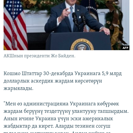
ОНЛАЙН ШЕРИНЕ
ЭЖЕ-СИҢДИЛЕР
АЗАТТЫК+
ЫҢГАЙСЫЗ СУРООЛОР
ЭЕ/АРнун бардык сайттары
АКШнын президенти Жо Байден.
Кошмо Штаттар 30-декабрда Украинага 5,9 млрд
долларлык аскердик жардам көрсөтөрүн
жарыялады.
"Мен өз администрацияма Украинага көбүрөөк
жардам берүүнү тездетүүнү улантууну тапшырдым.
Анын ичине Украина үчүн эски америкалык
жабдыктар да кирет. Аларды тезинен согуш