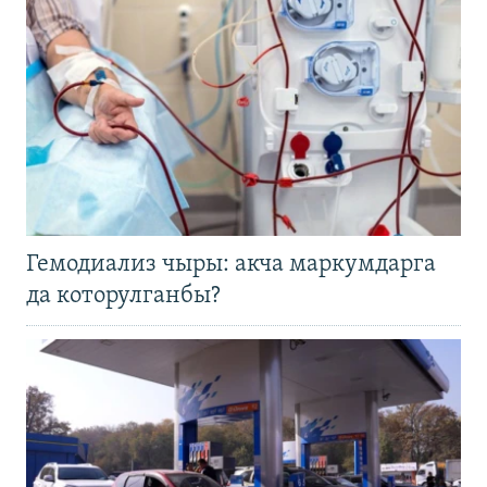
Гемодиализ чыры: акча маркумдарга
да которулганбы?