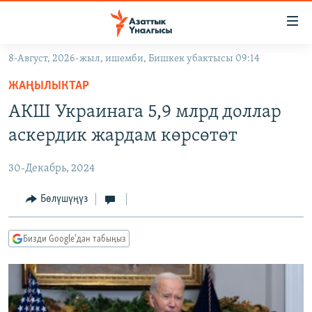
Линктер
Мазмунга
өтүңүз
8-Август, 2026-жыл, ишемби, Бишкек убактысы 09:14
Навигацияга
ЖАҢЫЛЫКТАР
өтүңүз
ЖАҢЫЛЫКТАР
КЫРГЫЗСТАН
Издөөгө
АКШ Украинага 5,9 млрд доллар
салыңыз
ДҮЙНӨ
КЫРГЫЗСТАН
аскердик жардам көрсөтөт
УКРАИНА
САЯСАТ
ДҮЙНӨ
30-Декабрь, 2024
АТАЙЫН ИЛИКТӨӨ
ЭКОНОМИКА
БОРБОР АЗИЯ
ТВ ПРОГРАММАЛАР
Бөлүшүңүз
МАДАНИЯТ
ПОДКАСТ
БҮГҮН АЗАТТЫКТА
Бизди Google'дан табыңыз
ӨЗГӨЧӨ ПИКИР
ЭКСПЕРТТЕР ТАЛДАЙТ
БИЗ ЖАНА ДҮЙНӨ
Русский
ДАНИСТЕ