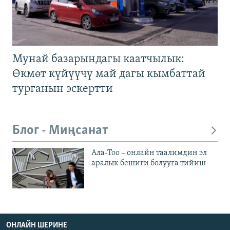
Мунай базарындагы каатчылык:
Өкмөт күйүүчү май дагы кымбаттай
турганын эскертти
Блог - Миңсанат
Ала-Тоо – онлайн таалимдин эл
аралык бешиги болууга тийиш
ОНЛАЙН ШЕРИНЕ