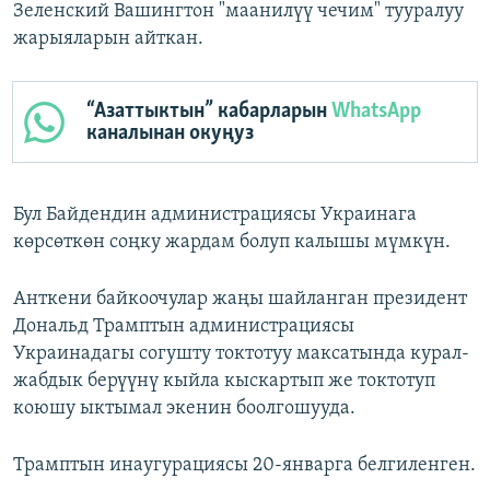
Зеленский Вашингтон "маанилүү чечим" тууралуу
жарыяларын айткан.
“Азаттыктын” кабарларын
WhatsApp
каналынан окуңуз
Бул Байдендин администрациясы Украинага
көрсөткөн соңку жардам болуп калышы мүмкүн.
Анткени байкоочулар жаңы шайланган президент
Дональд Трамптын администрациясы
Украинадагы согушту токтотуу максатында курал-
жабдык берүүнү кыйла кыскартып же токтотуп
коюшу ыктымал экенин боолгошууда.
Трамптын инаугурациясы 20-январга белгиленген.