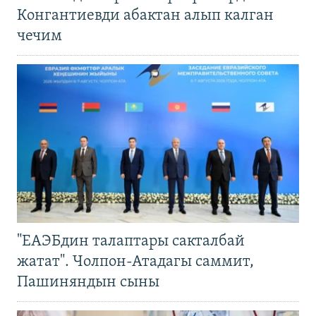
Конгантиевди абактан алып калган
чечим
"ЕАЭБдин талаптары сакталбай
жатат". Чолпон-Атадагы саммит,
Пашиняндын сыны