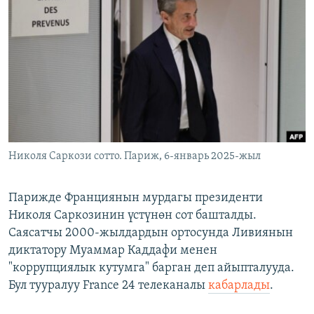
ОНЛАЙН ШЕРИНЕ
ЭЖЕ-СИҢДИЛЕР
АЗАТТЫК+
ЫҢГАЙСЫЗ СУРООЛОР
ЭЕ/АРнун бардык сайттары
Николя Саркози сотто. Париж, 6-январь 2025-жыл
Парижде Франциянын мурдагы президенти
Николя Саркозинин үстүнөн сот башталды.
Саясатчы 2000-жылдардын ортосунда Ливиянын
диктатору Муаммар Каддафи менен
"коррупциялык кутумга" барган деп айыпталууда.
Бул тууралуу France 24 телеканалы
кабарлады
.