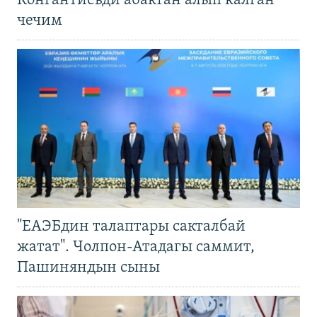
Конгантиевди абактан алып калган
чечим
"ЕАЭБдин талаптары сакталбай
жатат". Чолпон-Атадагы саммит,
Пашиняндын сыны