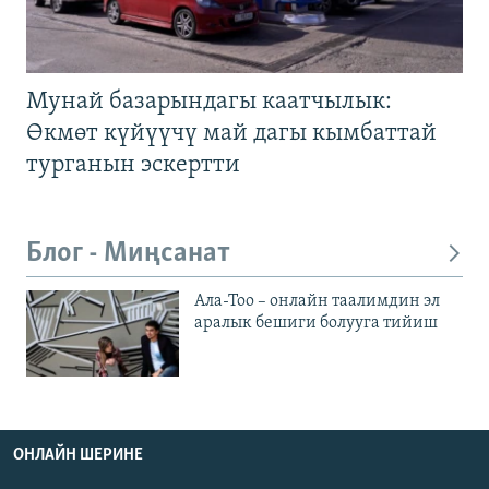
Мунай базарындагы каатчылык:
Өкмөт күйүүчү май дагы кымбаттай
турганын эскертти
Блог - Миңсанат
Ала-Тоо – онлайн таалимдин эл
аралык бешиги болууга тийиш
ОНЛАЙН ШЕРИНЕ