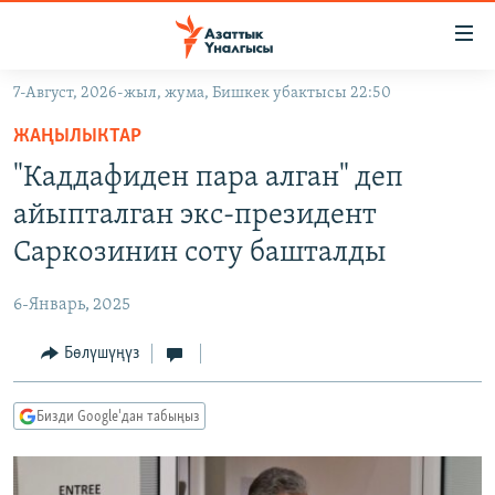
Линктер
Мазмунга
өтүңүз
7-Август, 2026-жыл, жума, Бишкек убактысы 22:50
Навигацияга
ЖАҢЫЛЫКТАР
өтүңүз
ЖАҢЫЛЫКТАР
КЫРГЫЗСТАН
Издөөгө
"Каддафиден пара алган" деп
салыңыз
ДҮЙНӨ
КЫРГЫЗСТАН
айыпталган экс-президент
УКРАИНА
САЯСАТ
ДҮЙНӨ
Саркозинин соту башталды
АТАЙЫН ИЛИКТӨӨ
ЭКОНОМИКА
БОРБОР АЗИЯ
6-Январь, 2025
ТВ ПРОГРАММАЛАР
МАДАНИЯТ
Бөлүшүңүз
ПОДКАСТ
БҮГҮН АЗАТТЫКТА
ӨЗГӨЧӨ ПИКИР
ЭКСПЕРТТЕР ТАЛДАЙТ
Бизди Google'дан табыңыз
БИЗ ЖАНА ДҮЙНӨ
Русский
ДАНИСТЕ