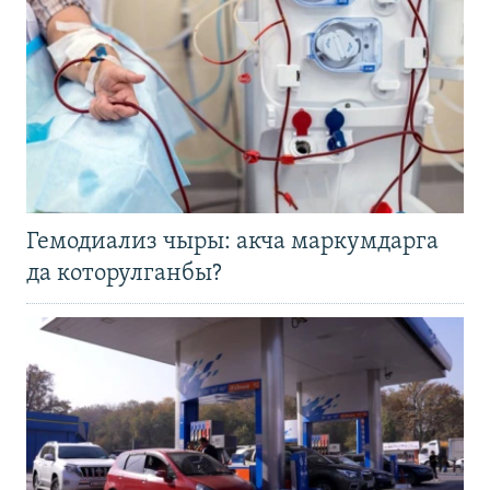
Гемодиализ чыры: акча маркумдарга
да которулганбы?