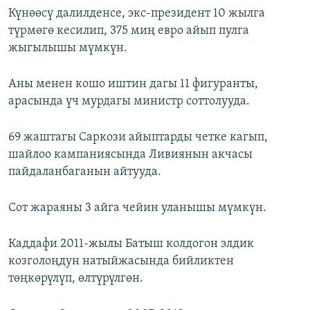
Күнөөсү далилденсе, экс-президент 10 жылга
түрмөгө кесилип, 375 миң евро айып пулга
жыгылышы мүмкүн.
Аны менен кошо иштин дагы 11 фигуранты,
арасында үч мурдагы министр соттолууда.
69 жаштагы Саркози айыптарды четке кагып,
шайлоо кампаниясында Ливиянын акчасы
пайдаланбаганын айтууда.
Сот жараяны 3 айга чейин уланышы мүмкүн.
Каддафи 2011-жылы Батыш колдогон элдик
козголоңдун натыйжасында бийликтен
төңкөрүлүп, өлтүрүлгөн.