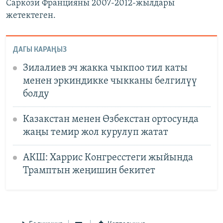
Cаркози Францияны 2007-2012-жылдары
жетектеген.
ДАГЫ КАРАҢЫЗ
Зилалиев эч жакка чыкпоо тил каты
менен эркиндикке чыкканы белгилүү
болду
Казакстан менен Өзбекстан ортосунда
жаңы темир жол курулуп жатат
АКШ: Харрис Конгресстеги жыйында
Трамптын жеңишин бекитет