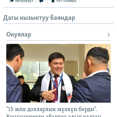
Бөлүшүңүз
Катталыңыз
Дагы кызыктуу баяндар
Окуялар
"15 млн долларлык мүлкүн берди".