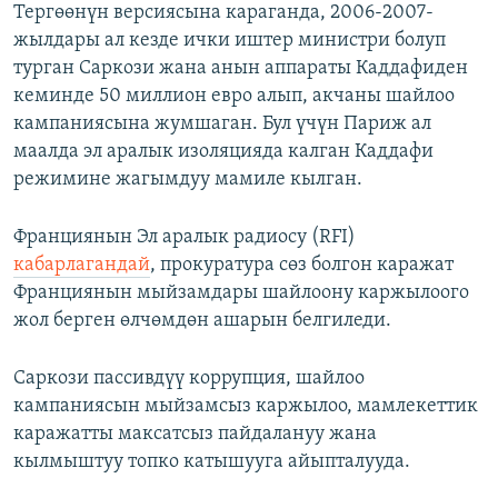
Тергөөнүн версиясына караганда, 2006-2007-
жылдары ал кезде ички иштер министри болуп
турган Саркози жана анын аппараты Каддафиден
кеминде 50 миллион евро алып, акчаны шайлоо
кампаниясына жумшаган. Бул үчүн Париж ал
маалда эл аралык изоляцияда калган Каддафи
режимине жагымдуу мамиле кылган.
Франциянын Эл аралык радиосу (RFI)
кабарлагандай
, прокуратура сөз болгон каражат
Франциянын мыйзамдары шайлоону каржылоого
жол берген өлчөмдөн ашарын белгиледи.
Саркози пассивдүү коррупция, шайлоо
кампаниясын мыйзамсыз каржылоо, мамлекеттик
каражатты максатсыз пайдалануу жана
кылмыштуу топко катышууга айыпталууда.