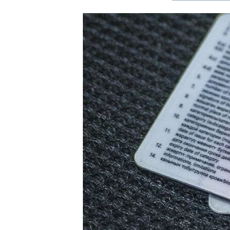
ЭЖЕ-СИҢДИЛЕР
АЗАТТЫК+
ЫҢГАЙСЫЗ СУРООЛОР