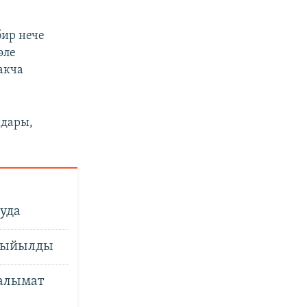
бир нече
эле
акча
ндары,
уда
 кыйылды
аалымат