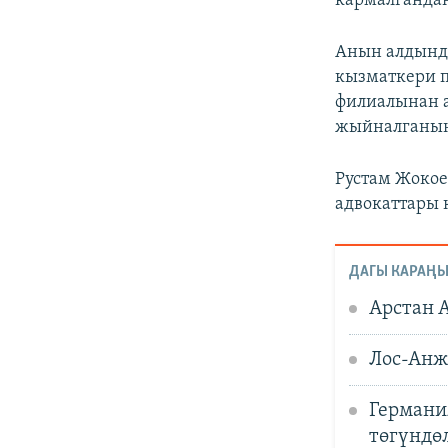
кармалганда
Анын алдында
кызматкери п
филиалынан а
жыйналганын
Рустам Жоко
адвокаттары 
ДАГЫ КАРАҢЫ
Арстан 
Лос-Анж
Германи
төгүндө