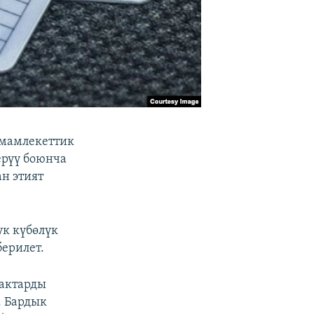
 мамлекеттик
ерүү боюнча
н этият
ук күбөлүк
ерилет.
нактарды
. Бардык