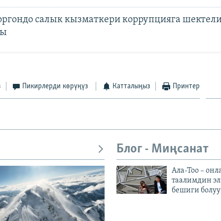
оргондо салык кызматкери коррупцияга шектел
ды
з
Пикирлерди көрүңүз
Катталыңыз
Принтер
Блог - Миңсанат
Ала-Тоо – онл
таалимдин эл
бешиги болуу