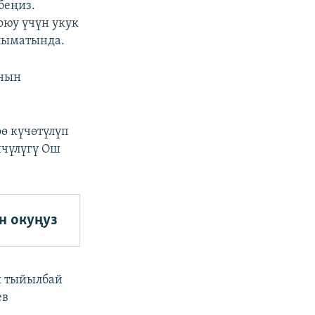
беңиз.
оюу үчүн укук
лыматында.
анын
ө күчөтүлүп
нчүлүгү Ош
н окуңуз
я тыйылбай
ев