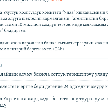
н кийин берген маегинде
айткан.
 Улуттук коопсуздук комитети “Унаа” ишканасынын 
ара алууга шектелип кармалганын, “агенттиктин бир 
й сайын 10 миллион сомдун тегерегинде мыйзамсыз 
” билдирген.
евдин жана кармалган башка кызматкерлердин жакы
комментарий берген эмес. (TAb)
З
Алайдын өлүмү боюнча соттук териштирүү улану
елестеги өрттө бери дегенде 24 адамдын өмүрү
я Украинага жардамды бөгөттөгөнү тууралуу м
лдү