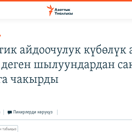
Р
тик айдоочулук күбөлүк
 деген шылуундардан са
га чакырды
з
Пикирлерди көрүңүз
ан табыңыз