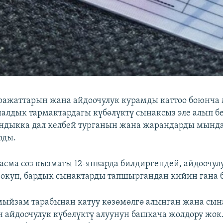
ражаттарын жана айдоочулук курамды каттоо боюнча
иалдык тармактардагы күбөлүктү сынаксыз эле алып б
ндыкка дал келбей турганын жана жарандарды мында
рды.
сма сөз кызматы 12-январда билдиргендей, айдоочул
 окуп, бардык сынактарды тапшыргандан кийин гана б
 мыйзам тарабынан катуу көзөмөлгө алынган жана сы
 айдоочулук күбөлүктү алуунун башкача жолдору жок