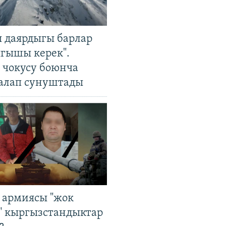
 даярдыгы барлар
ыгышы керек".
чокусу боюнча
алап сунуштады
 армиясы "жок
" кыргызстандыктар