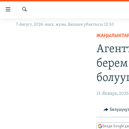
Линктер
Мазмунга
өтүңүз
Издөө
7-Август, 2026-жыл, жума, Бишкек убактысы 12:50
ЖАҢЫЛЫКТАР
Навигацияга
өтүңүз
ЖАҢЫЛЫКТА
КЫРГЫЗСТАН
Издөөгө
Агент
ДҮЙНӨ
КЫРГЫЗСТАН
салыңыз
УКРАИНА
САЯСАТ
ДҮЙНӨ
берем
АТАЙЫН ИЛИКТӨӨ
ЭКОНОМИКА
БОРБОР АЗИЯ
болуу
ТВ ПРОГРАММАЛАР
МАДАНИЯТ
ПОДКАСТ
БҮГҮН АЗАТТЫКТА
13-Январь, 2025
ӨЗГӨЧӨ ПИКИР
ЭКСПЕРТТЕР ТАЛДАЙТ
БИЗ ЖАНА ДҮЙНӨ
Бөлүшүңү
ДАНИСТЕ
Бизди Google'д