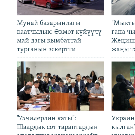
Мунай базарындагы
"Мыкты
каатчылык: Өкмөт күйүүчү
гана ч
май дагы кымбаттай
Жеңиш 
турганын эскертти
жаңы т
"75чилердин каты":
Украин
Шаардык сот тараптардын
кылган