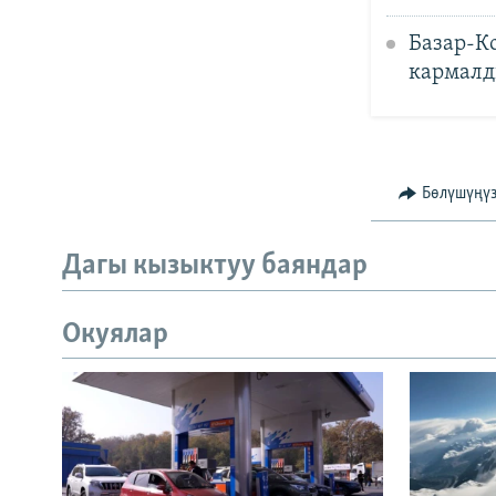
Базар-К
кармал
Бөлүшүңү
Дагы кызыктуу баяндар
Окуялар