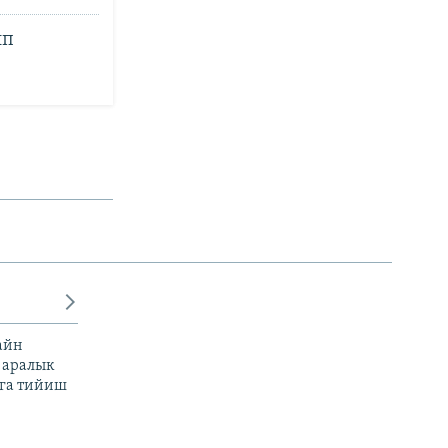
ип
айн
 аралык
га тийиш