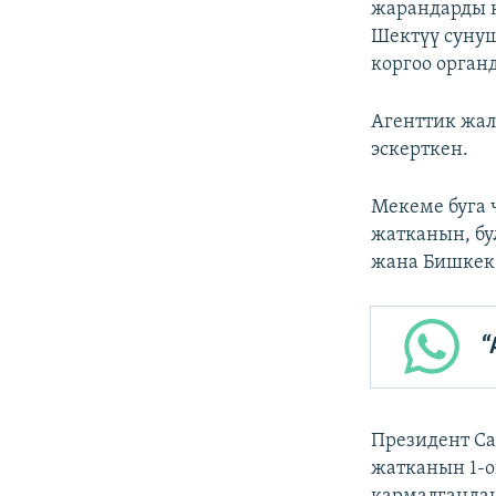
жарандарды к
Шектүү сунуш
коргоо орган
Агенттик жал
эскерткен.
Мекеме буга 
жатканын, бу
жана Бишкек
“
Президент Са
жатканын 1-о