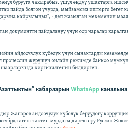
өңүл бурууга чакырабыз, ушул өңдүү ушактарга ишен
тар пайда болгон учурда, мыйзамсыз иштерге бөгөт к
дарына кайрылыңыз”, - деп жазылган мекеменин маа
ган документти пайдалануу үчүн оор чаралар каралг
чейин айдоочулук күбөлүк үчүн сынактарды көзөмөлдө
л процессин жүрүшүн онлайн режимде байкоо мүмкү
 шаарларында киргизилгенин билдирген.
Азаттыктын” кабарларын
WhatsApp
каналына
дыр Жапаров айдоочулук күбөлүк берүүдөгү коррупци
ктябрда агенттиктин мурдагы директору Руслан Жоко