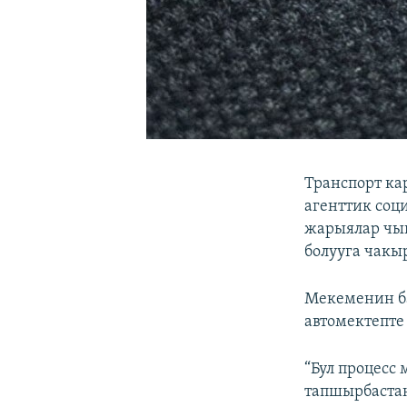
Транспорт ка
агенттик соц
жарыялар чы
болууга чакы
Мекеменин ба
автомектепте
“Бул процесс
тапшырбастан