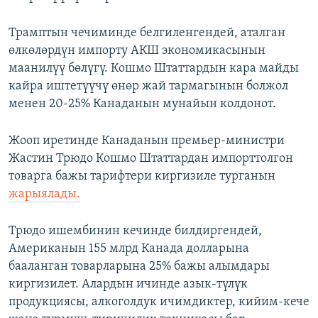
Трамптын чечиминде белгиленгендей, аталган
өлкөлөрдүн импорту АКШ экономикасынын
маанилүү бөлүгү. Кошмо Штаттардын кара майды
кайра иштетүүчү өнөр жай тармагынын болжол
менен 20-25% Канаданын мунайын колдонот.
Жооп иретинде Канаданын премьер-министри
Жастин Трюдо Кошмо Штаттардан импорттолгон
товарга бажы тарифтери киргизиле турганын
жарыялады.
Трюдо ишембинин кечинде билдиргендей,
Американын 155 млрд Канада долларына
бааланган товарларына 25% бажы алымдары
киргизилет. Алардын ичинде азык-түлүк
продукцияcы, алкоголдук ичимдиктер, кийим-кече