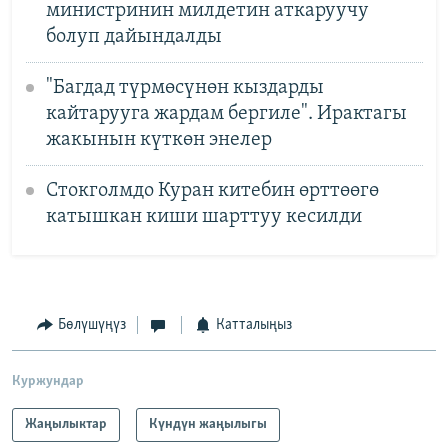
министринин милдетин аткаруучу
болуп дайындалды
"Багдад түрмөсүнөн кыздарды
кайтарууга жардам бергиле". Ирактагы
жакынын күткөн энелер
Стокголмдо Куран китебин өрттөөгө
катышкан киши шарттуу кесилди
Бөлүшүңүз
Катталыңыз
Куржундар
Жаңылыктар
Күндүн жаңылыгы