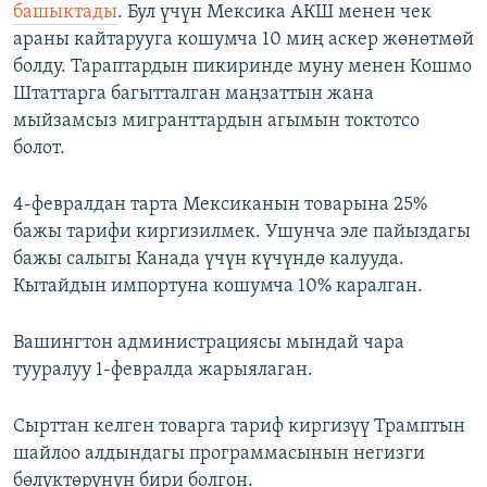
башыктады
. Бул үчүн Мексика АКШ менен чек
араны кайтарууга кошумча 10 миң аскер жөнөтмөй
болду. Тараптардын пикиринде муну менен Кошмо
Штаттарга багытталган маңзаттын жана
мыйзамсыз мигранттардын агымын токтотсо
болот.
4-февралдан тарта Мексиканын товарына 25%
бажы тарифи киргизилмек. Ушунча эле пайыздагы
бажы салыгы Канада үчүн күчүндө калууда.
Кытайдын импортуна кошумча 10% каралган.
Вашингтон администрациясы мындай чара
тууралуу 1-февралда жарыялаган.
Сырттан келген товарга тариф киргизүү Трамптын
шайлоо алдындагы программасынын негизги
бөлүктөрүнүн бири болгон.