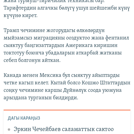
жана турмуш-тиричилик техникасы бар.
Тарифтердин алгачкы бөлүгү ушул шейшемби күнү
күчүнө кирет.
Трамп чечимине жогорудагы өлкөлөрдүн
мыйзамсыз миграцияны ооздуктоо жана фентанил
сыяктуу баңгизаттардын Америкага киришин
токтотуу боюнча убадаларын аткарбай жатканы
себеп болгонун айткан.
Канада менен Мексика бул сыяктуу айыптарды
четке кагып келет. Кытай болсо Кошмо Штаттардын
соңку чечимине каршы Дүйнөлүк соода уюмуна
арыздана турганын билдирди.
ДАГЫ КАРАҢЫЗ
Эркин Чечейбаев саламаттык сактоо