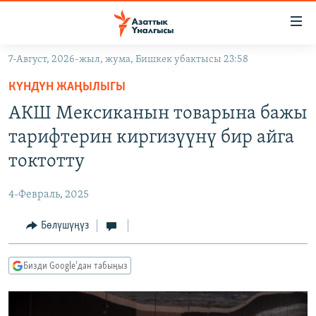
Линктер
Мазмунга
өтүңүз
7-Август, 2026-жыл, жума, Бишкек убактысы 23:58
Навигацияга
ЖАҢЫЛЫКТАР
өтүңүз
КҮНДҮН ЖАҢЫЛЫГЫ
КЫРГЫЗСТАН
Издөөгө
АКШ Мексиканын товарына бажы
салыңыз
ДҮЙНӨ
КЫРГЫЗСТАН
тарифтерин киргизүүнү бир айга
УКРАИНА
САЯСАТ
ДҮЙНӨ
токтотту
АТАЙЫН ИЛИКТӨӨ
ЭКОНОМИКА
БОРБОР АЗИЯ
4-Февраль, 2025
ТВ ПРОГРАММАЛАР
МАДАНИЯТ
Бөлүшүңүз
ПОДКАСТ
БҮГҮН АЗАТТЫКТА
ӨЗГӨЧӨ ПИКИР
ЭКСПЕРТТЕР ТАЛДАЙТ
Бизди Google'дан табыңыз
БИЗ ЖАНА ДҮЙНӨ
Русский
ДАНИСТЕ