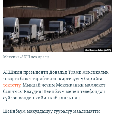
ОНЛАЙН ШЕРИНЕ
ЭЖЕ-СИҢДИЛЕР
АЗАТТЫК+
ЫҢГАЙСЫЗ СУРООЛОР
ЭЕ/АРнун бардык сайттары
Мексика-АКШ чек арасы
АКШнын президенти Дональд Трамп мексикалык
товарга бажы тарифтерин киргизүүнү бир айга
токтотту
. Мындай чечим Мексиканын мамлекет
башчысы Клаудия Шейнбаум менен телефондон
сүйлөшкөндөн кийин кабыл алынды.
Шейнбаум макулдашуу тууралуу маалыматты