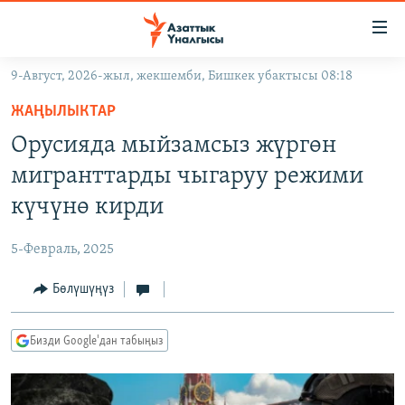
Линктер
Мазмунга
өтүңүз
9-Август, 2026-жыл, жекшемби, Бишкек убактысы 08:18
Навигацияга
ЖАҢЫЛЫКТАР
өтүңүз
ЖАҢЫЛЫКТАР
КЫРГЫЗСТАН
Издөөгө
Орусияда мыйзамсыз жүргөн
салыңыз
ДҮЙНӨ
КЫРГЫЗСТАН
мигранттарды чыгаруу режими
УКРАИНА
САЯСАТ
ДҮЙНӨ
күчүнө кирди
АТАЙЫН ИЛИКТӨӨ
ЭКОНОМИКА
БОРБОР АЗИЯ
5-Февраль, 2025
ТВ ПРОГРАММАЛАР
МАДАНИЯТ
Бөлүшүңүз
ПОДКАСТ
БҮГҮН АЗАТТЫКТА
ӨЗГӨЧӨ ПИКИР
ЭКСПЕРТТЕР ТАЛДАЙТ
Бизди Google'дан табыңыз
БИЗ ЖАНА ДҮЙНӨ
Русский
ДАНИСТЕ