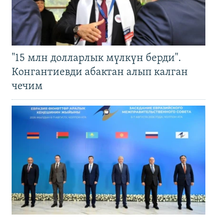
"15 млн долларлык мүлкүн берди".
Конгантиевди абактан алып калган
чечим