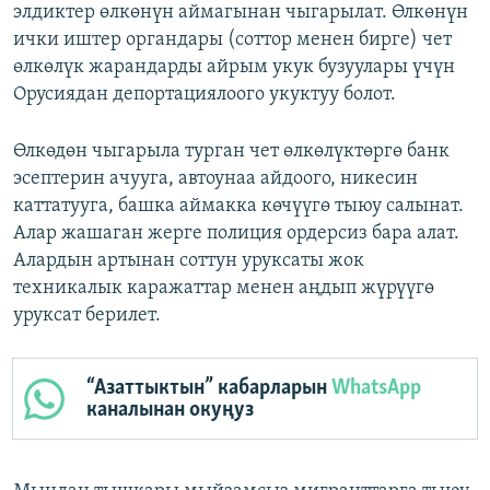
элдиктер өлкөнүн аймагынан чыгарылат. Өлкөнүн
ички иштер органдары (соттор менен бирге) чет
өлкөлүк жарандарды айрым укук бузуулары үчүн
Орусиядан депортациялоого укуктуу болот.
Өлкөдөн чыгарыла турган чет өлкөлүктөргө банк
эсептерин ачууга, автоунаа айдоого, никесин
каттатууга, башка аймакка көчүүгө тыюу салынат.
Алар жашаган жерге полиция ордерсиз бара алат.
Алардын артынан соттун уруксаты жок
техникалык каражаттар менен аңдып жүрүүгө
уруксат берилет.
“Азаттыктын” кабарларын
WhatsApp
каналынан окуңуз