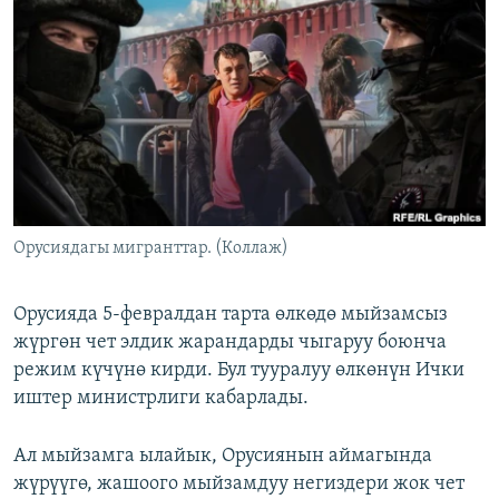
ОНЛАЙН ШЕРИНЕ
ЭЖЕ-СИҢДИЛЕР
АЗАТТЫК+
ЫҢГАЙСЫЗ СУРООЛОР
ЭЕ/АРнун бардык сайттары
Орусиядагы мигранттар. (Коллаж)
Орусияда 5-февралдан тарта өлкөдө мыйзамсыз
жүргөн чет элдик жарандарды чыгаруу боюнча
режим күчүнө кирди. Бул тууралуу өлкөнүн Ички
иштер министрлиги кабарлады.
Ал мыйзамга ылайык, Орусиянын аймагында
жүрүүгө, жашоого мыйзамдуу негиздери жок чет