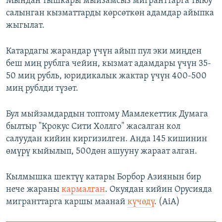
Мындан тышкары мыйзамсыз мигранттарга тыюу
салынган кызматтарды көрсөткөн адамдар айыпка
жыгылат.
Катардагы жарандар үчүн айып пул эки миңден
беш миң рублга чейин, кызмат адамдары үчүн 35-
50 миң рубль, юридикалык жактар үчүн 400-500
миң рублди түзөт.
Бул мыйзамдардын топтому Мамлекеттик Думага
былтыр "Крокус Сити Холлго" жасалган кол
салуудан кийин киргизилген. Анда 145 кишинин
өмүрү кыйылып, 500дөн ашууну жараат алган.
Кылмышка шектүү катары Борбор Азиянын бир
нече жараны
кармалган
. Окуядан кийин Орусияда
мигранттарга каршы маанай
күчөдү
. (AiA)