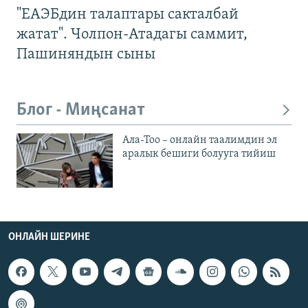
"ЕАЭБдин талаптары сакталбай
жатат". Чолпон-Атадагы саммит,
Пашиняндын сыны
Блог - Миңсанат
Ала-Тоо – онлайн таалимдин эл
аралык бешиги болууга тийиш
ОНЛАЙН ШЕРИНЕ