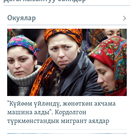
Окуялар
"Күйөөм үйлөндү, жөнөткөн акчама
машина алды". Кордолгон
түркмөнстандык мигрант аялдар