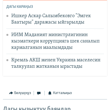
ДАГЫ КАРАҢЫЗ
Ишкер Аскар Салымбековго "Эмгек
Баатыры" даражасы ыйгарылды
ИИМ Маданият министрлигинин
кызматкери коррупцияга шек саналып
кармалганын маалымдады
Кремль АКШ менен Украина маселесин
талкуулап жатканын ырастады
Бөлүшүңүз
Катталыңыз
Дагы кызыктуу баяндар