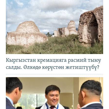
Кыргызстан кремацияга расмий тыюу
салды. Өлкөдө көрүстөн жетиштүүбү?