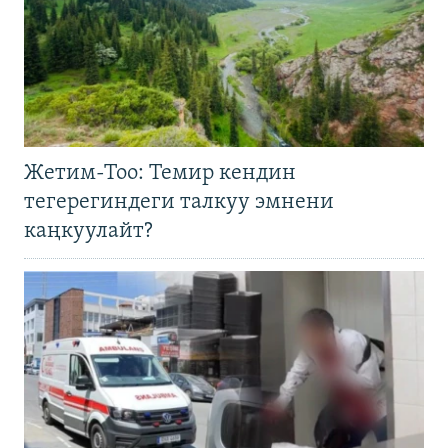
Жетим-Тоо: Темир кендин
тегерегиндеги талкуу эмнени
каңкуулайт?