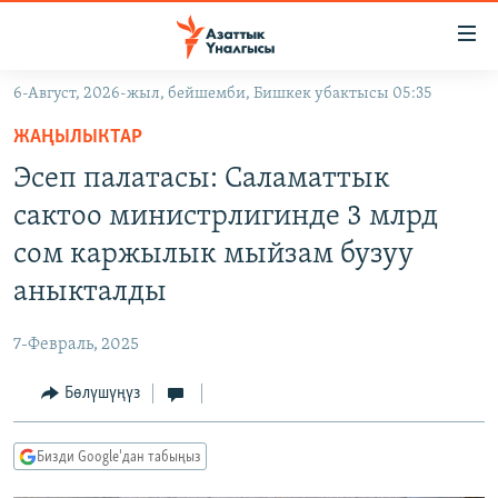
Линктер
Мазмунга
өтүңүз
6-Август, 2026-жыл, бейшемби, Бишкек убактысы 05:35
Навигацияга
ЖАҢЫЛЫКТАР
өтүңүз
ЖАҢЫЛЫКТАР
КЫРГЫЗСТАН
Издөөгө
Эсеп палатасы: Саламаттык
салыңыз
ДҮЙНӨ
КЫРГЫЗСТАН
сактоо министрлигинде 3 млрд
УКРАИНА
САЯСАТ
ДҮЙНӨ
сом каржылык мыйзам бузуу
АТАЙЫН ИЛИКТӨӨ
ЭКОНОМИКА
БОРБОР АЗИЯ
аныкталды
ТВ ПРОГРАММАЛАР
МАДАНИЯТ
7-Февраль, 2025
ПОДКАСТ
БҮГҮН АЗАТТЫКТА
Бөлүшүңүз
ӨЗГӨЧӨ ПИКИР
ЭКСПЕРТТЕР ТАЛДАЙТ
БИЗ ЖАНА ДҮЙНӨ
Русский
Бизди Google'дан табыңыз
ДАНИСТЕ