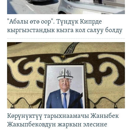
"Абалы өтө оор". Түндүк Кипрде
кыргызстандык кызга кол салуу болду
Көрүнүктүү тарыхнаамачы Жаныбек
Жакыпбековдун жаркын элесине