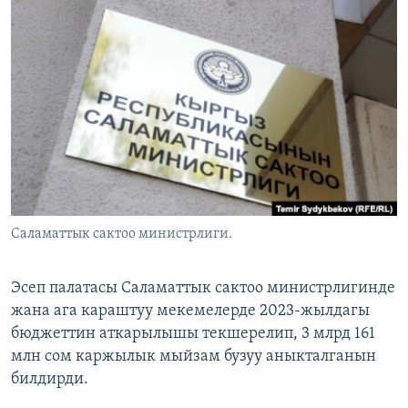
ОНЛАЙН ШЕРИНЕ
ЭЖЕ-СИҢДИЛЕР
АЗАТТЫК+
ЫҢГАЙСЫЗ СУРООЛОР
ЭЕ/АРнун бардык сайттары
Саламаттык сактоо министрлиги.
Эсеп палатасы Саламаттык сактоо министрлигинде
жана ага караштуу мекемелерде 2023-жылдагы
бюджеттин аткарылышы текшерелип, 3 млрд 161
млн сом каржылык мыйзам бузуу аныкталганын
билдирди.