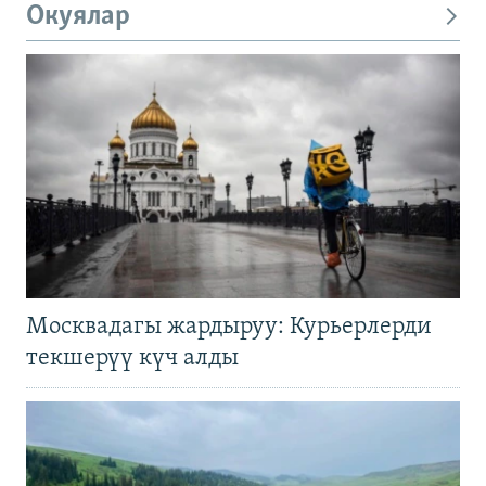
Окуялар
Москвадагы жардыруу: Курьерлерди
текшерүү күч алды