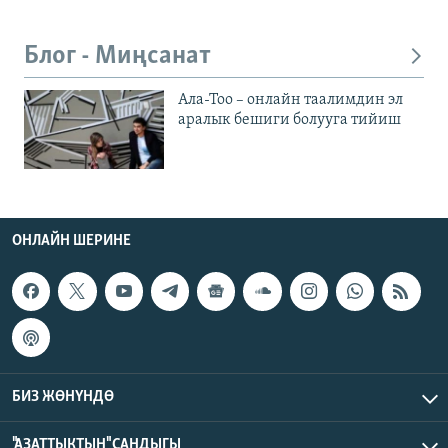
Блог - Миңсанат
Ала-Тоо – онлайн таалимдин эл
аралык бешиги болууга тийиш
ОНЛАЙН ШЕРИНЕ
БИЗ ЖӨНҮНДӨ
"АЗАТТЫКТЫН" САНДЫГЫ