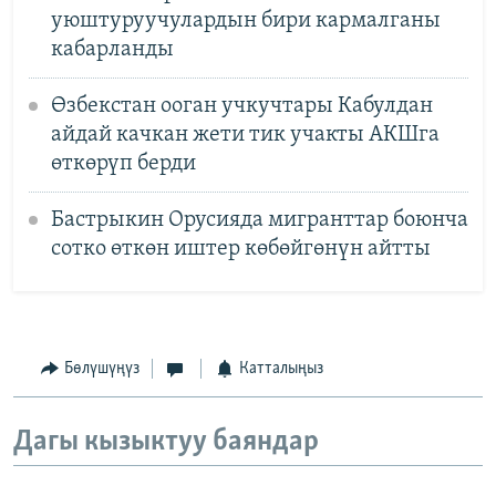
уюштуруучулардын бири кармалганы
кабарланды
Өзбекстан ооган учкучтары Кабулдан
айдай качкан жети тик учакты АКШга
өткөрүп берди
Бастрыкин Орусияда мигранттар боюнча
сотко өткөн иштер көбөйгөнүн айтты
Бөлүшүңүз
Катталыңыз
Дагы кызыктуу баяндар