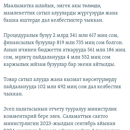
Маалыматка ылайык, эмгек акы төлөөдө,
мамлекеттик сатып алууларды жүргүзүүдө жана
башка иштерде дал келбестиктер чыккан.
Процедуралык бузуу 2 млрд 341 млн 617 миң сом,
финансылык бузуулар 819 млн 735 миң сом болгон.
Анын ичинен бюджетти аткарууда 561 млн 186 миң
сом, мүлктү пайдаланууда 4 млн 552 миң сом
каржылык мйзам бузуулар бар экени айтылды.
Товар сатып алууда жана кызмат көрсөтүүлөрдү
пайдаланууда 102 млн 492 миң сом дал келбестик
чыккан.
Эсеп палатасынын отчету тууралуу министрлик
комментарий бере элек. Саламаттык сактоо
министрлигин 2023-жылдын сентябрь айынан