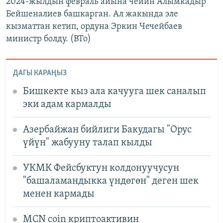
2024-жылдын февраль айына чейин Алымкадыр
Бейшеналиев башкарган. Ал жакында эле
кызматтан кетип, ордуна Эркин Чечейбаев
министр болду. (BTo)
ДАГЫ КАРАҢЫЗ
Бишкекте кыз ала качууга шек саналып
эки адам кармалды
Азербайжан бийлиги Бакудагы "Орус
үйүн" жабууну талап кылды
УКМК Фейсбуктун колдонуучусун
"башаламандыкка үндөгөн" деген шек
менен кармады
MCN coin криптоактивин