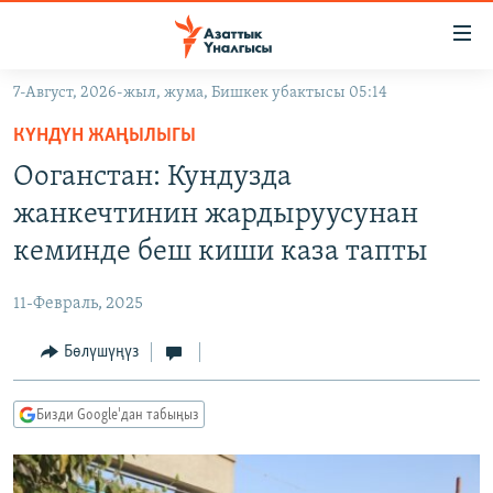
Линктер
Мазмунга
өтүңүз
7-Август, 2026-жыл, жума, Бишкек убактысы 05:14
Навигацияга
ЖАҢЫЛЫКТАР
өтүңүз
КҮНДҮН ЖАҢЫЛЫГЫ
КЫРГЫЗСТАН
Издөөгө
Ооганстан: Кундузда
салыңыз
ДҮЙНӨ
КЫРГЫЗСТАН
жанкечтинин жардыруусунан
УКРАИНА
САЯСАТ
ДҮЙНӨ
кеминде беш киши каза тапты
АТАЙЫН ИЛИКТӨӨ
ЭКОНОМИКА
БОРБОР АЗИЯ
11-Февраль, 2025
ТВ ПРОГРАММАЛАР
МАДАНИЯТ
Бөлүшүңүз
ПОДКАСТ
БҮГҮН АЗАТТЫКТА
ӨЗГӨЧӨ ПИКИР
ЭКСПЕРТТЕР ТАЛДАЙТ
Бизди Google'дан табыңыз
БИЗ ЖАНА ДҮЙНӨ
Русский
ДАНИСТЕ