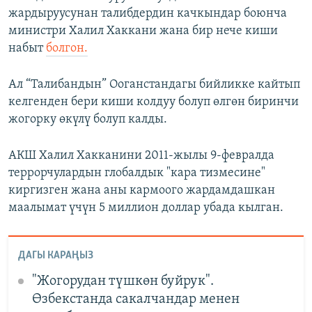
жардыруусунан талибдердин качкындар боюнча
министри Халил Хаккани жана бир нече киши
набыт
болгон.
Ал “Талибандын” Ооганстандагы бийликке кайтып
келгенден бери киши колдуу болуп өлгөн биринчи
жогорку өкүлү болуп калды.
АКШ Халил Хакканини 2011-жылы 9-февралда
террорчулардын глобалдык "кара тизмесине"
киргизген жана аны кармоого жардамдашкан
маалымат үчүн 5 миллион доллар убада кылган.
ДАГЫ КАРАҢЫЗ
"Жогорудан түшкөн буйрук".
Өзбекстанда сакалчандар менен