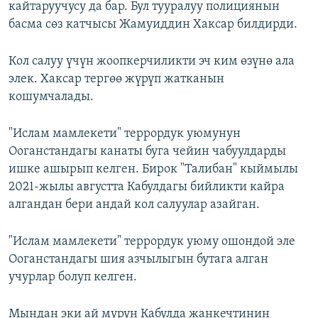
кайтаруучусу да бар. Бул тууралуу полициянын
басма сөз катчысы Жамуиддин Хаксар билдирди.
Кол салуу үчүн жоопкерчиликти эч ким өзүнө ала
элек. Хаксар тергөө жүрүп жатканын
кошумчалады.
"Ислам мамлекети" террордук уюмунун
Ооганстандагы канаты буга чейин чабуулдарды
ишке ашырып келген. Бирок "Талибан" кыймылы
2021-жылы августта Кабулдагы бийликти кайра
алгандан бери андай кол салуулар азайган.
"Ислам мамлекети" террордук уюму ошондой эле
Ооганстандагы шия азчылыгын бутага алган
учурлар болуп келген.
Мындан эки ай мурун Кабулда жанкечтинин