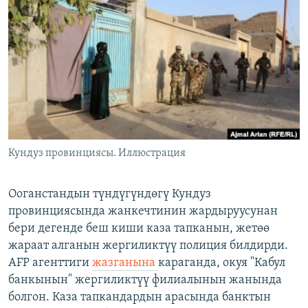
ОНЛАЙН ШЕРИНЕ
ЭЖЕ-СИҢДИЛЕР
АЗАТТЫК+
ЫҢГАЙСЫЗ СУРООЛОР
ЭЕ/АРнун бардык сайттары
Кундуз провинциясы. Иллюстрация
Ооганстандын түндүгүндөгү Кундуз
провинциясында жанкечтинин жардыруусунан
бери дегенде беш киши каза тапканын, жетөө
жараат алганын жергиликтүү полиция билдирди.
AFP агенттиги
жазганына
караганда, окуя "Кабул
банкынын" жергиликтүү филиалынын жанында
болгон. Каза тапкандардын арасында банктын