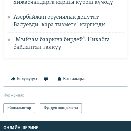
хижабчандарга каршы күрөш күчөдү
Азербайжан орусиялык депутат
Валуевди "кара тизмеге" киргизди
"Мыйзам баарына бирдей". Никабга
байланган талкуу
Бөлүшүңүз
Катталыңыз
Куржундар
Жаңылыктар
Күндүн жаңылыгы
ОНЛАЙН ШЕРИНЕ