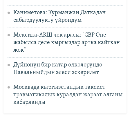
Каниметова: Курманжан Даткадан
сабырдуулукту үйрөндүм
Мексика-АКШ чек арасы: "CBP One
жабылса деле кыргыздар артка кайткан
жок"
Дүйнөнүн бир катар өлкөлөрүндө
Навальныйдын элеси эскерилет
Москвада кыргызстандык таксист
травматикалык куралдан жараат алганы
кабарланды