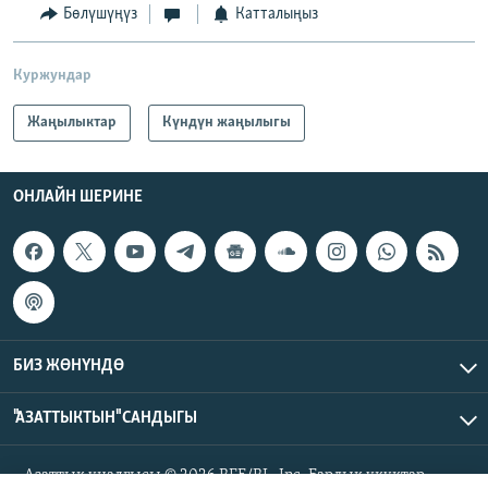
Бөлүшүңүз
Катталыңыз
Куржундар
Жаңылыктар
Күндүн жаңылыгы
ОНЛАЙН ШЕРИНЕ
БИЗ ЖӨНҮНДӨ
"АЗАТТЫКТЫН" САНДЫГЫ
Азаттык үналгысы © 2026 RFE/RL, Inc. Бардык укуктар