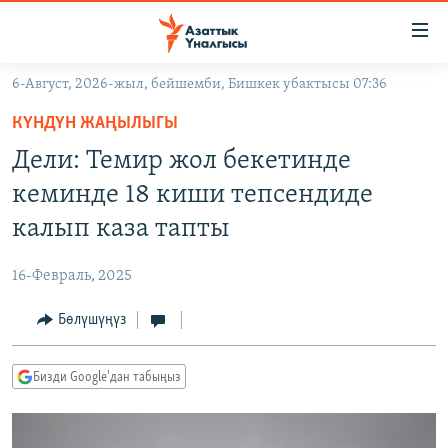
Линктер
Мазмунга
өтүңүз
6-Август, 2026-жыл, бейшемби, Бишкек убактысы 07:36
Навигацияга
ЖАҢЫЛЫКТАР
өтүңүз
КҮНДҮН ЖАҢЫЛЫГЫ
КЫРГЫЗСТАН
Издөөгө
Дели: Темир жол бекетинде
салыңыз
ДҮЙНӨ
КЫРГЫЗСТАН
кеминде 18 киши тепсендиде
УКРАИНА
САЯСАТ
ДҮЙНӨ
калып каза тапты
АТАЙЫН ИЛИКТӨӨ
ЭКОНОМИКА
БОРБОР АЗИЯ
16-Февраль, 2025
ТВ ПРОГРАММАЛАР
МАДАНИЯТ
Бөлүшүңүз
ПОДКАСТ
БҮГҮН АЗАТТЫКТА
ӨЗГӨЧӨ ПИКИР
ЭКСПЕРТТЕР ТАЛДАЙТ
Бизди Google'дан табыңыз
БИЗ ЖАНА ДҮЙНӨ
Русский
ДАНИСТЕ