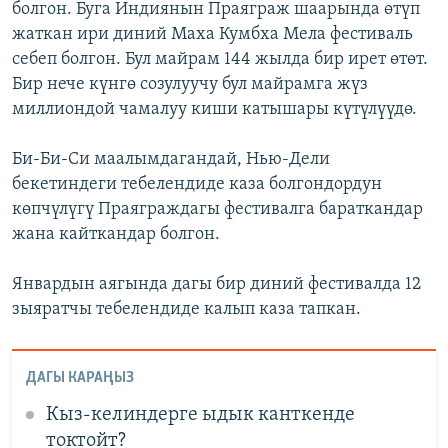
болгон. Буга Индиянын Праяграж шаарында өтүп
жаткан ири диний Маха Кумбха Мела фестиваль
себеп болгон. Бул майрам 144 жылда бир ирет өтөт.
Бир нече күнгө созулуучу бул майрамга жүз
миллиондой чамалуу киши катышары күтүлүүдө.
Би-Би-Си маалымдагандай, Нью-Дели
бекетиндеги тебелендиде каза болгондордун
көпчүлүгү Праяграждагы фестивалга бараткандар
жана кайткандар болгон.
Январдын аягында дагы бир диний фестивалда 12
зыяратчы тебелендиде калып каза тапкан.
ДАГЫ КАРАҢЫЗ
Кыз-келиндерге ыдык канткенде
токтойт?