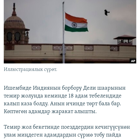
ОНЛАЙН ШЕРИНЕ
ЭЖЕ-СИҢДИЛЕР
АЗАТТЫК+
ЫҢГАЙСЫЗ СУРООЛОР
ЭЕ/АРнун бардык сайттары
Иллюстрациялык сүрөт.
Ишембиде Индиянын борбору Дели шаарынын
темир жолунда кеминде 18 адам тебелендиде
калып каза болду. Анын ичинде төрт бала бар.
Көптөгөн адамдар жаракат алышты.
Темир жол бекетинде поезддердин кечигүүсүнөн
улам миңдеген адамдардын сүрмө тобу пайда