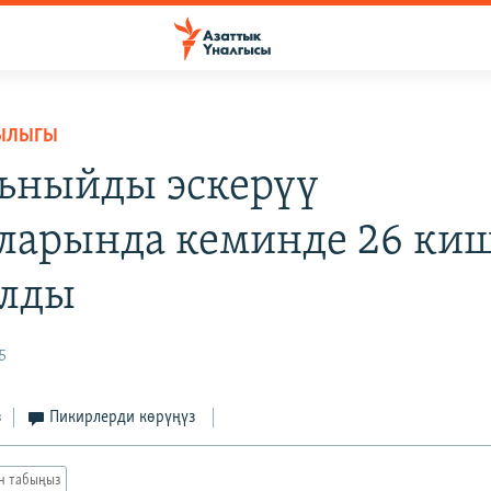
ЫЛЫГЫ
ьныйды эскерүү
ларында кеминде 26 ки
алды
5
з
Пикирлерди көрүңүз
ан табыңыз