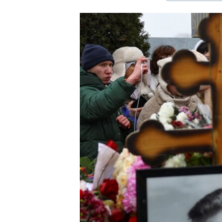
ЭЖЕ-СИҢДИЛЕР
АЗАТТЫК+
ЫҢГАЙСЫЗ СУРООЛОР