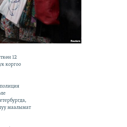
ткөн 12
ук коргоо
 полиция
эле
етербургда,
алуу маалымат