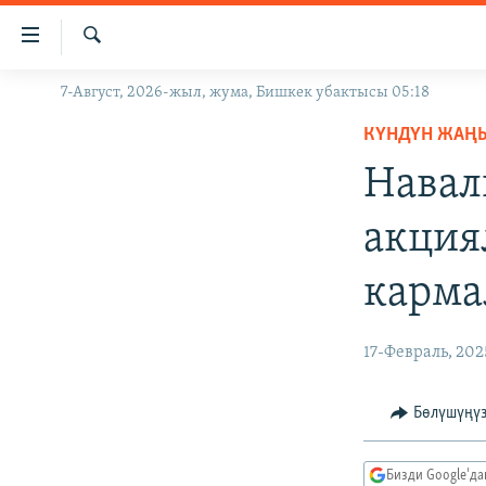
Линктер
Мазмунга
өтүңүз
Издөө
7-Август, 2026-жыл, жума, Бишкек убактысы 05:18
ЖАҢЫЛЫКТАР
Навигацияга
өтүңүз
КҮНДҮН ЖАҢ
КЫРГЫЗСТАН
Издөөгө
Навал
ДҮЙНӨ
КЫРГЫЗСТАН
салыңыз
УКРАИНА
САЯСАТ
ДҮЙНӨ
акция
АТАЙЫН ИЛИКТӨӨ
ЭКОНОМИКА
БОРБОР АЗИЯ
карм
ТВ ПРОГРАММАЛАР
МАДАНИЯТ
ПОДКАСТ
БҮГҮН АЗАТТЫКТА
17-Февраль, 202
ӨЗГӨЧӨ ПИКИР
ЭКСПЕРТТЕР ТАЛДАЙТ
БИЗ ЖАНА ДҮЙНӨ
Бөлүшүңү
ДАНИСТЕ
Бизди Google'д