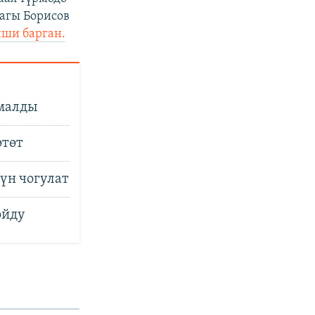
агы Борисов
ши барган.
рмалды
өтөт
үн чогулат
ойду