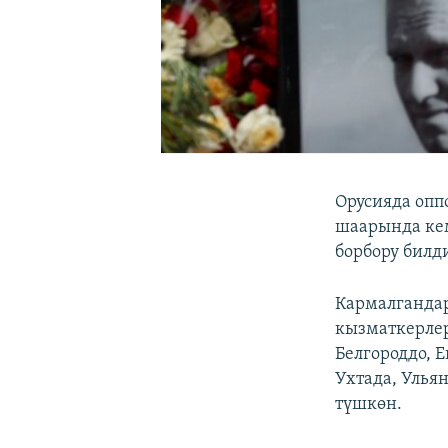
Орусияда опп
шаарында кем
борбору билд
Кармалгандар
кызматкерлер
Белгороддо, 
Ухтада, Улья
түшкөн.