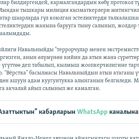
улар билдиргендей, кармалгандардын көбү протокол тү
 Мындан тышкары милиция кызматкерлери митингчил
катар шаарларда гүл коюлган эстеликтерди талкалашк
стеликтердин жанына барууга тыюу салынып, жолдор 
маалымдады.
йлиги Навальныйды "террорчулар менен экстремистт
ргизген, анын өлүмүнөн кийин да атын жана сүрөттө
 үгүттөө деп табылып, кылмыш жоопкерчилигине тар
р. "Вёрстка" басылмасы Навальныйдын атын атаганы ү
дөн ашуун адам куугунтукка алынганын белгиледи. 
га акчалай айып салынып же камалган.
Азаттыктын” кабарларын
WhatsApp
каналына
льный Ямало-Ненец автоном аймагындагы шарты кат