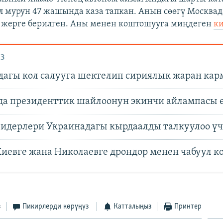
л мурун 47 жашында каза тапкан. Анын сөөгү Москвад
 жерге берилген. Аны менен коштошууга миңдеген
ки
З
дагы кол салууга шектелип сириялык жаран ка
да президенттик шайлоонун экинчи айлампасы 
лидерлери Украинадагы кырдаалды талкуулоо үч
Киевге жана Николаевге дрондор менен чабуул к
з
Пикирлерди көрүңүз
Катталыңыз
Принтер