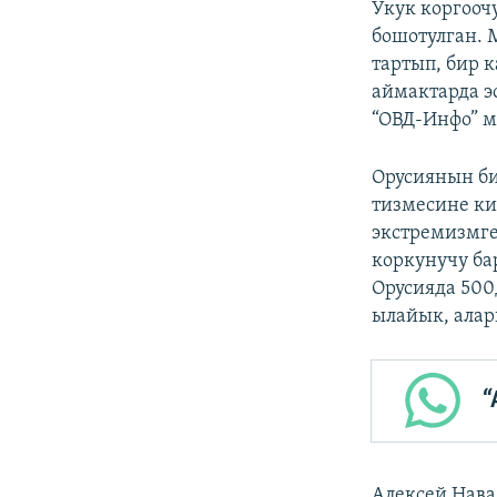
Укук коргооч
бошотулган.
тартып, бир 
аймактарда э
“ОВД-Инфо” 
Орусиянын би
тизмесине ки
экстремизмге
коркунучу ба
Орусияда 500
ылайык, алар
“
Алексей Нава