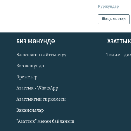
Куржундар
Жаңылыктар
БИЗ ЖӨНҮНДӨ
"АЗАТТЫ
Блоктолгон сайтты ачуу
Тилим - ди
Биз жөнүндө
Русский
Эрежелер
Азаттык - WhatsApp
ОНЛАЙН ШЕРИНЕ
Азаттыктын тиркемеси
Вакансиялар
"Азаттык" менен байланыш
ЭЕ/АРнун бардык сайттары