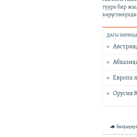
туура бир жы
көрүстөнүндө
ДАГЫ КАРАҢЫ
Австрия
Абхазия
Европа 
Орусия 
Бөлүшүңү