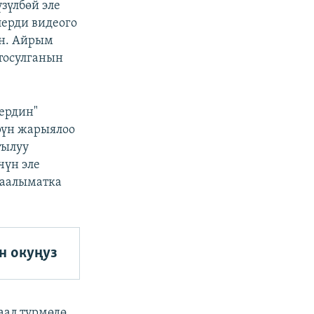
зүлбөй эле
ерди видеого
ан. Айрым
тосулганын
ердин"
рүн жарыялоо
тылуу
чүн эле
Маалыматка
н окуңуз
аал түрмөдө