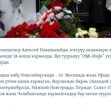
озиционер Алексей Навальныйды эскерүү акциялары ө
инде 26 киши кармалды. Бул тууралуу “ОВД-Инфо” ук
ирди.
дын көбү Новосибирскиде – 10. Москвада жана Уфада
и үчтөн киши кармаган, Воронежде бирөө. Ошондой 
Екатеринбургда, Нижний Новгороддо, Пермде, Санкт-П
нов жана Челябинскиде кармалгандар бар экени туур