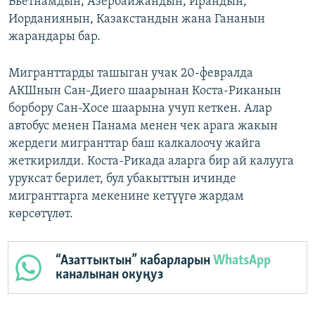
Вьетнамдын, Азербайжандын, Ирандын,
Иорданиянын, Казакстандын жана Гананын
жарандары бар.
Мигранттарды ташыган учак 20-февралда
АКШнын Сан-Диего шаарынан Коста-Риканын
борбору Сан-Хосе шаарына учуп кеткен. Алар
автобус менен Панама менен чек арага жакын
жердеги мигранттар баш калкалоочу жайга
жеткирилди. Коста-Рикада аларга бир ай калууга
уруксат берилет, бул убакыттын ичинде
мигранттарга мекенине кетүүгө жардам
көрсөтүлөт.
“Азаттыктын” кабарларын
WhatsApp
каналынан окуңуз