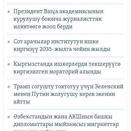
Президент Barça академиясынын
курулушу боюнча журналисттик
иликтөөгө жооп берди
Сот арачылар институтун ишке
киргизүү 2035-жылга чейин жылды
Кыргызстанда ишкерлерди текшерүүгө
киргизилген мораторий алынды
Трамп согушту токтотуу үчүн Зеленский
менен Путин жолугушу керек экенин
айтты
Өзбекстандын жана АКШнын башкы
дипломаттары мыйзамсыз мигранттар