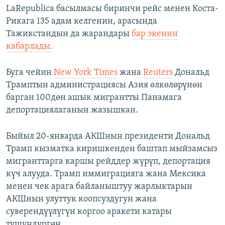
LaRepublica басылмасы биринчи рейс менен Коста-
Рикага 135 адам келгенин, арасында
Тажикстандын да жарандары
бар экенин
кабарлады.
Буга чейин
New York Times
жана
Reuters
Дональд
Трамптын администрациясы Азия өлкөлөрүнөн
барган 100дөн ашык мигрантты Панамага
депортациялаганын жазышкан.
Быйыл 20-январда АКШнын президенти Дональд
Трамп кызматка киришкенден баштап мыйзамсыз
мигранттарга каршы рейддер жүрүп, депортация
күч алууда. Трамп иммиграцияга жана Мексика
менен чек арага байланыштуу жарлыктарын
АКШнын улуттук коопсуздугун жана
суверендүүлүгүн коргоо аракети катары
түшүндүргөн.