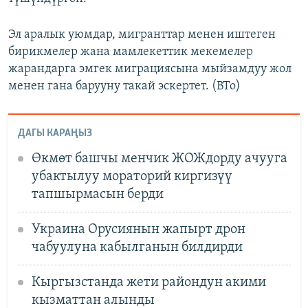
Эл аралык уюмдар, мигранттар менен иштеген
бирикмелер жана мамлекеттик мекемелер
жарандарга эмгек миграциясына мыйзамдуу жол
менен гана барууну такай эскертет. (BTo)
ДАГЫ КАРАҢЫЗ
Өкмөт башчы менчик ЖОЖдорду ачууга
убактылуу мораторий киргизүү
тапшырмасын берди
Украина Орусиянын жапырт дрон
чабуулуна кабылганын билдирди
Кыргызстанда жети райондун акими
кызматтан алынды