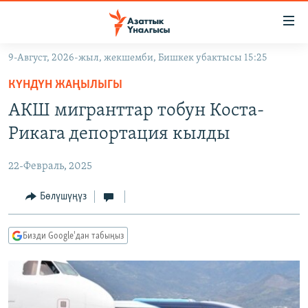
Линктер
Мазмунга
өтүңүз
9-Август, 2026-жыл, жекшемби, Бишкек убактысы 15:25
Навигацияга
ЖАҢЫЛЫКТАР
өтүңүз
КҮНДҮН ЖАҢЫЛЫГЫ
КЫРГЫЗСТАН
Издөөгө
АКШ мигранттар тобун Коста-
салыңыз
ДҮЙНӨ
КЫРГЫЗСТАН
Рикага депортация кылды
УКРАИНА
САЯСАТ
ДҮЙНӨ
22-Февраль, 2025
АТАЙЫН ИЛИКТӨӨ
ЭКОНОМИКА
БОРБОР АЗИЯ
ТВ ПРОГРАММАЛАР
Бөлүшүңүз
МАДАНИЯТ
ПОДКАСТ
БҮГҮН АЗАТТЫКТА
Бизди Google'дан табыңыз
ӨЗГӨЧӨ ПИКИР
ЭКСПЕРТТЕР ТАЛДАЙТ
БИЗ ЖАНА ДҮЙНӨ
Русский
ДАНИСТЕ