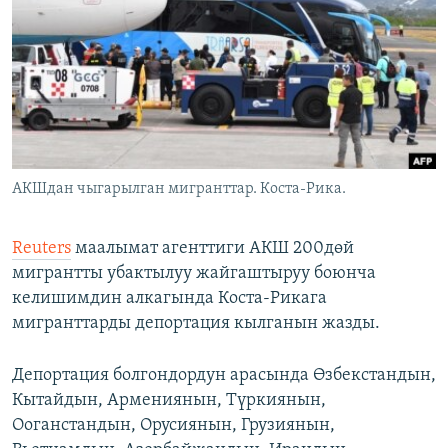
ОНЛАЙН ШЕРИНЕ
ЭЖЕ-СИҢДИЛЕР
АЗАТТЫК+
ЫҢГАЙСЫЗ СУРООЛОР
ЭЕ/АРнун бардык сайттары
АКШдан чыгарылган мигранттар. Коста-Рика.
Reuters
маалымат агенттиги АКШ 200дөй
мигрантты убактылуу жайгаштыруу боюнча
келишимдин алкагында Коста-Рикага
мигранттарды депортация кылганын жазды.
Депортация болгондордун арасында Өзбекстандын,
Кытайдын, Армениянын, Түркиянын,
Ооганстандын, Орусиянын, Грузиянын,