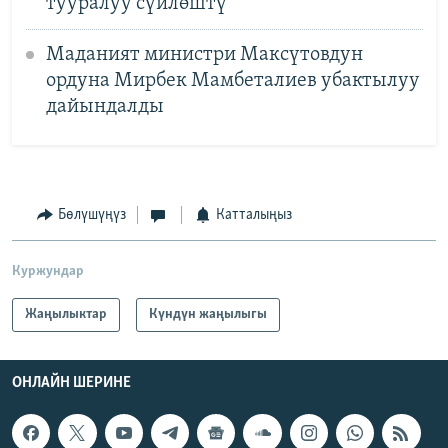
тууралуу сүйлөштү
Маданият министри Максүтовдун
ордуна Мирбек Мамбеталиев убактылуу
дайындалды
Бөлүшүңүз
Катталыңыз
Куржундар
Жаңылыктар
Күндүн жаңылыгы
ОНЛАЙН ШЕРИНЕ