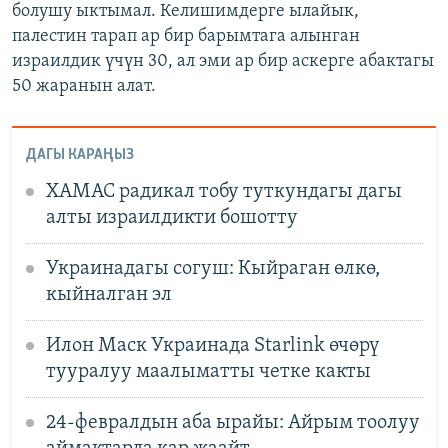
болушу ыктымал. Келишимдерге ылайык,
палестин тарап ар бир барымтага алынган
израилдик үчүн 30, ал эми ар бир аскерге абактагы
50 жаранын алат.
ДАГЫ КАРАҢЫЗ
ХАМАС радикал тобу туткундагы дагы
алты израилдикти бошотту
Украинадагы согуш: Кыйраган өлкө,
кыйналган эл
Илон Маск Украинада Starlink өчөрү
тууралуу маалыматты четке какты
24-февралдын аба ырайы: Айрым тоолуу