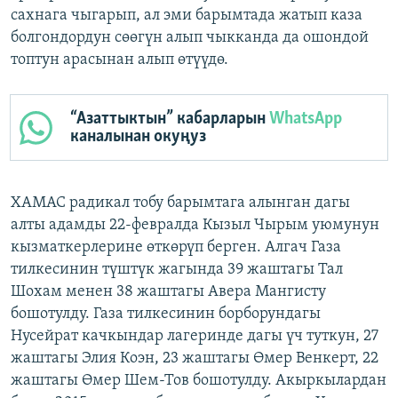
сахнага чыгарып, ал эми барымтада жатып каза
болгондордун сөөгүн алып чыкканда да ошондой
топтун арасынан алып өтүүдө.
“Азаттыктын” кабарларын
WhatsApp
каналынан окуңуз
ХАМАС радикал тобу барымтага алынган дагы
алты адамды 22-февралда Кызыл Чырым уюмунун
кызматкерлерине өткөрүп берген. Алгач Газа
тилкесинин түштүк жагында 39 жаштагы Тал
Шохам менен 38 жаштагы Авера Мангисту
бошотулду. Газа тилкесинин борборундагы
Нусейрат качкындар лагеринде дагы үч туткун, 27
жаштагы Элия Коэн, 23 жаштагы Өмер Венкерт, 22
жаштагы Өмер Шем-Тов бошотулду. Акыркылардан