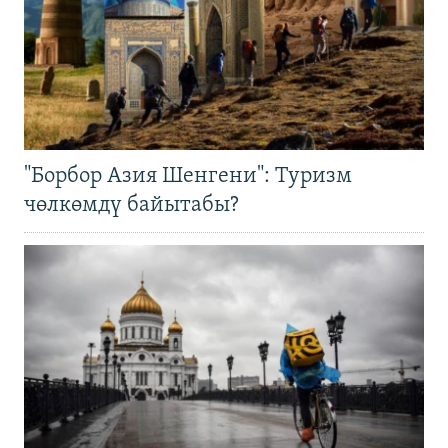
"Борбор Азия Шенгени": Туризм
чөлкөмдү байытабы?