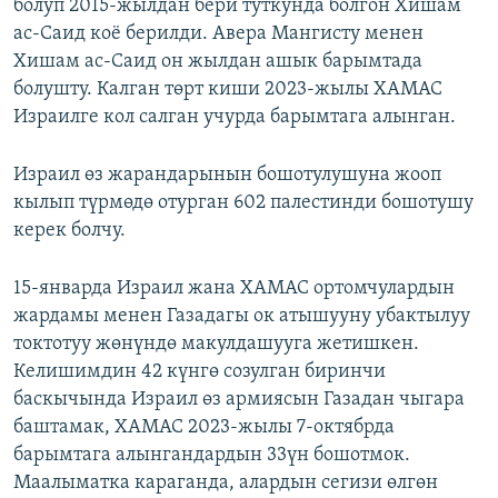
болуп 2015-жылдан бери туткунда болгон Хишам
ас-Саид коё берилди. Авера Мангисту менен
Хишам ас-Саид он жылдан ашык барымтада
болушту. Калган төрт киши 2023-жылы ХАМАС
Израилге кол салган учурда барымтага алынган.
Израил өз жарандарынын бошотулушуна жооп
кылып түрмөдө отурган 602 палестинди бошотушу
керек болчу.
15-январда Израил жана ХАМАС ортомчулардын
жардамы менен Газадагы ок атышууну убактылуу
токтотуу жөнүндө макулдашууга жетишкен.
Келишимдин 42 күнгө созулган биринчи
баскычында Израил өз армиясын Газадан чыгара
баштамак, ХАМАС 2023-жылы 7-октябрда
барымтага алынгандардын 33үн бошотмок.
Маалыматка караганда, алардын сегизи өлгөн