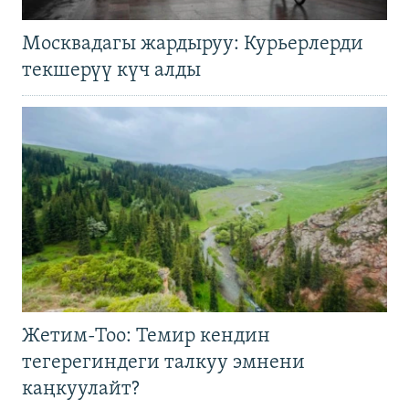
Москвадагы жардыруу: Курьерлерди
текшерүү күч алды
Жетим-Тоо: Темир кендин
тегерегиндеги талкуу эмнени
каңкуулайт?