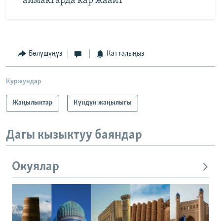
аймактарда кар жаайт
Бөлүшүңүз
Катталыңыз
Куржундар
Жаңылыктар
Күндүн жаңылыгы
Дагы кызыктуу баяндар
Окуялар