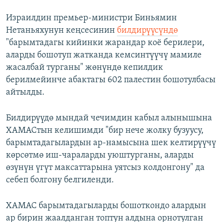
Израилдин премьер-министри Биньямин
Нетаньяхунун кеңсесинин
билдирүүсүндө
"барымтадагы кийинки жарандар коё берилери,
аларды бошотуп жатканда кемсинтүүчү мамиле
жасалбай турганы" жөнүндө кепилдик
берилмейинче абактагы 602 палестин бошотулбасы
айтылды.
Билдирүүдө мындай чечимдин кабыл алынышына
ХАМАСтын келишимди "бир нече жолку бузуусу,
барымтадагылардын ар-намысына шек келтирүүчү
көрсөтмө иш-чараларды уюштурганы, аларды
өзүнүн үгүт максаттарына уятсыз колдонгону" да
себеп болгону белгиленди.
ХАМАС барымтадагыларды бошоткондо алардын
ар бирин жаалданган топтун алдына орнотулган