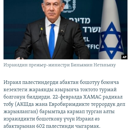
ОНЛАЙН ШЕРИНЕ
ЭЖЕ-СИҢДИЛЕР
АЗАТТЫК+
ЫҢГАЙСЫЗ СУРООЛОР
ЭЕ/АРнун бардык сайттары
Израилдин премьер-министри Биньямин Нетаньяху
Израил палестиндерди абактан бошотуу боюнча
кезектеги жараянды азырынча токтото турмай
болгонун билдирди. 22-февралда ХАМАС радикал
тобу (АКШда жана Евробиримдикте террордук деп
жарыяланган) барымтада кармап турган алты
израилдикти бошоткону үчүн Израил өз
абактарынан 602 палестинди чыгармак.