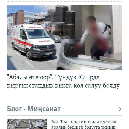
"Абалы өтө оор". Түндүк Кипрде
кыргызстандык кызга кол салуу болду
Блог - Миңсанат
Ала-Тоо – онлайн таалимдин эл
аралык бешиги болууга тийиш