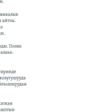
н.
омикалык
 айтты.
на
ды.
рды. Поляк
 алака-
сиринде
 жолугушууда
бочолонуудан
жаткан
рамптын