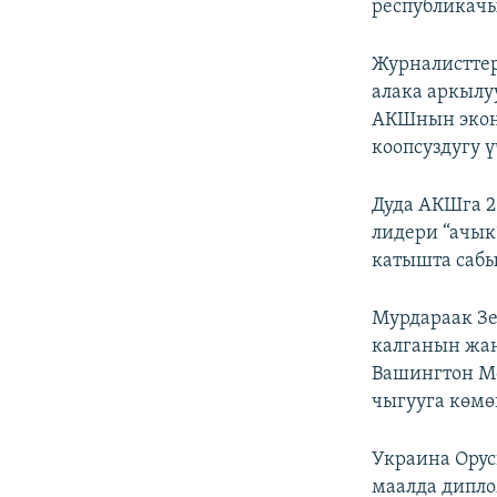
республикач
Журналисттер
алака аркылу
АКШнын экон
коопсуздугу 
Дуда АКШга 2
лидери “ачык
катышта сабы
Мурдараак З
калганын жан
Вашингтон Мо
чыгууга көмө
Украина Орус
маалда дипло