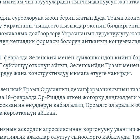
ы мыйзам чыгаруучулардын тынчсыздануусун жаратка
дин суроолоруна жооп берип жатып Дуда Трамп экон
у Украинаны чыңдоого кызыкдар экенин билдиргенин
омикалык долбоорлору Украинанын туруктуулугу жа
үчүн кепилдик формасы болорун айтканын кошумчала
1-февралда Зеленский менен сүйлөшкөндөн кийин ба
” сүйлөшүү өткөнүн айтып, Зеленскийди Трамп менен
рдуу жана конструктивдүү ыкмага өтүүгө чакырды.
еленский Трамп Орусиянын дезинформациясынын таа
а 18-февралда Эр-Риядда өткөн жогорку деңгээлдеги
скванын өкүлдөрүн кабыл алып, Кремлге эл аралык о
к көрсөткөнүн айткан.
иянын аскердик агрессиясынан коргонууну улантып 
матиялык алакалар олуттуу сыноолорго кабылууда. Т