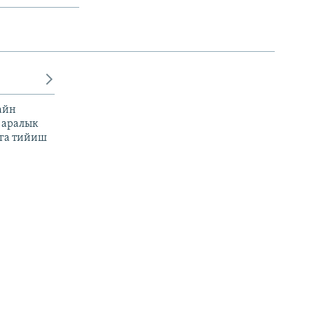
айн
 аралык
га тийиш