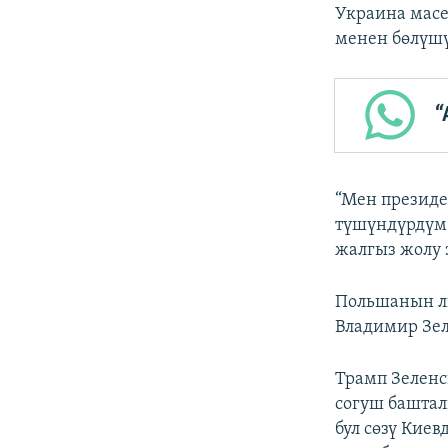
Украина масе
менен бөлүшү
“
“Мен президе
түшүндүрдүм.
жалгыз жолу 
Польшанын л
Владимир Зел
Трамп Зеленс
согуш баштал
бул сөзү Кие