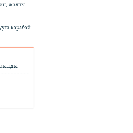
ин, жалпы
ууга карабай
 кылды
у