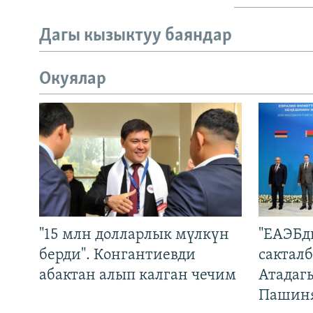
Дагы кызыктуу баяндар
Окуялар
"15 млн долларлык мүлкүн
"ЕАЭБд
берди". Конгантиевди
сакталб
абактан алып калган чечим
Атадаг
Пашин