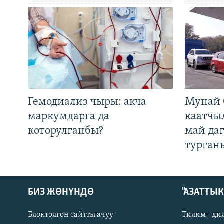
Гемодиализ чыры: акча
Мунай 
маркумдарга да
каатчы
которулганбы?
май да
турган
БИЗ ЖӨНҮНДӨ
"АЗАТТЫ
Блоктолгон сайтты ачуу
Тилим - ди