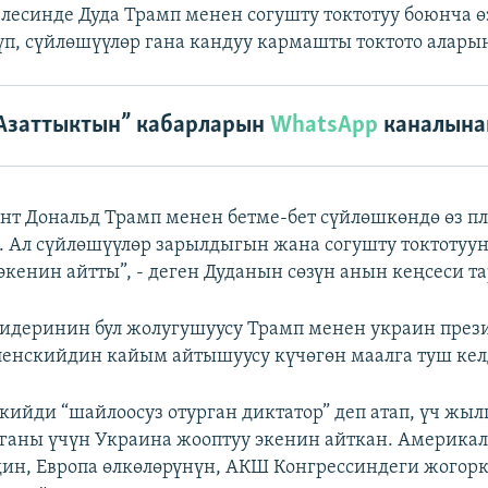
лесинде Дуда Трамп менен согушту токтотуу боюнча ө
п, сүйлөшүүлөр гана кандуу кармашты токтото аларын
Азаттыктын” кабарларын
WhatsApp
каналына
нт Дональд Трамп менен бетме-бет сүйлөшкөндө өз 
 Ал сүйлөшүүлөр зарылдыгын жана согушту токтотуу
экенин айтты”, - деген Дуданын сөзүн анын кеңсеси та
идеринин бул жолугушуусу Трамп менен украин през
енскийдин кайым айтышуусу күчөгөн маалга туш кел
кийди “шайлоосуз отурган диктатор” деп атап, үч жылг
ганы үчүн Украина жооптуу экенин айткан. Америка
вдин, Европа өлкөлөрүнүн, АКШ Конгрессиндеги жогор