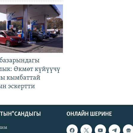
базарындагы
лык: Өкмөт күйүүчү
гы кымбаттай
ын эскертти
КТЫН" САНДЫГЫ
ОНЛАЙН ШЕРИНЕ
лим