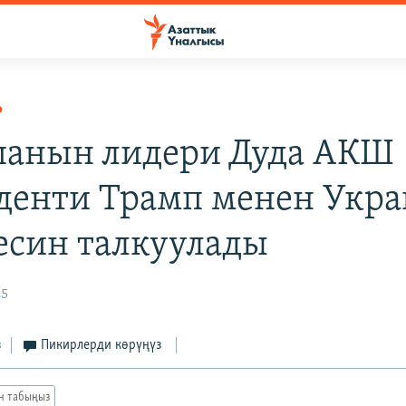
Р
анын лидери Дуда АКШ
денти Трамп менен Укра
есин талкуулады
25
з
Пикирлерди көрүңүз
ан табыңыз