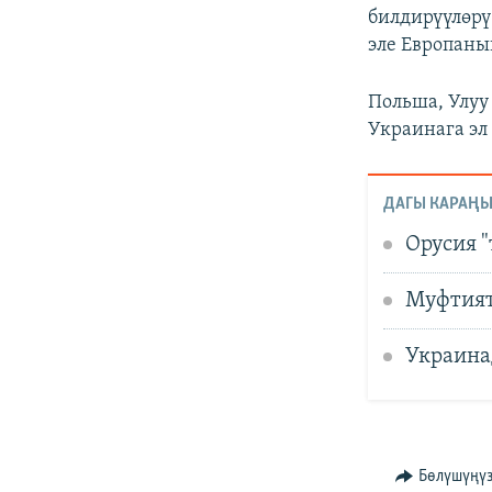
билдирүүлөр
эле Европаны
Польша, Улуу
Украинага эл
ДАГЫ КАРАҢЫ
Орусия 
Муфтият
Украина
Бөлүшүңү