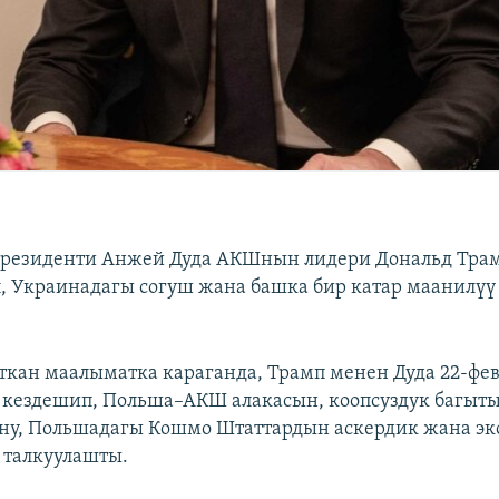
резиденти Анжей Дуда АКШнын лидери Дональд Тра
, Украинадагы согуш жана башка бир катар маанилүү
ткан маалыматка караганда, Трамп менен Дуда 22-фе
 кездешип, Польша–АКШ алакасын, коопсуздук багыт
ну, Польшадагы Кошмо Штаттардын аскердик жана э
 талкуулашты.