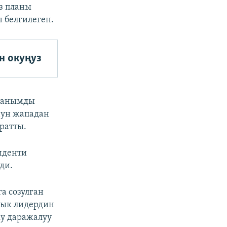
з планы
 белгилеген.
н окуңуз
планымды
нун жападан
ратты.
иденти
ди.
а созулган
лык лидердин
ку даражалуу