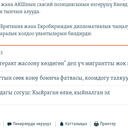
ү жана АКШнын саясий позициясынын өзгөрүшү Киевд
н тынчын алууда.
 Британия жана Евробиримдик дипломатиялык чыңал
 аралык колдоо улантыларын билдирди.
З
"теракт жасоону көздөгөн" деп үч мигрантты жок
тын сөөк коюу боюнча фатвасы, коомдогу талку
дагы согуш: Кыйраган өлкө, кыйналган эл
з
Пикирлерди көрүңүз
Катталыңыз
Принтер