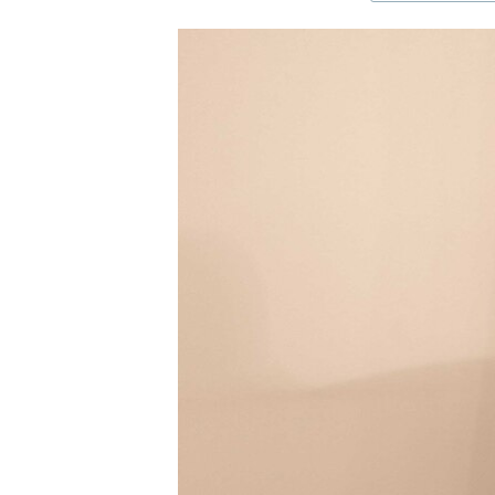
ЭЖЕ-СИҢДИЛЕР
АЗАТТЫК+
ЫҢГАЙСЫЗ СУРООЛОР