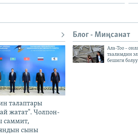
Блог - Миңсанат
Ала-Тоо – онл
таалимдин эл
бешиги болуу
ин талаптары
ай жатат". Чолпон-
ы саммит,
яндын сыны