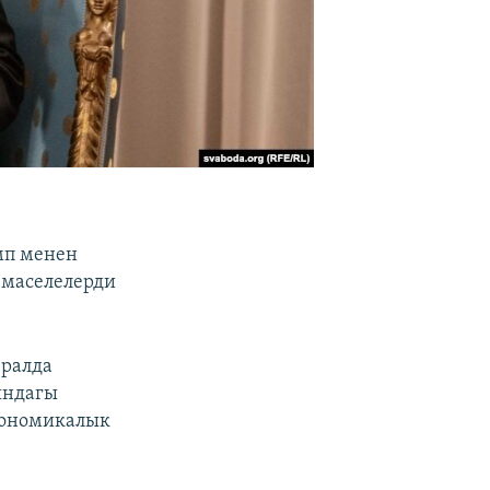
мп менен
 маселелерди
вралда
ындагы
кономикалык