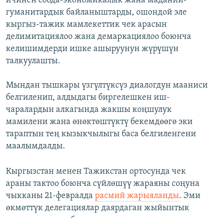
ичинен соода-экономикалык жана маданий-
гуманитардык байланыштарды, ошондой эле
кыргыз-тажик мамлекеттик чек арасын
делимитациялоо жана демаркациялоо боюнча
келишимдерди ишке ашыруунун жүрүшүн
талкуулашты.
Мындан тышкары үзгүлтүксүз диалогдун мааниси
белгиленип, алдыдагы биргелешкен иш-
чаралардын алкагында жакшы коңшулук
мамилени жана өнөктөштүктү бекемдөөгө эки
тараптын тең кызыкчылыгы баса белгиленгени
маалымдалды.
Кыргызстан менен Тажикстан ортосунда чек
араны тактоо боюнча сүйлөшүү жараяны соңуна
чыкканы 21-февралда
расмий жарыяланды
. Эми
өкмөттүк делегациялар даярдаган жыйынтык