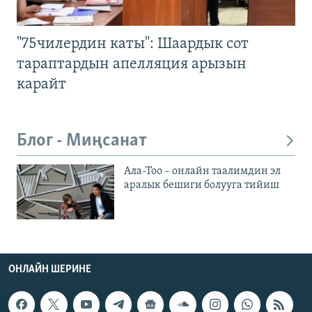
"75чилердин каты": Шаардык сот
тараптардын апелляция арызын
карайт
Блог - Миңсанат
Ала-Тоо – онлайн таалимдин эл
аралык бешиги болууга тийиш
ОНЛАЙН ШЕРИНЕ