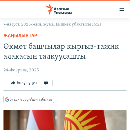
Линктер
Мазмунга
өтүңүз
7-Август, 2026-жыл, жума, Бишкек убактысы 16:21
Навигацияга
ЖАҢЫЛЫКТАР
өтүңүз
ЖАҢЫЛЫКТАР
КЫРГЫЗСТАН
Издөөгө
Өкмөт башчылар кыргыз-тажик
салыңыз
ДҮЙНӨ
КЫРГЫЗСТАН
алакасын талкуулашты
УКРАИНА
САЯСАТ
ДҮЙНӨ
24-Февраль, 2025
АТАЙЫН ИЛИКТӨӨ
ЭКОНОМИКА
БОРБОР АЗИЯ
ТВ ПРОГРАММАЛАР
Бөлүшүңүз
МАДАНИЯТ
ПОДКАСТ
БҮГҮН АЗАТТЫКТА
Бизди Google'дан табыңыз
ӨЗГӨЧӨ ПИКИР
ЭКСПЕРТТЕР ТАЛДАЙТ
БИЗ ЖАНА ДҮЙНӨ
Русский
ДАНИСТЕ