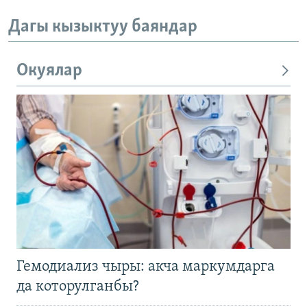
Дагы кызыктуу баяндар
Окуялар
Гемодиализ чыры: акча маркумдарга
да которулганбы?