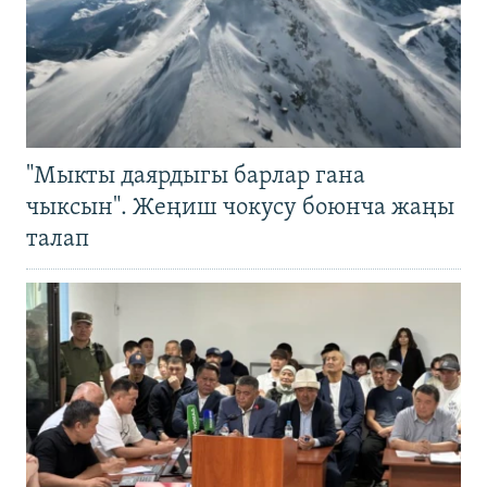
"Мыкты даярдыгы барлар гана
чыксын". Жеңиш чокусу боюнча жаңы
талап