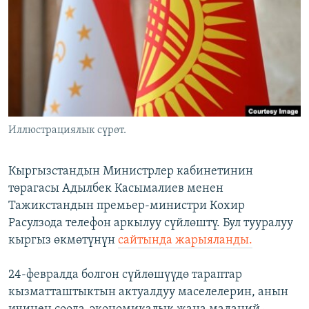
ОНЛАЙН ШЕРИНЕ
ЭЖЕ-СИҢДИЛЕР
АЗАТТЫК+
ЫҢГАЙСЫЗ СУРООЛОР
ЭЕ/АРнун бардык сайттары
Иллюстрациялык сүрөт.
Кыргызстандын Министрлер кабинетинин
төрагасы Адылбек Касымалиев менен
Тажикстандын премьер-министри Кохир
Расулзода телефон аркылуу сүйлөштү. Бул тууралуу
кыргыз өкмөтүнүн
сайтында жарыяланды.
24-февралда болгон сүйлөшүүдө тараптар
кызматташтыктын актуалдуу маселелерин, анын