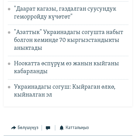
"Даарат кагазы, газдалган суусундук
геморройду күчөтөт"
"Азаттык" Украинадагы согушта набыт
болгон кеминде 70 кыргызстандыкты
аныктады
Ноокатта өспүрүм өз жанын кыйганы
кабарланды
Украинадагы согуш: Кыйраган өлкө,
кыйналган эл
Бөлүшүңүз
Катталыңыз