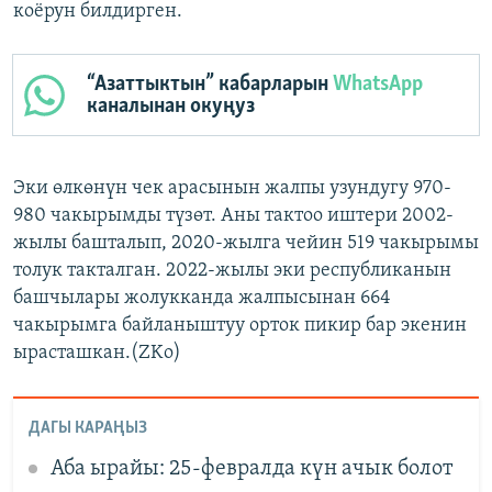
коёрун билдирген.
“Азаттыктын” кабарларын
WhatsApp
каналынан окуңуз
Эки өлкөнүн чек арасынын жалпы узундугу 970-
980 чакырымды түзөт. Аны тактоо иштери 2002-
жылы башталып, 2020-жылга чейин 519 чакырымы
толук такталган. 2022-жылы эки республиканын
башчылары жолукканда жалпысынан 664
чакырымга байланыштуу орток пикир бар экенин
ырасташкан.(ZKo)
ДАГЫ КАРАҢЫЗ
Аба ырайы: 25-февралда күн ачык болот