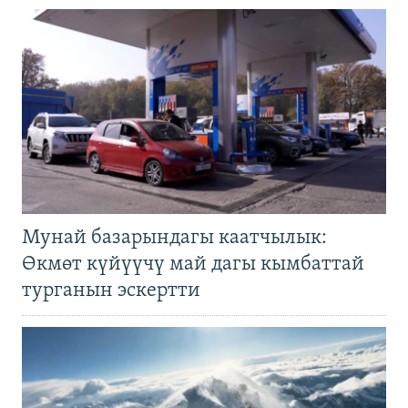
Мунай базарындагы каатчылык:
Өкмөт күйүүчү май дагы кымбаттай
турганын эскертти