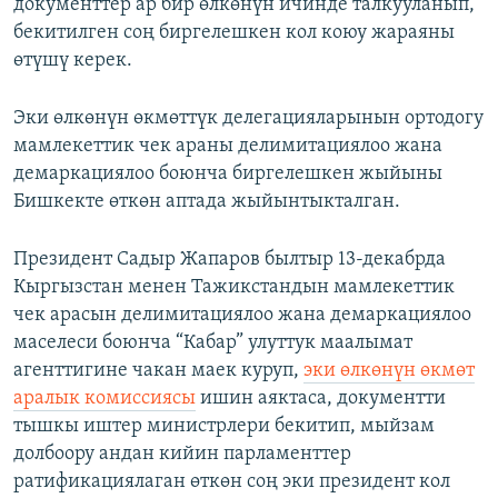
документтер ар бир өлкөнүн ичинде талкууланып,
бекитилген соң биргелешкен кол коюу жараяны
өтүшү керек.
Эки өлкөнүн өкмөттүк делегацияларынын ортодогу
мамлекеттик чек араны делимитациялоо жана
демаркациялоо боюнча биргелешкен жыйыны
Бишкекте өткөн аптада жыйынтыкталган.
Президент Садыр Жапаров былтыр 13-декабрда
Кыргызстан менен Тажикстандын мамлекеттик
чек арасын делимитациялоо жана демаркациялоо
маселеси боюнча “Кабар” улуттук маалымат
агенттигине чакан маек куруп,
эки өлкөнүн өкмөт
аралык комиссиясы
ишин аяктаса, документти
тышкы иштер министрлери бекитип, мыйзам
долбоору андан кийин парламенттер
ратификациялаган өткөн соң эки президент кол