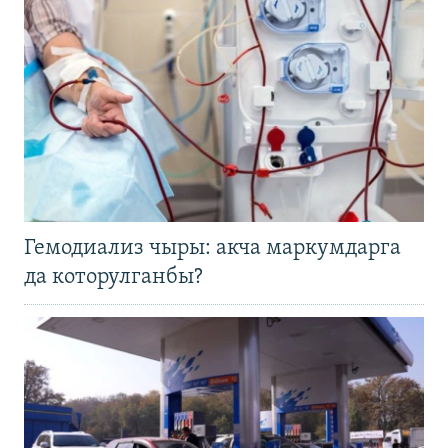
Гемодиализ чыры: акча маркумдарга
да которулганбы?