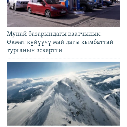
Мунай базарындагы каатчылык:
Өкмөт күйүүчү май дагы кымбаттай
турганын эскертти