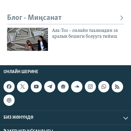
Блог - Миңсанат
Ала-Тоо – онлайн таалимдин эл
аралык бешиги болууга тийиш
ОНЛАЙН ШЕРИНЕ
БИЗ ЖӨНҮНДӨ