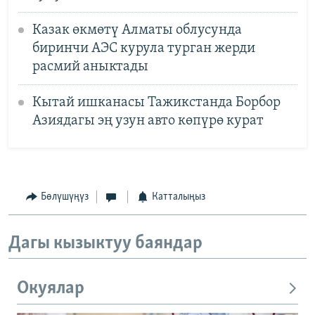
Казак өкмөтү Алматы облусунда
биринчи АЭС курула турган жерди
расмий аныктады
Кытай ишканасы Тажикстанда Борбор
Азиядагы эң узун авто көпүрө курат
Бөлүшүңүз
Катталыңыз
Дагы кызыктуу баяндар
Окуялар