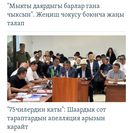
"Мыкты даярдыгы барлар гана
чыксын". Жеңиш чокусу боюнча жаңы
талап
"75чилердин каты": Шаардык сот
тараптардын апелляция арызын
карайт