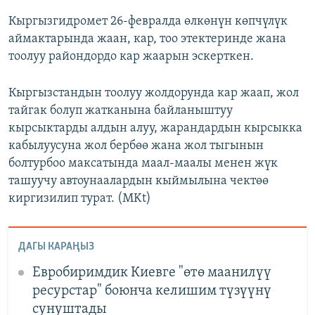
Кыргызгидромет 26-февралда өлкөнүн көпчүлүк
аймактарында жаан, кар, тоо этектеринде жана
тоолуу райондордо кар жаарын эскерткен.
Кыргызстандын тоолуу жолдорунда кар жаап, жол
тайгак болуп жатканына байланыштуу
кырсыктарды алдын алуу, жарандардын кырсыкка
кабылуусуна жол бербөө жана жол тыгынын
болтурбоо максатында маал-маалы менен жүк
ташуучу автоунаалардын кыймылына чектөө
киргизилип турат. (MKt)
ДАГЫ КАРАҢЫЗ
Евробиримдик Киевге "өтө маанилүү
ресурстар" боюнча келишим түзүүнү
сунуштады