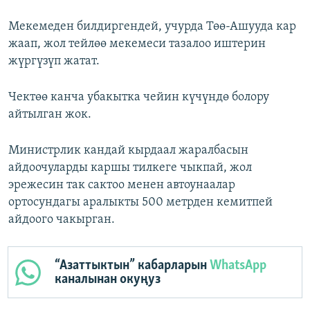
Мекемеден билдиргендей, учурда Төө-Ашууда кар
жаап, жол тейлөө мекемеси тазалоо иштерин
жүргүзүп жатат.
Чектөө канча убакытка чейин күчүндө болору
айтылган жок.
Министрлик кандай кырдаал жаралбасын
айдоочуларды каршы тилкеге чыкпай, жол
эрежесин так сактоо менен автоунаалар
ортосундагы аралыкты 500 метрден кемитпей
айдоого чакырган.
“Азаттыктын” кабарларын
WhatsApp
каналынан окуңуз