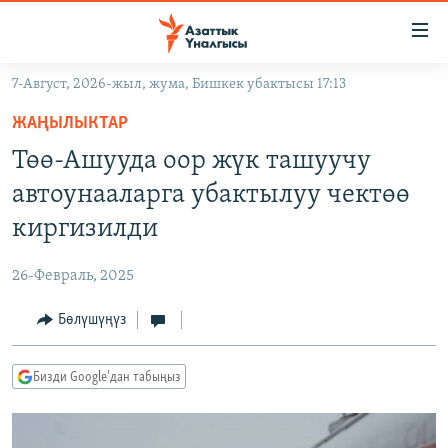
Линктер
Мазмунга
өтүңүз
7-Август, 2026-жыл, жума, Бишкек убактысы 17:13
Навигацияга
ЖАҢЫЛЫКТАР
өтүңүз
ЖАҢЫЛЫКТАР
КЫРГЫЗСТАН
Издөөгө
Төө-Ашууда оор жүк ташуучу
салыңыз
ДҮЙНӨ
КЫРГЫЗСТАН
автоунааларга убактылуу чектөө
УКРАИНА
САЯСАТ
ДҮЙНӨ
киргизилди
АТАЙЫН ИЛИКТӨӨ
ЭКОНОМИКА
БОРБОР АЗИЯ
26-Февраль, 2025
ТВ ПРОГРАММАЛАР
МАДАНИЯТ
Бөлүшүңүз
ПОДКАСТ
БҮГҮН АЗАТТЫКТА
ӨЗГӨЧӨ ПИКИР
ЭКСПЕРТТЕР ТАЛДАЙТ
Бизди Google'дан табыңыз
БИЗ ЖАНА ДҮЙНӨ
Русский
ДАНИСТЕ