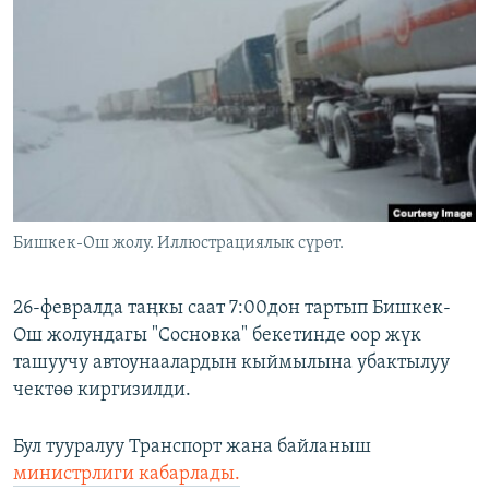
ОНЛАЙН ШЕРИНЕ
ЭЖЕ-СИҢДИЛЕР
АЗАТТЫК+
ЫҢГАЙСЫЗ СУРООЛОР
ЭЕ/АРнун бардык сайттары
Бишкек-Ош жолу. Иллюстрациялык сүрөт.
26-февралда таңкы саат 7:00дон тартып Бишкек-
Ош жолундагы "Сосновка" бекетинде оор жүк
ташуучу автоунаалардын кыймылына убактылуу
чектөө киргизилди.
Бул тууралуу Транспорт жана байланыш
министрлиги кабарлады.