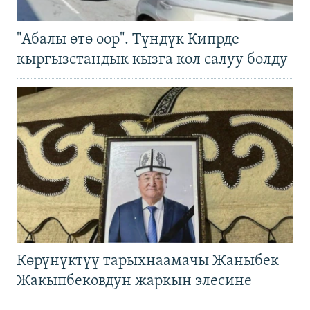
"Абалы өтө оор". Түндүк Кипрде
кыргызстандык кызга кол салуу болду
Көрүнүктүү тарыхнаамачы Жаныбек
Жакыпбековдун жаркын элесине