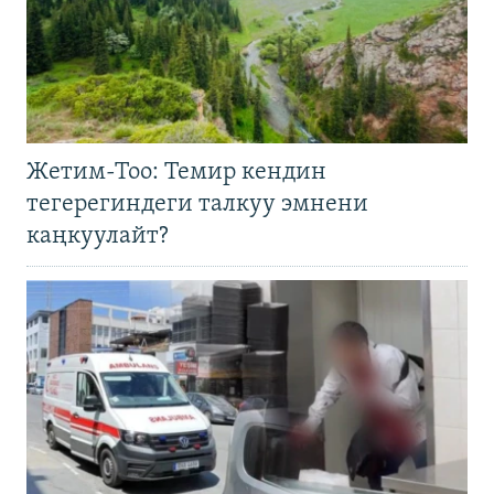
Жетим-Тоо: Темир кендин
тегерегиндеги талкуу эмнени
каңкуулайт?