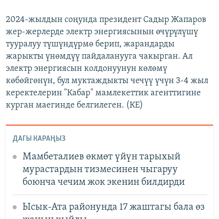
2024-жылдын соңунда президент Садыр Жапаров
жер-жерлерде электр энергиясынын өчүрүлүшү
тууралуу түшүндүрмө берип, жарандарды
жарыкты үнөмдүү пайдаланууга чакырган. Ал
электр энергиясын колдонуунун көлөмү
көбөйгөнүн, бул муктаждыкты чечүү үчүн 3-4 жыл
керектелерин "Кабар" мамлекеттик агенттигине
курган маегинде белгилеген. (КЕ)
ДАГЫ КАРАҢЫЗ
Мамбеталиев өкмөт үйүн тарыхый
мурастардын тизмесинен чыгаруу
боюнча чечим жок экенин билдирди
Ысык-Ата районунда 17 жаштагы бала өз