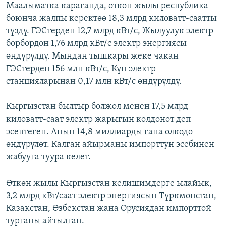
Маалыматка караганда, өткөн жылы республика
боюнча жалпы керектөө 18,3 млрд киловатт-саатты
түздү. ГЭСтерден 12,7 млрд кВт/c, Жылуулук электр
борбордон 1,76 млрд кВт/c электр энергиясы
өндүрүлдү. Мындан тышкары жеке чакан
ГЭСтерден 156 млн кВт/c, Күн электр
станцияларынан 0,17 млн кВт/c өндүрүлдү.
Кыргызстан былтыр болжол менен 17,5 млрд
киловатт-саат электр жарыгын колдонот деп
эсептеген. Анын 14,8 миллиарды гана өлкөдө
өндүрүлөт. Калган айырманы импорттун эсебинен
жабууга туура келет.
Өткөн жылы Кыргызстан келишимдерге ылайык,
3,2 млрд кВт/саат электр энергиясын Түркмөнстан,
Казакстан, Өзбекстан жана Орусиядан импорттой
турганы айтылган.