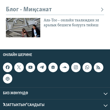
Блог - Миңсанат
Ала-Тоо – онлайн таалимдин эл
аралык бешиги болууга тийиш
ОНЛАЙН ШЕРИНЕ
БИЗ ЖӨНҮНДӨ
"АЗАТТЫКТЫН" САНДЫГЫ