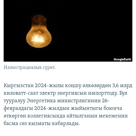
ОНЛАЙН ШЕРИНЕ
ЭЖЕ-СИҢДИЛЕР
АЗАТТЫК+
ЫҢГАЙСЫЗ СУРООЛОР
ЭЕ/АРнун бардык сайттары
Иллюстрациялык сүрөт.
Кыргызстан 2024-жылы коңшу өлкөлөрдөн 3,6 млрд
киловатт-саат электр энергиясын импорттоду. Бул
тууралуу Энергетика министрлигинин 26-
февралдагы 2024-жылдын жыйынтыгы боюнча
өткөргөн коллегиясында айтылганын мекеменин
басма сөз кызматы кабарлады.