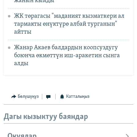
жанын кыйды
ЖК төрагасы "маданият кызматкери ал
тармакты өнүктүрө албай турганын"
айтты
Жанар Акаев балдардын коопсуздугу
боюнча өкмөттүн иш-аракетин сынга
алды
Бөлүшүңүз
Катталыңыз
Дагы кызыктуу баяндар
Окуялар