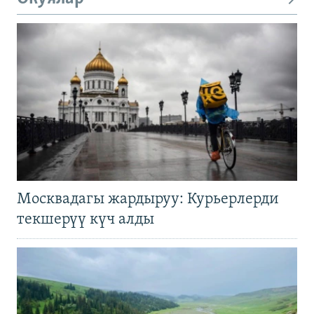
Москвадагы жардыруу: Курьерлерди
текшерүү күч алды