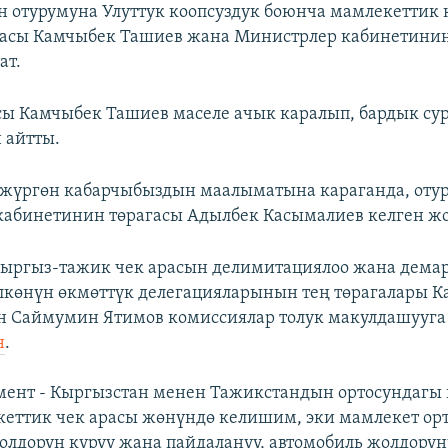
 отурумуна Улуттук коопсуздук боюнча мамлекеттик
гасы Камчыбек Ташиев жана Министрлер кабинетини
ат.
ы Камчыбек Ташиев маселе ачык каралып, бардык су
 айтты.
жүргөн кабарчыбыздын маалыматына караганда, оту
абинетинин төрагасы Адылбек Касымалиев келген жо
кыргыз-тажик чек арасын делимитациялоо жана дема
лкөнүн өкмөттүк делегацияларынын тең төрагалары 
н Саймумин Ятимов комиссиялар толук макулдашууг
н
.
мент - Кыргызстан менен Тажикстандын ортосундагы
еттик чек арасы жөнүндө келишим, эки мамлекет ор
олдорун куруу жана пайдалануу, автомобиль жолдору