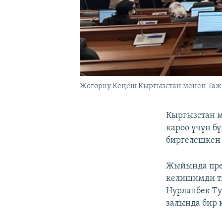
Жогорку Кеңеш Кыргызстан менен Тажи
Кыргызстан 
кароо үчүн б
биргелешкен 
Жыйында през
келишимди ти
Нурланбек Т
залында бир 