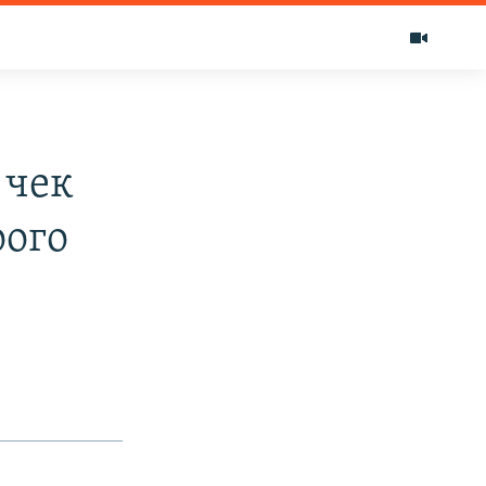
 чек
оого