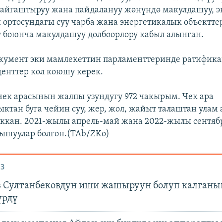
йгаштыруу жана пайдалануу жөнүндө макулдашуу, э
 ортосундагы суу чарба жана энергетикалык объектте
 боюнча макулдашуу долбоорлору кабыл алынган.
окумент эки мамлекеттин парламенттеринде ратифика
денттер кол коюшу керек.
чек арасынын жалпы узундугу 972 чакырым. Чек ара
ыктан буга чейин суу, жер, жол, жайыт талаштан улам
ккан. 2021-жылы апрель-май жана 2022-жылы сентяб
ышуулар болгон.(TAb/ZKo)
З
 Султанбековдун иши жашыруун болуп калганы
үрдү