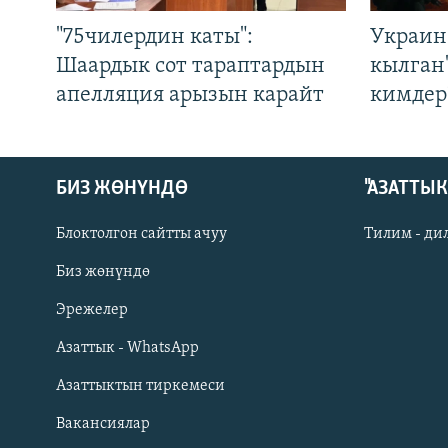
"75чилердин каты":
Украин
Шаардык сот тараптардын
кылган
апелляция арызын карайт
кимдер
БИЗ ЖӨНҮНДӨ
"АЗАТТЫ
Блоктолгон сайтты ачуу
Тилим - ди
Биз жөнүндө
Русский
Эрежелер
Азаттык - WhatsApp
ОНЛАЙН ШЕРИНЕ
Азаттыктын тиркемеси
Вакансиялар