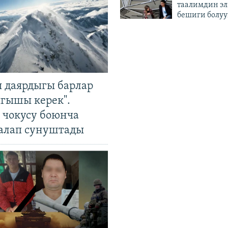
таалимдин эл
бешиги болуу
 даярдыгы барлар
ыгышы керек".
чокусу боюнча
алап сунуштады