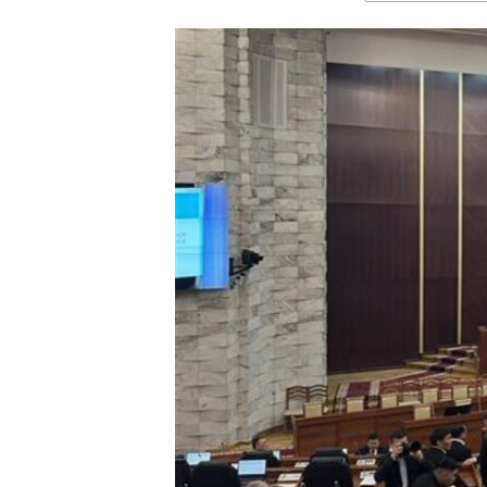
ЭЖЕ-СИҢДИЛЕР
АЗАТТЫК+
ЫҢГАЙСЫЗ СУРООЛОР