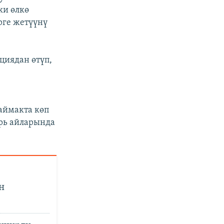
ки өлкө
рге жетүүнү
циядан өтүп,
 аймакта көп
рь айларында
н