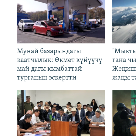
Мунай базарындагы
"Мыкты
каатчылык: Өкмөт күйүүчү
гана ч
май дагы кымбаттай
Жеңиш 
турганын эскертти
жаңы т