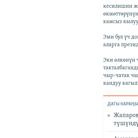
кесилишин жа
өкмөттөрүнүн
камсыз кылуу
Эми бул үч д
аларга прези
Эки өлкөнүн 
такталбаганд
чыр-чатак чы
кандуу кагыл
ДАГЫ КАРАҢЫ
Жапаров
түшүнд