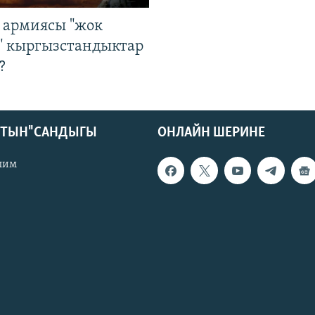
 армиясы "жок
" кыргызстандыктар
?
КТЫН" САНДЫГЫ
ОНЛАЙН ШЕРИНЕ
лим