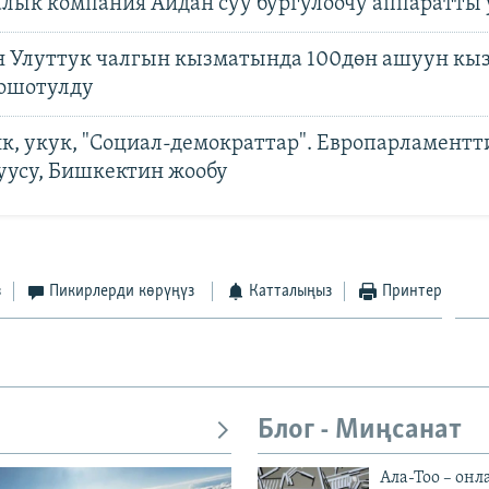
лык компания Айдан суу бургулоочу аппаратты 
Улуттук чалгын кызматында 100дөн ашуун кы
ошотулду
к, укук, "Социал-демократтар". Европарламентт
уусу, Бишкектин жообу
з
Пикирлерди көрүңүз
Катталыңыз
Принтер
Блог - Миңсанат
Ала-Тоо – онл