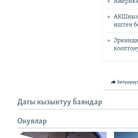
Америка
АКШнын 
иштен б
Эркинди
кооптон
Бөлүшүңү
Дагы кызыктуу баяндар
Окуялар