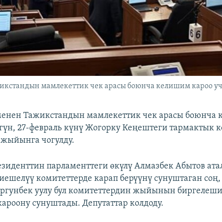
кстандын мамлекеттик чек арасы боюнча келишим кароо учур
менен Тажикстандын мамлекеттик чек арасы боюнча
үгүн, 27-февраль күнү Жогорку Кеңештеги тармактык 
жыйынга чогулду.
иденттин парламенттеги өкүлү Алмазбек Абытов ата
ешелүү комитеттерде карап берүүнү сунуштаган соң, 
ургунбек уулу бул комитеттердин жыйынын биргелеш
кароону сунуштады. Депутаттар колдоду.