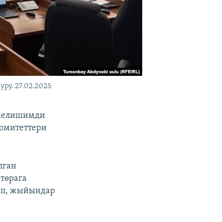
у. 27.02.2025
 келишимди
комитеттери
лган
төрага
ип, жыйындар