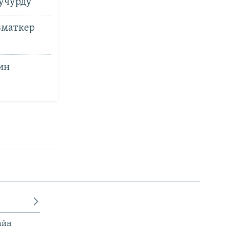
учурду
зматкер
ин
айн