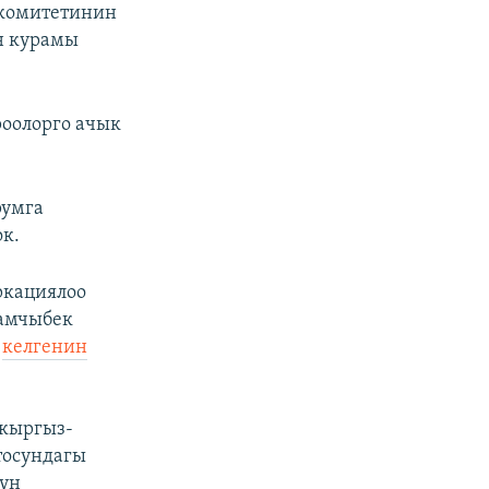
 комитетинин
н курамы
роолорго ачык
румга
к.
ркациялоо
Камчыбек
а
келгенин
 кыргыз-
тосундагы
нун