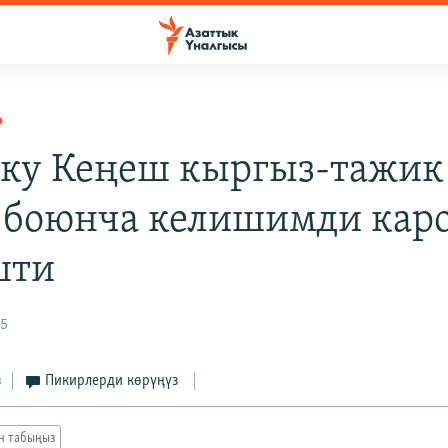
Р
ку Кеңеш кыргыз-тажик
 боюнча келишимди кар
шти
25
з
Пикирлерди көрүңүз
ан табыңыз