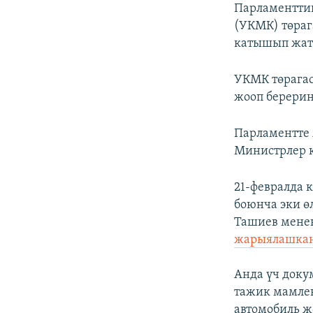
Парламенттин
(УКМК) төра
катышып жат
УКМК төрагас
жооп берерин
Парламентте 
Министрлер к
21-февралда 
боюнча эки ө
Ташиев мене
жарыялашка
Анда үч доку
тажик мамлек
автомобиль ж