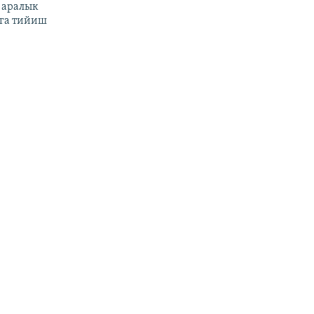
 аралык
га тийиш